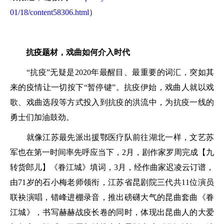
01/18/content58306.html
）
抗疫题材，戏曲如何介入时代
“抗疫”无疑是2020年最醒目、最重要的词汇，突如其
来的疫情让一切按下“暂停键”。抗疫伊始，戏曲人就以戏
歌、戏曲选段等方式投入到抗疫的洪流中，为抗疫一线的
勇士们加油鼓劲。
就像江苏最先派出援鄂医疗队前往湖北一样，文艺苏
军也在第一时间率先呼应当下，2月，剧作家罗周完成【九
转货郎儿】《眷江城》填词，3月，经作曲家迟凌云订谱，
由71岁的石小梅老师领衔，江苏省昆剧院三代共11位演员
联袂演唱，错峰进棚录音，推出磅礴大气的昆曲套曲《眷
江城》，书写赫赫战疫长卷的同时，体现出昆曲人的大爱