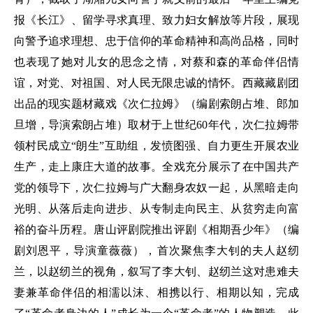
报《长江》、留学寻求真理、致力妇女解放等片段，展现
向警予追求理想、忠于信仰的革命精神和高尚品格，同时
也表现了她对儿女的思念之情，对蔡和森的革命伴侣情
谊，对党、对祖国、对人民无限忠诚的情怀。西藏藏剧团
出品的现实题材藏戏《次仁拉姆》（编剧索朗占堆、郎加
旦增，导演索朗占堆）取材于上世纪60年代，次仁拉姆带
领村民成立“朗生”互助组，发愤图强、自力更生开展农业
生产，走上康庄大道的故事。全戏充分展示了在中国共产
党的领导下，次仁拉姆与广大翻身农奴一起，从黑暗走向
光明、从落后走向进步、从专制走向民主、从贫穷走向富
裕的奋斗历程。唐山评剧院推出评剧《相期吾少年》（编
剧刘恩平，导演童薇薇），首次聚焦李大钊的夫人赵纫
兰，以赵纫兰的视角，叙写了李大钊、赵纫兰这对患难夫
妻兼革命伴侣的相濡以沫、相携以行、相期以知，完成