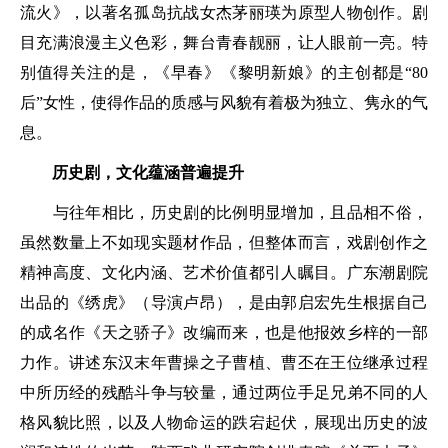
流火》，以著名孤岛抗战女杰茅丽瑛为原型人物创作。剧
目充满浪漫主义色彩，舞台青春靓丽，让人眼前一亮。特
别值得关注的是，《早春》《黎明新娘》的主创都是“80
后”女性，使得作品的质感与风貌有着极为独立、隽永的气
息。
历史剧，文化蕴涵普遍提升
与往年相比，历史剧的比例明显增加，且品相不俗，
虽然数量上不如现实题材作品，但整体而言，戏剧创作之
精神高度、文化内涵、艺术价值都引人瞩目。广东潮剧院
出品的《绣虎》（导演卢昂），是由郭启宏先生根据自己
的成名作《天之骄子》改编而来，也是他报效乡梓的一部
力作。讲述东汉末年曹操之子曹植、曹丕在王位继承过程
中所历经的残酷斗争与较量，通过两位手足兄弟不同的人
格风貌比照，以及人物命运的跌宕起伏，展现出历史的波