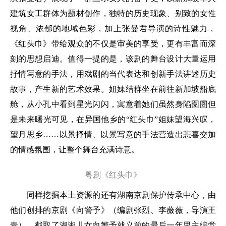
建筑女工群体为题材创作，独特的历史现象、别致的女性
视角、浓郁的地域色彩，加上张曼君导演的诗性魅力，
《红头巾》带给观众的不仅是审美的享受，更有丰富而深
刻的思想启迪。值得一提的是，该剧的舞台设计大量运用
抒情写意的手法，用戏剧的当代表达和创新手法讲述历史
故事，产生新的艺术效果。姐妹结群坐在前往新加坡船底
舱，从小孔中看到星光闪闪，寓意着她们虽然身陷囹圄但
是未来曙光可见，在异国他乡的“红头巾”姐妹望海兴叹，
望月思乡……以景抒情、以景写意的手法营造出悲喜交加
的情感氛围，让整个舞台充满诗意。
粤剧《红头巾》
同样挖掘本土资源的还有湖南京剧保护传承中心，由
他们创排的京剧《向警予》（编剧张烈、李薇薇，导演王
青），截取了湖湘儿女向警予就义前的最后一年里主编党