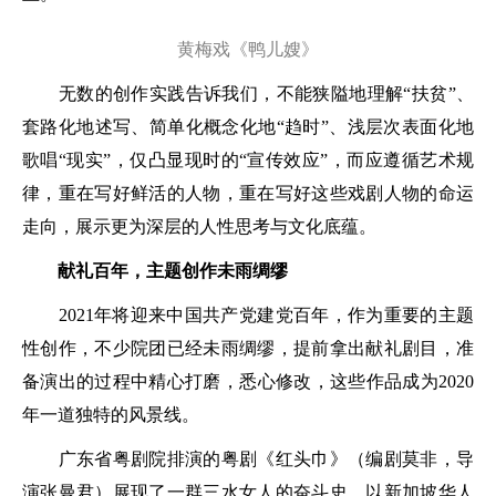
黄梅戏《鸭儿嫂》
无数的创作实践告诉我们，不能狭隘地理解“扶贫”、
套路化地述写、简单化概念化地“趋时”、浅层次表面化地
歌唱“现实”，仅凸显现时的“宣传效应”，而应遵循艺术规
律，重在写好鲜活的人物，重在写好这些戏剧人物的命运
走向，展示更为深层的人性思考与文化底蕴。
献礼百年，主题创作未雨绸缪
2021年将迎来中国共产党建党百年，作为重要的主题
性创作，不少院团已经未雨绸缪，提前拿出献礼剧目，准
备演出的过程中精心打磨，悉心修改，这些作品成为2020
年一道独特的风景线。
广东省粤剧院排演的粤剧《红头巾》（编剧莫非，导
演张曼君）展现了一群三水女人的奋斗史，以新加坡华人