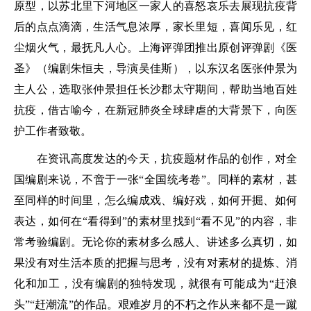
原型，以苏北里下河地区一家人的喜怒哀乐去展现抗疫背
后的点点滴滴，生活气息浓厚，家长里短，喜闻乐见，红
尘烟火气，最抚凡人心。上海评弹团推出原创评弹剧《医
圣》（编剧朱恒夫，导演吴佳斯），以东汉名医张仲景为
主人公，选取张仲景担任长沙郡太守期间，帮助当地百姓
抗疫，借古喻今，在新冠肺炎全球肆虐的大背景下，向医
护工作者致敬。
在资讯高度发达的今天，抗疫题材作品的创作，对全
国编剧来说，不啻于一张“全国统考卷”。同样的素材，甚
至同样的时间里，怎么编成戏、编好戏，如何开掘、如何
表达，如何在“看得到”的素材里找到“看不见”的内容，非
常考验编剧。无论你的素材多么感人、讲述多么真切，如
果没有对生活本质的把握与思考，没有对素材的提炼、消
化和加工，没有编剧的独特发现，就很有可能成为“赶浪
头”“赶潮流”的作品。艰难岁月的不朽之作从来都不是一蹴