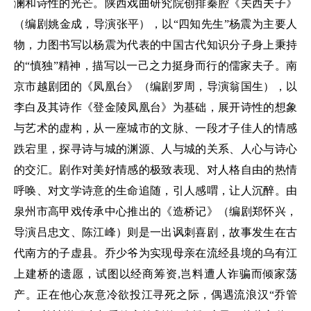
澜和诗性的光芒。陕西戏曲研究院创排秦腔《关西夫子》
（编剧姚金成，导演张平），以“四知先生”杨震为主要人
物，力图书写以杨震为代表的中国古代知识分子身上秉持
的“慎独”精神，描写以一己之力挺身而行的儒家夫子。南
京市越剧团的《凤凰台》（编剧罗周，导演翁国生），以
李白及其诗作《登金陵凤凰台》为基础，展开诗性的想象
与艺术的虚构，从一座城市的文脉、一段才子佳人的情感
跌宕里，探寻诗与城的渊源、人与城的关系、人心与诗心
的交汇。剧作对美好情感的极致表现、对人格自由的热情
呼唤、对文学诗意的生命追随，引人感喟，让人沉醉。由
泉州市高甲戏传承中心推出的《造桥记》（编剧郑怀兴，
导演吕忠文、陈江峰）则是一出讽刺喜剧，故事发生在古
代南方的子虚县。乔少爷为实现母亲在流经县境的乌有江
上建桥的遗愿，试图以经商筹资,岂料遭人诈骗而倾家荡
产。正在他心灰意冷欲投江寻死之际，偶遇流浪汉“乔管