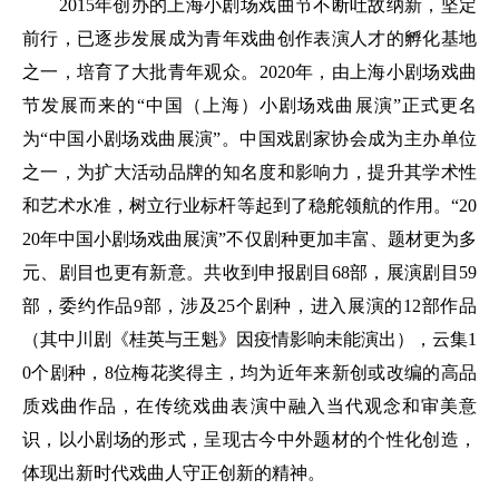
2015年创办的上海小剧场戏曲节不断吐故纳新，坚定
前行，已逐步发展成为青年戏曲创作表演人才的孵化基地
之一，培育了大批青年观众。2020年，由上海小剧场戏曲
节发展而来的“中国（上海）小剧场戏曲展演”正式更名
为“中国小剧场戏曲展演”。中国戏剧家协会成为主办单位
之一，为扩大活动品牌的知名度和影响力，提升其学术性
和艺术水准，树立行业标杆等起到了稳舵领航的作用。“20
20年中国小剧场戏曲展演”不仅剧种更加丰富、题材更为多
元、剧目也更有新意。共收到申报剧目68部，展演剧目59
部，委约作品9部，涉及25个剧种，进入展演的12部作品
（其中川剧《桂英与王魁》因疫情影响未能演出），云集1
0个剧种，8位梅花奖得主，均为近年来新创或改编的高品
质戏曲作品，在传统戏曲表演中融入当代观念和审美意
识，以小剧场的形式，呈现古今中外题材的个性化创造，
体现出新时代戏曲人守正创新的精神。