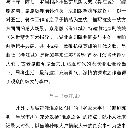
与坚守。随后，罗周相继推出京昆版大戏《眷江城》（编
剧罗周，昆剧版导演韩剑英，京剧版导演陈霖苍），以一
对医生、餐饮工作者之母子情感为主线，描写抗疫一线方
方面面的感人场景。京剧版《眷江城》特邀湖北京剧院院
长朱世慧为艺术指导，与湖北京剧院共同参与主创，奏响
两地携手共建、共同抗疫、致敬抗疫英雄的时代之歌。昆
曲版《眷江城》是近30年来江苏“省昆”首次排演当代题材
大戏，古老昆曲倾尽全力用贴近时代的表演语汇诠释当
下、思考生活，最终这部充满勇气、深情的探索之作赢得
了观众的鼓励与掌声。
昆曲《眷江城》
此外，盐城建湖淮剧团创排的《谷家大事》（编剧陈
明，导演李杰）充分发扬“淮剧之乡”的特点，以小人物来
记录大时代，以当地种粮大户捐献大米的真实事件为故事