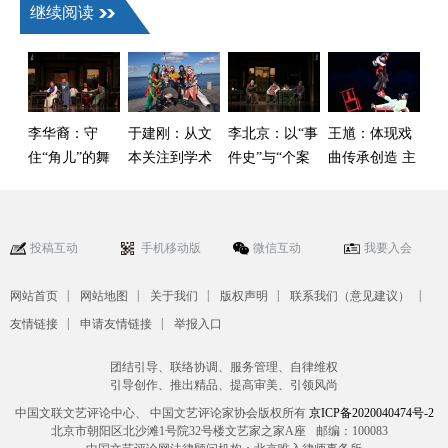
继续阅读
李华裔：守
于建刚：从文
李北京：以“事
王馗：体现戏
住“角儿”的舞
本关注到学术
件史”与“个案
曲传承创造 主
台别让声光电
自觉——中国
史”双重视角来
体立场的鲜活
抢了戏
戏曲海外学术
建构中国话剧
样本
传播的启示
运动史
投稿互动
手机移动版
微信互动
我要入会
|
|
|
|
|
网站首页
网站地图
关于我们
版权声明
联系我们（意见建议）
|
|
友情链接
申请友情链接
举报入口
团结引导、联络协调、服务管理、自律维权
引导创作、推出精品、提高审美、引领风尚
中国文联文艺评论中心、 中国文艺评论家协会版权所有
京ICP备2020040474号-2
北京市朝阳区北沙滩1号院32号楼文艺家之家A座
邮编：100083