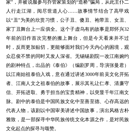
家”，并被说服参与乔管家策划的“造桥”骗局，从此主仆二
人行走江湖，阅尽世道人心……故事情节结合了高甲戏
以“丑”为美的欣赏习惯，公子丑、傻丑、袍带丑、女丑、
家丁丑舞台上一应俱全。这个子虚乌有的故事是郑怀兴32
年前的旧作首次完整的搬上舞台，但是今天看来并不过
时，反而更加贴切，更能够面对我们今天内心的困境，观
众忍俊不禁的同时又发人深省。无锡锡剧院一改江南婉约
的剧种特点，出品的《泰伯》（编剧罗周，导演张曼君）
以江南始祖泰伯入戏，意在通过讲述3000年前吴文化开拓
者、江南人文之祖泰伯的故事，展示其礼让仁孝、清廉守
信、开拓进取、勇于担当的宝贵精神，以突显千年江南文
脉。剧中的泰伯是中国民族文化中至善至德、心存高远的
代表人物，该剧以中国审美讲述中国故事，演出风格古朴
雅致，是一部探寻中华民族传统文化本源之作，是对民族
文化起点的探寻与颂赞。