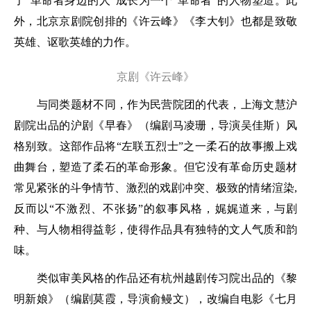
了“革命者身边的人”成长为一个“革命者”的人物塑造。此
外，北京京剧院创排的《许云峰》《李大钊》也都是致敬
英雄、讴歌英雄的力作。
京剧《许云峰》
与同类题材不同，作为民营院团的代表，上海文慧沪
剧院出品的沪剧《早春》（编剧马凌珊，导演吴佳斯）风
格别致。这部作品将“左联五烈士”之一柔石的故事搬上戏
曲舞台，塑造了柔石的革命形象。但它没有革命历史题材
常见紧张的斗争情节、激烈的戏剧冲突、极致的情绪渲染,
反而以“不激烈、不张扬”的叙事风格，娓娓道来，与剧
种、与人物相得益彰，使得作品具有独特的文人气质和韵
味。
类似审美风格的作品还有杭州越剧传习院出品的《黎
明新娘》（编剧莫霞，导演俞鳗文），改编自电影《七月