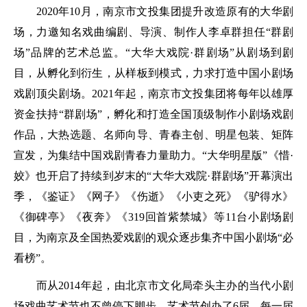
2020年10月，南京市文投集团提升改造原有的大华剧
场，力邀知名戏曲编剧、导演、制作人李卓群担任“群剧
场”品牌的艺术总监。“大华大戏院·群剧场”从剧场到剧
目，从孵化到衍生，从样板到模式，力求打造中国小剧场
戏剧顶尖剧场。2021年起，南京市文投集团将每年以雄厚
资金扶持“群剧场”，孵化和打造全国顶级制作小剧场戏剧
作品，大热选题、名师向导、青春主创、明星包装、矩阵
宣发，为集结中国戏剧青春力量助力。“大华明星版”《惜·
姣》也开启了持续到岁末的“大华大戏院·群剧场”开幕演出
季，《鉴证》《网子》《伤逝》《小吏之死》《驴得水》
《御碑亭》《夜奔》《319回首紫禁城》等11台小剧场剧
目，为南京及全国热爱戏剧的观众逐步集齐中国小剧场“必
看榜”。
而从2014年起，由北京市文化局牵头主办的当代小剧
场戏曲艺术节也不曾停下脚步，艺术节创办了6届，每一届