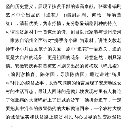
坚的历史意义，展现了扶贫干部的崇高奉献。张家港锡剧
艺术中心出品的《追花》（编剧罗周、何晗，导演董
红），清新优美，隽永抒情，充分彰显锡剧剧种的特点，
可谓扶贫题材中一首隽永的诗。剧目以张家港与贵州沿河
土家族自治州全面结对“携手奔小康”为素材，讲述支教老
师李小小对山区孩子的关爱。剧中“追花”一语双关，追的
既是大自然的花朵，更是祖国的花朵，诗意盎然，别具深
情。安徽安庆再芬黄梅艺术剧院出品的黄梅戏《鸭儿嫂》
（编剧谢樵森、陈佑国，导演陈佑国）通过讲述“鸭儿
村”村民的脱贫故事，以热气腾腾的语言展现了安庆地区农
村的生活百态，最让人回味的是鸭儿嫂发现村里有人将吃
了催肥精的大麻鸭赶上了进城的货车，她拼命追车，一定
要把其中混杂的假冒伪劣的大麻鸭追回来，一个农村大嫂
的诚信诚实和扶贫路上脱贫村民内心世界的改变跃然纸
上。