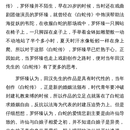
传》，罗怀臻并不陌生，早在20岁的时候，当时还在戏曲
剧团做演员的罗怀臻，就曾经在《白蛇传》中饰演帮助法
海捉妖的韦陀，在收服白蛇的那场戏中，罗怀臻一只脚站
在椅子上，一只脚踩在桌子上，手举着金钵如雕塑般一动
不动地站了半个多小时，夏天时汗水像蚯蚓一样在身上
爬。所以对于这部《白蛇传》，罗怀臻早已烂熟于心。正
因如此，当罗怀臻也走上戏剧创作之路时，便对当年田汉
先生的《白蛇传》有了更多的思考。
罗怀臻认为，田汉先生的作品是具有时代性的，当年
创作《白蛇传》，正是新的婚姻法颁布，时代青年要冲破
封建礼教束缚的时候，所以作品的立足点就落在了白蛇追
求婚姻自由，反抗以法海为代表的封建压迫势力上。但是
仔细想想，罗怀臻认为，白蛇的爱情悲剧主要是由许仙导
致的。许仙与白娘子相爱之初，并不知道白娘子是异类，