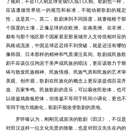
了规则，不会11人制足球变成9人或13人制。歌剧也一样，
应该遵循世界统一的规范和标准，不能动摇歌剧的规定
性，这是其一。其二，歌剧来到不同国度，就要植根于那
个国度的土壤，正像足球的在欧洲、在南美洲、在非洲，
都有与那个地区那个国家甚至那座城市人文传统相对应的
风格或流派，中国足球迟迟得不到突破，就是还没有哪怕
像韩国、日本那样的精神和气质灌注其间。歌剧或民族歌
剧不应该仅仅拘泥于美声或民族的唱法，更应该致力于熔
铸与散发民族精神、民族情感、民族气质和民族的艺术审
美观、创作观，歌剧在民族化的概念上更应该提倡百花齐
放、百家争鸣。民族歌剧的音乐，可以吸收民歌体，也可
以借鉴戏曲板腔体，但借鉴不等同于民间小调化，更也不
等同于地方戏曲化，歌剧不能改变歌剧的质地。
罗怀臻认为，刚刚完成首演的歌剧《田汉》，不仅是
对田汉这样一位文化先贤的致敬，也是对田汉先生在内的