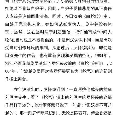
当白娘子真实身份暴露后，胆小懦弱的许仙就开始逃避、
拒绝甚至背叛白娘子，因此，白娘子爱情悲剧的真正责任
人应该是许仙而非法海。同时，在田汉的《白蛇传》中，
白娘子完全拟人化，她如何从妖变为人，剧中并没有体
现，当然，这在当时属于封建迷信，把许仙写成“中间人
物”在当时也是不被提倡的。不是田汉认识不到，而是田汉
受当时创作环境的限制。深思过后，罗怀臻以为，即使是
田汉先生的作品，也有重新发现和发掘的空间。1994年，
浙江小百花越剧团演出了罗怀臻改编的《白蛇与许仙》，2
004年，宁波越剧团再次将罗怀臻更名为《蛇恋》的这部剧
作搬上舞台。
在宁波演出时，罗怀臻遇到了一直呵护他成长的前辈
刘厚生先生，看了《蛇恋》演出的刘厚生给罗怀臻的这部
作品打了59分，他对罗怀臻只说了一句话：“田汉是不可超
越的”。那一刻罗怀臻意识到，无论是陈西汀、傅全香还是