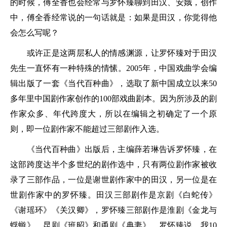
的时候，傅全香也会经常与罗怀臻聊到田汉、安娥，创作
中，傅全香经常说的一句话就是：如果是田汉，你觉得他
会怎么写呢？
或许正是这两层私人的情感渊源，让罗怀臻对于田汉
先生一直怀有一种特殊的情愫。2005年，中国戏曲学会编
辑出版了一套《当代百种曲》，选取了新中国成立以来50
多年里中国剧作家创作的100部戏曲剧本。因为所涉及的剧
作家众多、年代跨度大，所以在编辑之初确定了一个原
则，即一位剧作家不能超过三部剧作入选。
《当代百种曲》出版后，主编薛若琳告诉罗怀臻，在
这部跨度达半个多世纪的剧作选中，只有两位剧作家被收
录了三部作品，一位是谢世剧作家中的田汉，另一位是在
世剧作家中的罗怀臻。田汉三部剧作是京剧《白蛇传》
《谢瑶环》《关汉卿》，罗怀臻三部剧作是淮剧《金龙与
蜉蝣》、昆剧《班昭》和甬剧《典妻》。罗怀臻说，我10