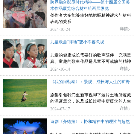
跨界融合彰显时代精神——第十四届全国美
术作品展览综合材料绘画展纵览
创作者大多能够较好地把握精神诉求与材料
表现的关系
详情
2024-10-24
儿童歌曲“阵地”变小不容忽视
儿童的健康成长需要好的歌声陪伴，充满童
真、童趣的歌曲作品是儿童不可或缺的精神
食粮
详情
2024-10-14
《我的阿勒泰》：景观、成长与人生的旷野
剧集引领我们重新审视脚下这片土地所蕴藏
的深邃意义，以及成长过程中所蕴含的人生
答案与旷野哲学。
详情
2024-07-17
诗剧《齐德拉》：协和精神中的理性与超然