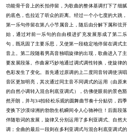
功能骨干音上的长拍停留，为歌曲的整体基调打下了细腻
的底色，也拉近了听众的距离。经过一个小七度的大跳，
第一乐句停留在第八小节属音上，随后由分解下属和弦开
始，通过对前一乐句的自由模进扩充发展形成了第二乐
句，既巩固了主要乐思，又使第一段稳定地停留在调式主
音上。第二段随着男高音独唱旋律的出现，歌曲进入了主
要发展段落。作曲家巧妙地通过调式调性转换，使旋律的
色彩发生了变化。首先通过原调的上二度同音转调使演唱
音区更加明亮，其次通过同主音不同调式的运用（由原来
的自然小调转入混合利底亚调式），仿佛使眼前的景色豁
然开朗，并与3/4拍轻松乐观的圆舞曲节奏十分贴切，四季
变换下沙漠绿洲的勃勃生机瞬间令人心驰神往！后面段落
伴随歌词的发展，旋律又分别运用了多利亚调式、自然大
调；全曲的最后一段则在多利亚调式与混合利底亚调式的