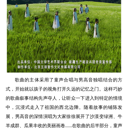
歌曲的主体采用了童声合唱与男高音独唱结合的方
式，开始就以孩子的视角打开久远的记忆之门。这样巧妙
的歌曲叙事结构先声夺人，让听众一下进入到特定的情境
中，沉浸式走入了祖国的西北边陲。随着故事的铺陈发
展，男高音的深情演唱为大家徐徐展开了沙漠变绿洲、牛
羊成群、瓜果丰收的美丽画卷......在歌曲的后半部分，童声