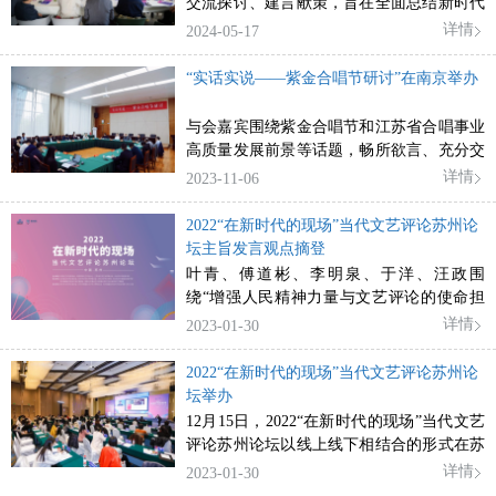
交流探讨、建言献策，旨在全面总结新时代
舞剧成绩，促进江苏舞剧艺术繁荣发展。
详情
2024-05-17
“实话实说——紫金合唱节研讨”在南京举办
与会嘉宾围绕紫金合唱节和江苏省合唱事业
高质量发展前景等话题，畅所欲言、充分交
流。
详情
2023-11-06
2022“在新时代的现场”当代文艺评论苏州论
坛主旨发言观点摘登
叶青、傅道彬、李明泉、于洋、汪政围
绕“增强人民精神力量与文艺评论的使命担
当”主题发表主旨发言
详情
2023-01-30
2022“在新时代的现场”当代文艺评论苏州论
坛举办
12月15日，2022“在新时代的现场”当代文艺
评论苏州论坛以线上线下相结合的形式在苏
州开幕。
详情
2023-01-30