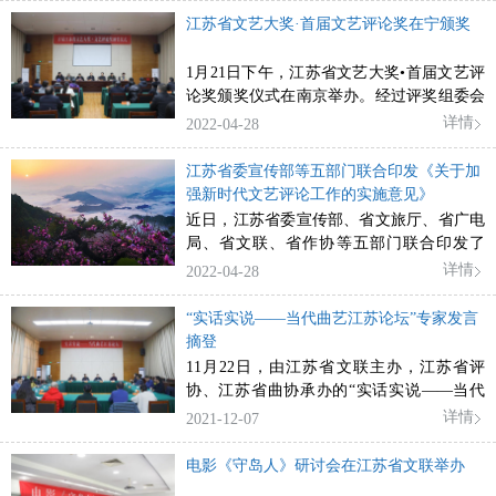
江苏省文艺大奖·首届文艺评论奖在宁颁奖
1月21日下午，江苏省文艺大奖•首届文艺评
论奖颁奖仪式在南京举办。经过评奖组委会
组织专家进行复评、终评，最终共有30篇
详情
2022-04-28
（部）优秀作品摘得大奖。
江苏省委宣传部等五部门联合印发《关于加
强新时代文艺评论工作的实施意见》
近日，江苏省委宣传部、省文旅厅、省广电
局、省文联、省作协等五部门联合印发了
《关于加强新时代文艺评论工作的实施意
详情
2022-04-28
见》
“实话实说——当代曲艺江苏论坛”专家发言
摘登
11月22日，由江苏省文联主办，江苏省评
协、江苏省曲协承办的“实话实说——当代
曲艺江苏论坛”在南京举办。
详情
2021-12-07
电影《守岛人》研讨会在江苏省文联举办