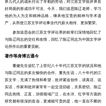
界几代人的成长付出了辛勤的劳动，对江苏文学批评界良
好局面的形成功不可没。今天，我们追思陈辽老师，学习
他的为人为文和精神品格，继承他宝贵的精神与学术遗
产，从而使江苏文学评论事业代代薪火相传、更加繁荣。
参加追思会的江苏文学评论界的前辈们深情地回忆了
与陈辽同志的交往和友情，回忆了陈辽同志为中国文学评
论所作出的重要贡献。
著作等身博古通今
董健先生追忆了上世纪八十年代江苏文学的状况和他
与陈辽同志的多次愉快的合作。董先生说，八十年代的江
苏文学，充满了热情和希望，批评紧追创作，讲真话、说
实话，作家和批评家常常一起交流切磋，关系密切。陈辽
同志热情、正直，涉猎领域广泛，在水浒、红学等方面的
研究都有很深的造诣，更难能可贵的是，他一直在不断的