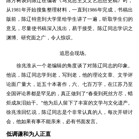
陈方树谈到陈辽在编著《马克思主义文艺思想史稿》时，
从1981年开始搜集整理材料，一直到1986年完成，书稿出
版前，陈辽特意到大学里给学生讲了一遍，听取学生们的
意见，尽量使书稿深入浅出，易于接受。陈辽同志学识之
渊博、研究面之广，令人惊叹。
追思会现场。
徐兆淮从一个老编辑的角度谈了对陈辽同志的印象。
他说，陈辽同志学到老，写到老，他的理论文章、文学评
论面广量大，近五十本著作，六、七百万字，在江苏乃至
全国评论界都是罕见的，真正做到了“春蚕到死丝方尽，蜡
炬成灰泪始干。”他为后人留下了丰富的文学与文化遗产。
徐兆淮回忆说，陈辽同志是个非常认真的人，每次开研讨
会，他如果有事不能亲来，必有书面发言。
低调谦和为人正直