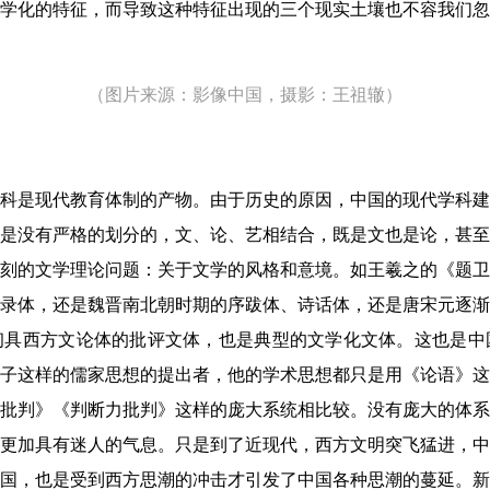
学化的特征，而导致这种特征出现的三个现实土壤也不容我们忽
（图片来源：影像中国，摄影：王祖辙）
科是现代教育体制的产物。由于历史的原因，中国的现代学科建
是没有严格的划分的，文、论、艺相结合，既是文也是论，甚至
深刻的文学理论问题：关于文学的风格和意境。如王羲之的《题
录体，还是魏晋南北朝时期的序跋体、诗话体，还是唐宋元逐渐
初具西方文论体的批评文体，也是典型的文学化文体。这也是中
子这样的儒家思想的提出者，他的学术思想都只是用《论语》这
批判》《判断力批判》这样的庞大系统相比较。没有庞大的体系
更加具有迷人的气息。只是到了近现代，西方文明突飞猛进，中
国，也是受到西方思潮的冲击才引发了中国各种思潮的蔓延。新