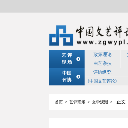
政策理论
艺 评
现 场
曲艺杂技
评协纵览
中国
评协
《中国文艺评论》
>
>
>
正文
首页
艺评现场
文学观潮