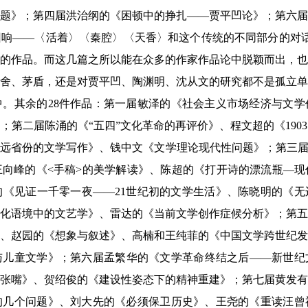
题》；第四届洪治纲的《困顿中的挣扎——贾平凹论》；第六届
响——〈活着〉〈秦腔〉〈天香〉和这个传统的不同部分的对话
的作品。而这几篇之所以能在众多的作家作品论中脱颖而出，也
舍、茅盾，还是对贾平凹、陶渊明、沈从文的研究都不是孤立单
。其余的28件作品：第一届敏泽的《社会主义市场经济与文学
第二届陈涌的《“五四”文化革命的再评价》、程文超的《190
偏远省份的文学写作》、钱中文《文学理论现代性问题》；第三届
向峰的《<手稿>的美学解读》、陈超的《打开诗的漂流瓶—现
《见证一千零一夜——21世纪初的文学生活》、陈晓明的《无
化语境中的文艺学》、雷达的《当前文学创作症候分析》；第五
、赵园的《想象与叙述》、高楠和王纯菲的《中国文学跨世纪发
与儿童文学》；第六届孟繁华的《文学革命终结之后——新世纪
张嘴》、贺绍俊的《建设性姿态下的精神重建》；第七届黄发有
的几个问题》、刘大先的《必须保卫历史》、王尧的《重读汪曾