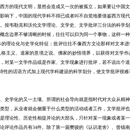
西方的现代文明，显然会造成又一次的被孤立，如果要让中国文
影响下，中国的现代学科不得已或者叫不自觉地要借鉴西方现代
。按韦勒克和沃伦文学理论、文学史、文学批评三分法的科学划
概念边界不够清晰的时候，往往可以归为同一个事物，这样一种
的理论化与史学化特征：批评往往不像西方文论那样对文本进行
人格主义、道家的意境之说、佛家的妙悟境界，以获得对文学作
，对某一文学作品或是作家、文学现象进行批评，若不说出个道
以及诗性的话语方式加上现代学科建设的科学划分，使文学批评很
、史学化的又一土壤。所谓的社会导向就是指时代对大众从精神
类型，从业者就会侧重于什么类型的活动或者工作，文学批评也
是理论性、历史性相提并论的大部头，只针对某一现象或者某一
论评论作品共有34件。除了第一届樊骏的《认识老舍》、曾镇