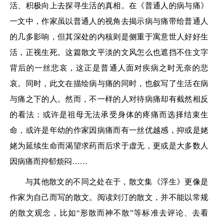
活、积极向上去探寻生活的真相。在《普通人的病与痛》
一文中，作家虽以普通人的视角去揭示病与痛带给普通人
的几多影响，但其深处的内核则是侧重于寓意世人好好生
活，正视生死。这篇散文平淡的文风怎么也遮挡不住文字
背后的一丝悲哀，这正是普通人面对疾病之时无奈的悲
哀。同时，此文在描绘病与痛的同时，也叙写了生活在病
与痛之下的人。然而，不一样的人对待病痛却有截然相反
的看法：或许是祖母无法承受身体的疼痛而选择结束生
命，或许是年幼的作家因病痛而有一丝优越感，抑或是姥
姥为延续生命而渴望求药而后求于虚无，更或是大多数人
因病痛而抑郁烦闷……
与其他散文的不同之处在于，散文集《浮生》更像是
作家为自己而写的散文。阅读刘汀的散文，并不能以常规
的散文观念，比如“形散而神不散”等标准去评论、去看