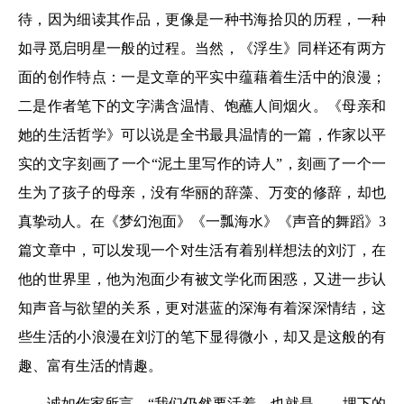
待，因为细读其作品，更像是一种书海拾贝的历程，一种
如寻觅启明星一般的过程。当然，《浮生》同样还有两方
面的创作特点：一是文章的平实中蕴藉着生活中的浪漫；
二是作者笔下的文字满含温情、饱蘸人间烟火。《母亲和
她的生活哲学》可以说是全书最具温情的一篇，作家以平
实的文字刻画了一个“泥土里写作的诗人”，刻画了一个一
生为了孩子的母亲，没有华丽的辞藻、万变的修辞，却也
真挚动人。在《梦幻泡面》《一瓢海水》《声音的舞蹈》3
篇文章中，可以发现一个对生活有着别样想法的刘汀，在
他的世界里，他为泡面少有被文学化而困惑，又进一步认
知声音与欲望的关系，更对湛蓝的深海有着深深情结，这
些生活的小浪漫在刘汀的笔下显得微小，却又是这般的有
趣、富有生活的情趣。
诚如作家所言，“我们仍然要活着，也就是——埋下的