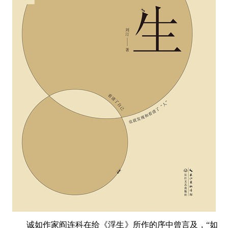
诚如作家阎连科在给《浮生》所作的序中曾言及，“如