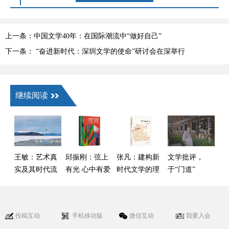
上一条：中国文学40年：在国际潮流中“做好自己”
下一条： “奋进新时代：深圳文学的使命”研讨会在深举行
继续阅读
王敏：艺术真
邱振刚：弦上
张凡：建构新
文学批评，
实及其时代流
有光 心中有爱
时代文学的理
于“门道”
变——以叙事
论话语——读
与“热闹”间何
类作品为核心
傅逸尘《“新红
去何从
的观察
色经典”论》
投稿互动
手机移动版
微信互动
我要入会