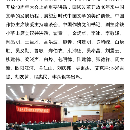
开放40周年大会上的重要讲话，回顾改革开放40年来中国
文学的发展历程，展望新时代中国文学的美好前景。中国
作协主席铁凝主持座谈会。中国作协党组书记、副主席钱
小芊出席会议并讲话。翟泰丰、金炳华、李冰、李敬泽、
阎晶明、王巨才、高洪波、廖奔、何建明、陈崎嵘、白庚
胜、吴义勤、鲁敏、郑伯农、束沛德、吴泰昌、刘震云、
柳建伟、梁晓声、白烨、包明德、陆建德、张德祥、周大
新、欧阳江河、关仁山、刘庆邦、吴秉杰、艾克拜尔•米吉
提、胡友笋、程惠民、李炳银等出席。