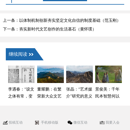
上一条：以体制机制创新夯实坚定文化自信的制度基础（范玉刚）
下一条：夯实新时代文艺创作的生活基石（黄怀璞）
继续阅读
李遇春：“设文
董耀鹏：在繁
张晶：“艺术媒
景俊美：千年
之体有常，变
荣新大众文艺
介”研究的意义
民本智慧何以
文之数无方”
中 激发全民族
及当下价值
成为长治久安
文化创新创造
的重要密码
活力
投稿互动
手机移动版
微信互动
我要入会