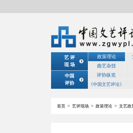
政策理论
艺 评
现 场
曲艺杂技
评协纵览
中国
评协
《中国文艺评论》
>
>
>
首页
艺评现场
政策理论
文艺政