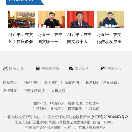
习近平：在文
习近平：在中
习近平：在中
习近平：在文
艺工作座谈会
国文联十一
国文联十大、
化传承发展座
上的讲话
大、中国作协
中国作协九大
谈会上的讲话
十大开幕式上
开幕式上的讲
的讲话
话
投稿互动
手机移动版
微信互动
我要入会
|
|
|
|
|
网站首页
网站地图
关于我们
版权声明
联系我们（意见建议）
|
|
友情链接
申请友情链接
举报入口
团结引导、联络协调、服务管理、自律维权
引导创作、推出精品、提高审美、引领风尚
中国文联文艺评论中心、 中国文艺评论家协会版权所有
京ICP备2020040474号-2
北京市朝阳区北沙滩1号院32号楼文艺家之家A座
邮编：100083
中国文艺评论网法律顾问机构：北京唯入律师事务所