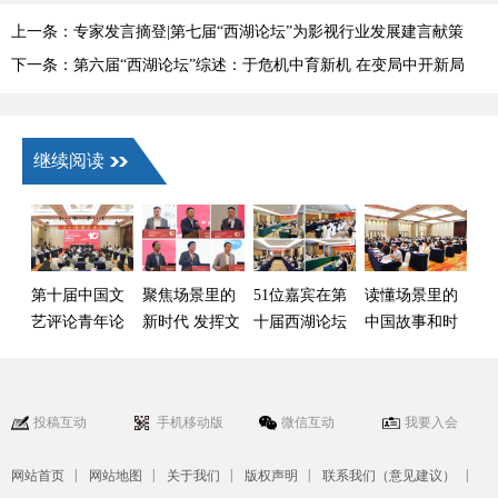
上一条：专家发言摘登|第七届“西湖论坛”为影视行业发展建言献策
下一条：第六届“西湖论坛”综述：于危机中育新机 在变局中开新局
继续阅读
第十届中国文
聚焦场景里的
51位嘉宾在第
读懂场景里的
艺评论青年论
新时代 发挥文
十届西湖论坛
中国故事和时
坛（西湖论
艺评论的引导
四个分论坛谈
代强音
坛）在浙江举
力
了什么？
办
投稿互动
手机移动版
微信互动
我要入会
|
|
|
|
|
网站首页
网站地图
关于我们
版权声明
联系我们（意见建议）