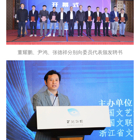
董耀鹏、尹鸿、张德祥分别向委员代表颁发聘书