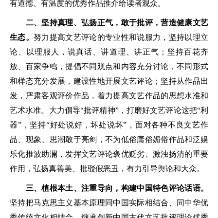
有道德、有温度的优秀作品推介给读者观众。
二、坚持真理、弘扬正气，敢于批评，营造健康文艺
生态。
努力提高文艺评论的专业性和说服力，坚持以理立
论、以理服人，说真话、讲道理、讲正气；坚持百花齐
放、百家争鸣，提倡不同观点和内容充分讨论，不同形式
和样态充分发展，建设性地开展文艺评论；坚持从作品出
发，严肃客观评价作品，着力提高文艺作品的思想水准和
艺术水准。大力倡导“批评精神”，打磨好文艺评论这把“利
器”，坚持“好处说好，坏处说坏”，面对各种不良文艺作
品、现象、思潮敢于亮剑，不为低俗庸俗媚俗作品和泛娱
乐化推波助澜，发挥文艺评论褒优贬劣、激浊扬清的重要
作用，弘扬真善美、批驳假恶丑，有力引导舆论和大众。
三、植根本土、注重导向，构建中国特色评论话语。
坚持把马克思主义基本原理同中国实际相结合、同中华优
秀传统文化相结合，继承创新中国古代文艺批评理论优秀