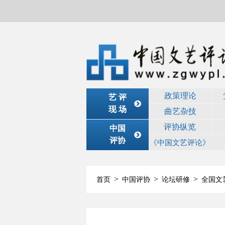
政策理论
艺 评
现 场
曲艺杂技
评协纵览
中国
评协
《中国文艺评论》
>
>
>
首页
中国评协
论坛研修
全国文