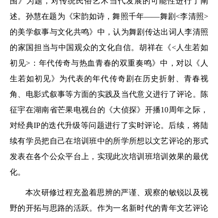
围》为题，对传统民俗艺术当代发展的可能性进行了阐
述。孙慧在题为《宋韵如诗，舞照千年——舞剧<李清照>
的美学叙事与文化共鸣》中，认为舞剧传达出词人李清照
的家国担当与中国观众的文化自信。胡祥在《<人生若如
初见>：年代传奇与热血青春的双重奏鸣》中，对以《人
生若如初见》为代表的年代传奇剧在历史折射、青春视
角、电影式叙事等方面的实践及当代意义进行了评论。陈
征宇在湖南省芒果电视台的《大侦探》开播10周年之际，
对经典IP的迭代升级等问题进行了实时评论。后续，将陆
续有学员把自己在培训班中的所学所想以文艺评论的形式
发表在各个公众平台上，实现此次培训班培训效果的最优
化。
本次研修过程充盈着思辨的严谨、观察的敏锐以及视
野的开拓与思路的活跃。作为一名新时代的青年文艺评论