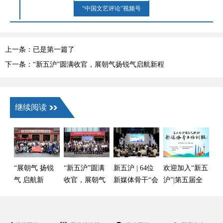
“中国文艺评论”视频号
上一条：已是第一篇了
下一条：“新五沪”圆满收官，展朝气扬锐气启航新程
继续阅读
“展朝气 扬锐
“新五沪”圆满
新五沪 | 64位
欢迎加入“新五
气 启航新
收官，展朝气
新媒体骨干“会
沪”|第五届全
程”——第五届
扬锐气启航新
师”上海，打磨
国文艺评论新
全国文艺评论
程
文艺批评“利
媒体骨干培训
新媒体骨干培
器”
班火热招生