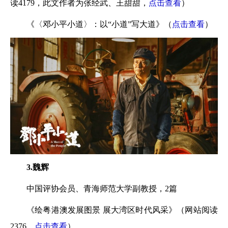
读4179，此文作者为张经武、王甜甜，
点击查看
）
《〈邓小平小道〉：以“小道”写大道》（
点击查看
）
3.魏辉
中国评协会员、青海师范大学副教授，2篇
《绘粤港澳发展图景 展大湾区时代风采》（
网站阅读
2376，
点击查看
）