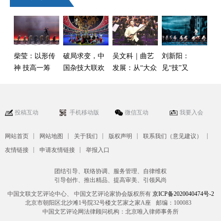
柴莹：以形传
破局求变，中
吴文科｜曲艺
刘新阳：
神 技高一筹
国杂技大联欢
发展：从“大众
见“技”又
——观杂技剧
迈入2.0时代
化”到“化大众”
见“剧”——杂
《屋顶上的北
技剧《先声》
平》
的创作探索
投稿互动
手机移动版
微信互动
我要入会
|
|
|
|
|
网站首页
网站地图
关于我们
版权声明
联系我们（意见建议）
|
|
友情链接
申请友情链接
举报入口
团结引导、联络协调、服务管理、自律维权
引导创作、推出精品、提高审美、引领风尚
中国文联文艺评论中心、 中国文艺评论家协会版权所有
京ICP备2020040474号-2
北京市朝阳区北沙滩1号院32号楼文艺家之家A座
邮编：100083
中国文艺评论网法律顾问机构：北京唯入律师事务所