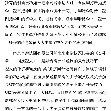
独有的创新技巧如一把伞时跑伞边大跳、五位脚打击抛接
伞，蹬三把伞时双手转伞双脚小开花、手脚转伞对传，蹬
四把伞时的双伞大飞、过桥飞伞、点伞脚磨抛伞上，蹬十
五把伞时双手转伞双脚叠伞捻转540度等。在艺术呈现上，
该节目将道具伞拟物化为蒲公英，小小蒲公英为了梦想踏
上征程的诗意象征大大丰富了技艺之外的表演空间。
南京市杂技团有限公司和南京市杂技家协会的《奋斗
者——绳技蹬人》，是融合绳技和蹬技的复合技巧节目。
蹬人的“刚”和绳技的“柔”并济同台还属首次，体现了编创
者的巧妙构思。底座演员蹬接舞绳的尖子演员以及尖子演
员被蹬起翻转腾空时，舞圈旋转的绳子不能断开等技巧，
则对表演者提出了巨大挑战。节目尾声的“转小绳连续后翻
斜梯蹬人接云里翻下”技巧动作发生于沿轨道倾斜向上移动
的仅半平方米的平台上，尖子演员在舞绳旋转的同时，在