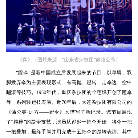
《弈》（图片来源：“山东省杂技团”微信公号）
“蹬伞”是新中国成立后发展起来的节目，以单脚、双
脚拨弄伞为主要表现形式，有高抛、蹬转、走伞边、空中
翻滚等技巧。1950年代，重庆杂技团的全莲娣开创了蹬伞
等一系列轻蹬技表演。近70年后，大连杂技团有限公司的
《蒲公英·远方——蹬伞》又谱写了新纪录。该节目展现
了“纯粹”的蹬伞技艺，演员从蹬起一把伞开始，将伞一把
一把叠加，最终手脚并用完成十五把伞的蹬转表演。其中