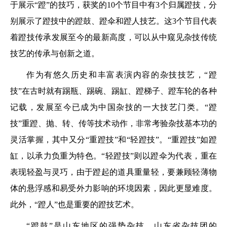
于展示“蹬”的技巧，获奖的10个节目中有3个归属蹬技，分
别展示了蹬技中的蹬鼓、蹬伞和蹬人技艺。这3个节目代表
着蹬技传承发展至今的最新高度，可以从中窥见杂技传统
技艺的传承与创新之道。
作为有悠久历史和丰富表演内容的杂技技艺，“蹬
技”在古时就有踢瓶、踢碗、踢缸、蹬梯子、蹬车轮的各种
记载，发展至今已成为中国杂技的一大技艺门类。“蹬
技”重蹬、抛、转、传等技术动作，非常考验杂技基本功的
灵活掌握，其中又分“重蹬技”和“轻蹬技”。“重蹬技”如蹬
缸，以承力负重为特色。“轻蹬技”则以蹬伞为代表，重在
表现轻盈与灵巧，由于蹬起的道具重量轻，要兼顾轻薄物
体的悬浮感和易受外力影响的环境因素，因此更显难度。
此外，“蹬人”也是重要的蹬技艺术。
“蹬鼓”是山东地区的强势杂技。山东省杂技团的