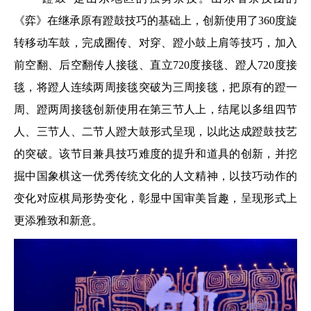
《弈》在继承原有蹬鼓技巧的基础上，创新使用了360度旋
转移动车鼓，完成圈传、对穿、蹬小鼓上肩等技巧，加入
前空翻、后空翻传人接毯、直立720度接毯、蹬人720度接
毯，将蹬人连续两周接毯突破为三周接毯，把原有的蹬一
周、蹬两周接毯创新使用在第三节人上，结尾以多组四节
人、三节人、二节人蹬大鼓形式呈现，以此达成蹬鼓技艺
的突破。该节目兼具技巧难度的提升和道具的创新，并挖
掘中国象棋这一优秀传统文化的人文精神，以技巧动作的
变化对应棋局形势变化，彰显中国审美旨趣，呈现形式上
更添雅致和新意。