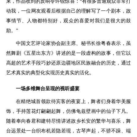
来，作品收到的反响令许锐惊喜：“有很多普通观众非常打
动我，一位网友观看后根据自己的理解写了一个剧本，故
事情节、人物都特别好，观众的喜爱对我们是很大的鼓
励。”
中国文艺评论家协会副主席、秘书长徐粤春表示，虽
然舞剧《五星出东方》讲述的是一段虚构的故事，但它以
高超的艺术手段巧妙还原边疆地区民族融合的历史，通过
艺术真实的典型化实现历史真实的活化。
一场多维舞台呈现的视听盛宴
在精绝城首领款待宾客的夜宴上，舞者们身着华美服
饰，手持莲花灯翩翩起舞，仿佛龟兹壁画中的仙子下凡。
随着奉向春君和建特尽情讲述故乡长安的繁华与喜乐，舞
台远景处一台织布机若隐若现，古琴声起，不骄不躁、端