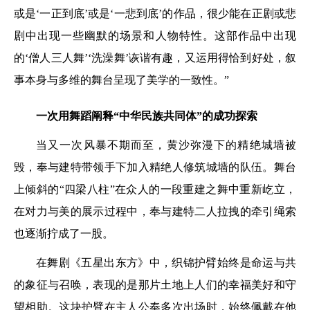
或是‘一正到底’或是‘一悲到底’的作品，很少能在正剧或悲
剧中出现一些幽默的场景和人物特性。这部作品中出现
的‘僧人三人舞’‘洗澡舞’诙谐有趣，又运用得恰到好处，叙
事本身与多维的舞台呈现了美学的一致性。”
一次用舞蹈阐释“中华民族共同体”的成功探索
当又一次风暴不期而至，黄沙弥漫下的精绝城墙被
毁，奉与建特带领手下加入精绝人修筑城墙的队伍。舞台
上倾斜的“四梁八柱”在众人的一段重建之舞中重新屹立，
在对力与美的展示过程中，奉与建特二人拉拽的牵引绳索
也逐渐拧成了一股。
在舞剧《五星出东方》中，织锦护臂始终是命运与共
的象征与召唤，表现的是那片土地上人们的幸福美好和守
望相助。这块护臂在主人公奉多次出场时，始终佩戴在他