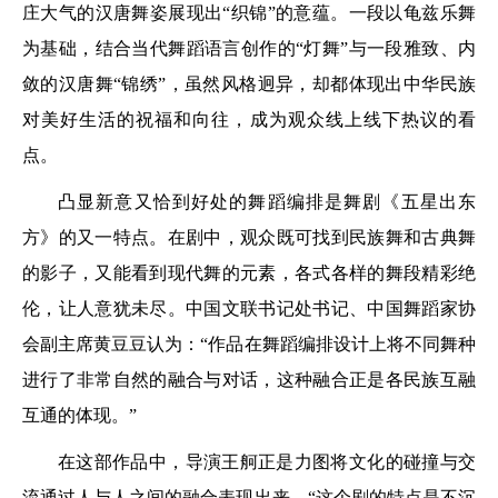
庄大气的汉唐舞姿展现出“织锦”的意蕴。一段以龟兹乐舞
为基础，结合当代舞蹈语言创作的“灯舞”与一段雅致、内
敛的汉唐舞“锦绣”，虽然风格迥异，却都体现出中华民族
对美好生活的祝福和向往，成为观众线上线下热议的看
点。
凸显新意又恰到好处的舞蹈编排是舞剧《五星出东
方》的又一特点。在剧中，观众既可找到民族舞和古典舞
的影子，又能看到现代舞的元素，各式各样的舞段精彩绝
伦，让人意犹未尽。中国文联书记处书记、中国舞蹈家协
会副主席黄豆豆认为：“作品在舞蹈编排设计上将不同舞种
进行了非常自然的融合与对话，这种融合正是各民族互融
互通的体现。”
在这部作品中，导演王舸正是力图将文化的碰撞与交
流通过人与人之间的融合表现出来。“这个剧的特点是不沉