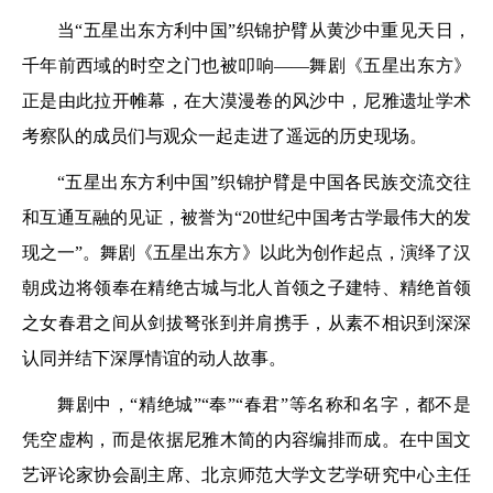
当“五星出东方利中国”织锦护臂从黄沙中重见天日，
千年前西域的时空之门也被叩响——舞剧《五星出东方》
正是由此拉开帷幕，在大漠漫卷的风沙中，尼雅遗址学术
考察队的成员们与观众一起走进了遥远的历史现场。
“五星出东方利中国”织锦护臂是中国各民族交流交往
和互通互融的见证，被誉为“20世纪中国考古学最伟大的发
现之一”。舞剧《五星出东方》以此为创作起点，演绎了汉
朝戍边将领奉在精绝古城与北人首领之子建特、精绝首领
之女春君之间从剑拔弩张到并肩携手，从素不相识到深深
认同并结下深厚情谊的动人故事。
舞剧中，“精绝城”“奉”“春君”等名称和名字，都不是
凭空虚构，而是依据尼雅木简的内容编排而成。在中国文
艺评论家协会副主席、北京师范大学文艺学研究中心主任