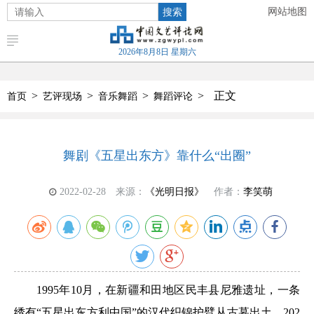
搜索
网站地图
2026年8月8日 星期六
>
>
>
>
正文
首页
艺评现场
音乐舞蹈
舞蹈评论
舞剧《五星出东方》靠什么“出圈”
2022-02-28
来源：
《光明日报》
作者：
李笑萌
1995年10月，在新疆和田地区民丰县尼雅遗址，一条
绣有“五星出东方利中国”的汉代织锦护臂从古墓出土。202