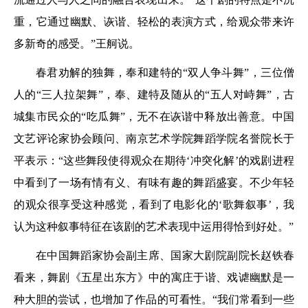
重，它通过幽默、诙谐、轻松的表演方式，给观众带来许
多新奇的感受。”王舸说。
春君劝解的独舞，奉和建特的“双人争斗舞”，三位僧
人的“三人拉架舞”，奉、建特及随从的“五人对峙舞”，古
城集市民众的“吃瓜舞”，无不在诙谐中释放出善意。中国
文艺评论家协会顾问、南京艺术学院舞蹈学院名誉院长于
平表示：“这些舞段使得观众在期待‘冲突化解’的戏剧进程
中看到了一场有情有义、有味有趣的舞蹈盛宴。不少年轻
的观众很享受这种感觉，看到了电影化的‘歌舞叙事’，我
认为这种叙事特征在该剧的艺术表现中运用得恰到好处。”
在中国舞蹈家协会副主席、国家大剧院副院长赵铁春
看来，舞剧《五星出东方》中的寓庄于谐、戏谑幽默是一
种大胆的尝试，也增加了作品的可看性。“我们常看到一些