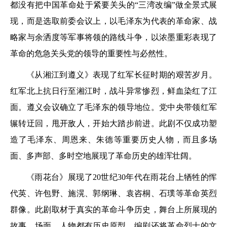
都没有把中国革命处于紧要关头的“三湾改编”做全景式展
现，而是选取前委会议上，以毛泽东为代表的革命家、战
略家与余洒度等军事将领的路线斗争，以浓墨重彩表现了
革命的危急关头党的领导的重要性与必然性。
《从湘江到遵义》表现了红军长征时期的艰苦岁月。
红军北上抗日行至湘江时，战斗异常惨烈，鲜血染红了江
面。遵义会议确立了毛泽东的领导地位。党中央带领红军
辗转迂回，甩开敌人，开始大踏步前进。此剧不仅成功塑
造了毛泽东、周恩来、朱德等重要历史人物，而且多场
面、多声部、多时空地展现了革命历史的雄浑壮阔。
《雨花台》展现了20世纪30年代在雨花台上牺牲的恽
代英、许包野、施滉、郭纲琳、袁咨桐、石璞等革命英烈
群像。此剧取材于真实的革命斗争历史，舞台上所展现的
故事、场面、人物都有历史原型，编剧还将革命烈士的文