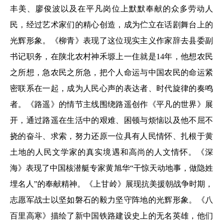
丰美、廖俊波以及在平凡岗位上默默奉献的众多劳动人
民，经过艺术家们的精心创造，成为伫立在话剧舞台上的
光辉形象。《柳青》表现了这位现实主义作家辞去县委副
书记职务，在陕北农村神禾塬上一住就是14年，他想农民
之所想，急农民之所急，把个人命运与中国农民的命运紧
密联系在一起，成为人民心声的表达者、时代旋律的奏鸣
者。《路遥》的情节主线围绕路遥创作《平凡的世界》展
开，通过路遥在生活中的艰难、困顿与烦恼以及他不屈不
挠的奋斗、求索，努力还原一位具有人民情怀、扎根于黄
土地的人民文学家的真实境遇和高尚的人文情怀。《深
海》表现了中国核潜艇专家黄旭华“干惊天动地事，做隐姓
埋名人”的奉献精神。《上甘岭》展现抗美援朝战争时期，
志愿军战士以坚如磐石的毅力坚守阵地的光辉形象。《八
百里高寒》描绘了新中国铁路建设史上的无名英雄，他们