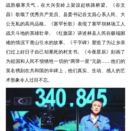
战胜极寒天气，在大兴安岭上架设起铁路桥梁。《谷文
昌》歌颂了优秀共产党员、县委书记谷文昌心系人民、大
公无私的高尚品格。《塞罕长歌》表现了塞罕坝林场工人
战天斗地的英雄壮举。《红旗渠》讲述林县人民在极端困
难的情况下凿山引水的故事。《干字碑》塑造了为让乡亲
们过上好日子自己却累死的村支书。《今夜星辰》刻画了
为祖国和人民不惜牺牲一切的“两弹一星”元勋……他们的
英名镌刻在共和国的丰碑上，他们真实、生动、感人的艺
术形象令人过目不忘。