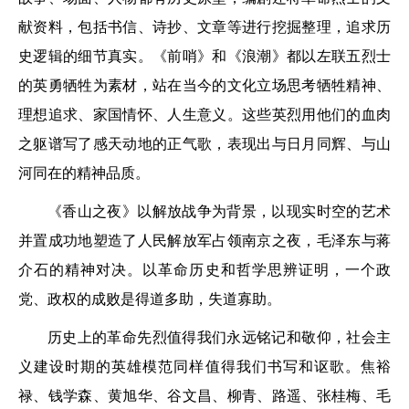
献资料，包括书信、诗抄、文章等进行挖掘整理，追求历
史逻辑的细节真实。《前哨》和《浪潮》都以左联五烈士
的英勇牺牲为素材，站在当今的文化立场思考牺牲精神、
理想追求、家国情怀、人生意义。这些英烈用他们的血肉
之躯谱写了感天动地的正气歌，表现出与日月同辉、与山
河同在的精神品质。
《香山之夜》以解放战争为背景，以现实时空的艺术
并置成功地塑造了人民解放军占领南京之夜，毛泽东与蒋
介石的精神对决。以革命历史和哲学思辨证明，一个政
党、政权的成败是得道多助，失道寡助。
历史上的革命先烈值得我们永远铭记和敬仰，社会主
义建设时期的英雄模范同样值得我们书写和讴歌。焦裕
禄、钱学森、黄旭华、谷文昌、柳青、路遥、张桂梅、毛