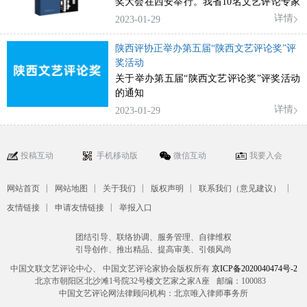
奖大会在西安举行。我省10名文艺评论专家
的10部作品，分别荣获优秀评论奖、评论奖
详情
2023-01-29
和青年评论奖。
陕西评协正举办第五届“陕西文艺评论奖”评
奖活动
关于举办第五届“陕西文艺评论奖”评奖活动
的通知
详情
2023-01-29
投稿互动
手机移动版
微信互动
我要入会
|
|
|
|
|
网站首页
网站地图
关于我们
版权声明
联系我们（意见建议）
|
|
友情链接
申请友情链接
举报入口
团结引导、联络协调、服务管理、自律维权
引导创作、推出精品、提高审美、引领风尚
中国文联文艺评论中心、 中国文艺评论家协会版权所有
京ICP备2020040474号-2
北京市朝阳区北沙滩1号院32号楼文艺家之家A座
邮编：100083
中国文艺评论网法律顾问机构：北京唯入律师事务所