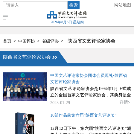
搜索
网站地图
2026年8月6日 星期四
>
>
>
陕西省文艺评论家协会
首页
中国评协
省级评协
陕西省文艺评论家协会
中国文艺评论家协会团体会员巡礼•陕西省
文艺评论家协会
陕西省文艺评论家协会是1994年1月正式成
立的全国首家文艺评论家协会，其前身是全
国第一个文艺评论团体——1981年成立于西
详情
2023-01-29
安的“笔耕文学研究小组”。目前协会有会员
312人，其中，中国评协会员56人，中国评
10部作品获第六届“陕西文艺评论奖”
协理事４人。评论范围涉及文学、戏剧、影
视、音乐、舞蹈、美术、书法等主要艺术门
12月12日下午，第六届“陕西文艺评论奖”颁
类。