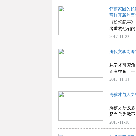
代“洋气”的
评蔡家园的长
节气之美显得
写打开新的面
《松塆纪事》
者重构他们的
射历史丰富而
2017-11-22
所遮蔽的空间
的参照。
唐代文学高峰
从学术研究角
还有很多，一
学高峰形成的
2017-11-14
和文学形式大
有普遍性的人
冯骥才与人文
接近生活哲理
最广泛的共鸣
冯骥才涉及多
峰的过程中，
是当代为数不
貌，可能在当
知识分子。我
2017-11-10
设最有启发性
骥才与时代的
贡献既反映在