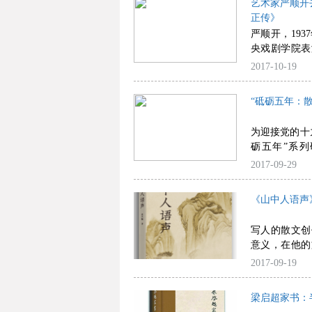
艺术家严顺开
绘画，比如
正传》
法、人格、情
严顺开，19
所有的贡献，
央戏剧学院表
量。
学院，由于长
2017-10-19
来，他又参
果。接着严顺
“砥砺五年：
得了认可。1
校期间由于外
为迎接党的十
剧小角色。据
砺五年”系列
稽剧团确认，
场“砥砺五年
2017-09-29
年80岁。
《山中人语声
写人的散文创
意义，在他的
心的摹写，每
2017-09-19
厚的、诗意的
特的意义，显
梁启超家书：