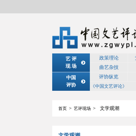
政策理论
艺 评
现 场
曲艺杂技
评协纵览
中国
评协
《中国文艺评论》
>
>
文学观潮
首页
艺评现场
文学观潮