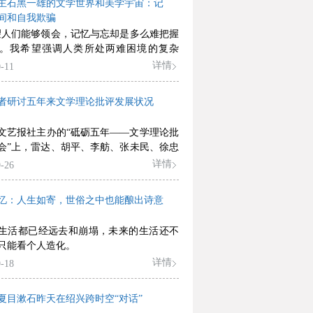
主石黑一雄的文学世界和美学宇宙：记
间和自我欺骗
望人们能够领会，记忆与忘却是多么难把握
。我希望强调人类所处两难困境的复杂
石黑一雄说。
详情
-11
者研讨五年来文学理论批评发展状况
文艺报社主办的“砥砺五年——文学理论批
会”上，雷达、胡平、李舫、张未民、徐忠
由强、范玉刚、张燕玲、徐刚、李壮等文
详情
-26
批评家与会就五年来文学理论批评发展情
深入探讨。
忆：人生如寄，世俗之中也能酿出诗意
生活都已经远去和崩塌，未来的生活还不
只能看个人造化。
详情
-18
夏目漱石昨天在绍兴跨时空“对话”