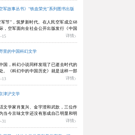
解新难题，探求新方法，开展新实践，总
空军故事丛书》“铁血荣光”系列图书出版
验，强化问题意识，增强应对新挑战的能
而真正“把握时代脉搏，承担时代使命，聆
空军节”，筑梦新时代。在人民空军成立68
声音，勇于回答时代课题”。
际，空军面向全社会公开出版发行《中国
事丛书》“铁血荣光”系列图书。
详情
-15
野里的中国科幻文学
中国，科幻小说同样发现了已逝去时代的
处。《科幻中的中国历史》就是这样一部
品集，这些中国历史科幻充满了新颖的历
详情
-13
，蕴含着无限的可能性，通过对历史的重
，构成了对历史的解构和重构。
京津沪文学
话文学家肖复兴、金宇澄和武歆，三位作
为当今京味文学还没有形成自己明显和明
点。
详情
-31