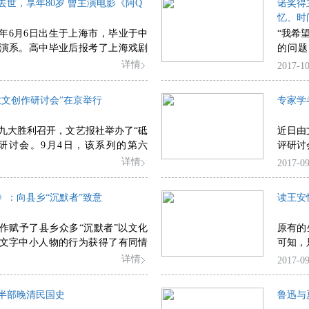
去世，享年80岁 曾主演电影《阿Q
诺奖得
非遗保护，等等，但他以思想、方
忆、时
怀和行动影响了人文中国，冯骥才
37年6月6日出生于上海市，毕业于中
“我希
都显示了“思想”作为“文化”的力
演系。高中毕业后报考了上海戏剧
的问题
相平凡，最后一轮被刷了下来。后
性。”
详情
2017-10
加了青海省话剧团的招生，依然无
开参加中央戏剧学院招生，终于获
散文创作研讨会”在京举行
专家学
959年考入中央戏剧学院表演系，在
形条件的限制，严顺开大多扮演喜
九大胜利召开，文艺报社举办了“砥
近日由
文汇APP10月16日消息，经上海滑
研讨会。9月4日，该系列的第六
评研讨
著名艺术家严顺开于今日去世，享
——散文创作研讨会”在京举行。
志、周
详情
2017-09
艺理论
况展开
》：向县乡“沉默者”致意
读王安
作赋予了县乡众多“沉默者”以文化
原有的
文字中小人物的行为获得了有同情
可知，
个人的生命状态受到尊重，这种温
详情
2017-09
写实风格在当代散文创作中具有独
示出与众不同的美学追求。
半部晚清民国史
鲁迅与