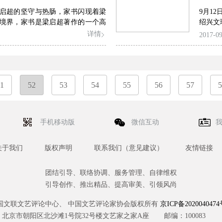
启超的坚守与热肠，家书闪现着梁
9月1
境界，家书是梁启超著作的一个高
绍兴文
详情
2017-09
1
52
53
54
55
56
57
5
手机移动版
微信互动
关于我们
版权声明
联系我们（意见建议）
友情链接
团结引导、联络协调、服务管理、自律维权
引导创作、推出精品、提高审美、引领风尚
国文联文艺评论中心、 中国文艺评论家协会版权所有
京ICP备2020040474
北京市朝阳区北沙滩1号院32号楼文艺家之家A座
邮编：100083