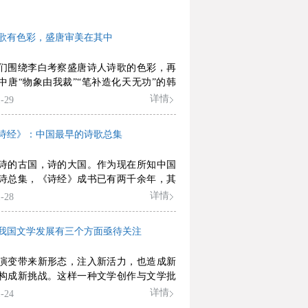
歌有色彩，盛唐审美在其中
们围绕李白考察盛唐诗人诗歌的色彩，再
中唐“物象由我裁”“笔补造化天无功”的韩
加以对比时，我们会看到，明秀清逸、自
详情
-29
的追求，才是盛唐审美趣尚的底蕴所在。
诗人正是在充满自由、宁静、安逸之感
诗经》：中国最早的诗歌总集
”色天地里，表现着他们对自然、生命的最
的向往和体悟。也正是在皎洁、纯净、光
诗的古国，诗的大国。作为现在所知中国
色世界中，他们坦荡地抒写自我，以自
诗总集，《诗经》成书已有两千余年，其
玉壶”的“一片冰心”，透视人间，感天动
更可上溯到三千年前的上古三代时期。千
详情
-28
，人们歌风雅，诵春秋，《诗经》恐怕也
最广的中国诗集了。
我国文学发展有三个方面亟待关注
演变带来新形态，注入新活力，也造成新
构成新挑战。这样一种文学创作与文学批
实，无论从文学研究上看，还是从文学管
详情
-24
，都大大超出了人们已有经验，需要我们