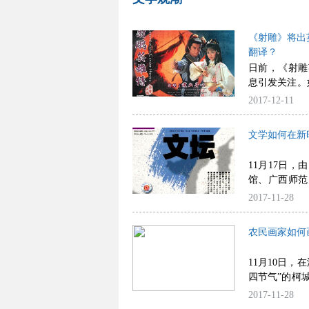
《射雕》将出
翻译？
日前，《射雕
息引发关注。
这让一些网友
2017-12-11
现在网上。
文学如何在新
11月17日
馆、广西师范
联合主办的广
2017-11-28
评30年》首
活动在广西桂
农民画家如何
11月10日
四节气”的柯
开幕，引来了
2017-11-28
方性、传统“