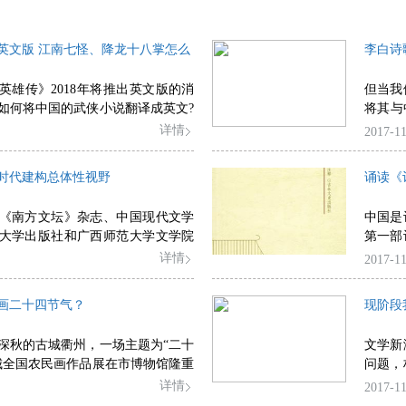
英文版 江南七怪、降龙十八掌怎么
李白诗
英雄传》2018年将推出英文版的消
但当我
如何将中国的武侠小说翻译成英文?
将其与
大开脑洞，各种稀奇古怪的答案出
孟诗派
详情
2017-11
然和谐
盛唐
时代建构总体性视野
诵读《
的“绿
为充分
，由《南方文坛》杂志、中国现代文学
中国是
明的银
大学出版社和广西师范大学文学院
第一部
己“在
西师范大学出版社出版的《南方批
中篇目
详情
2017-11
地。
发式暨第八届“今日批评家”论坛系列
百年来
林举行。
是流传
画二十四节气？
现阶段
，在深秋的古城衢州，一场主题为“二十
文学新
城全国农民画作品展在市博物馆隆重
问题，
众多的参观者。这些既有强烈的地
评新现
详情
2017-11
土气”，又有鲜明的时代精神、现
理上看