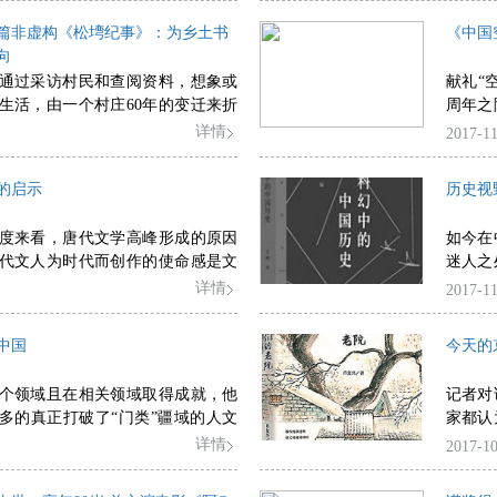
画作，让日子的气息扑面而来，也让
不断破
篇非虚构《松塆纪事》：为乡土书
《中国
更加生动活泼有韵味。
结新经
向
力，从
通过采访村民和查阅资料，想象或
献礼“
听时代
生活，由一个村庄60年的变迁来折
周年之
斑驳的面貌，试图打开被主流叙述
空军故
详情
2017-11
，为我们重新认识乡土中国提供新
的启示
历史视
度来看，唐代文学高峰形成的原因
如今在
代文人为时代而创作的使命感是文
迷人之
前提，文学高峰的形成与文学风气
科幻作
详情
2017-11
力变革有关，唐代诗人善于提炼具
史想象
情，表现人生共同感受，使之达到
新发现
中国
今天的
的高度，因而在百代之下犹能引起
，以上三方面至关重要。在登临巅
个领域且在相关领域取得成就，他
记者对
唐代文人追求完美和高远的精神风
多的真正打破了“门类”疆域的人文
家都认
下尤为欠缺，因而对今后的文艺建
们要在整体结构中理解冯骥才、冯
确的特
详情
2017-10
。
关系以及冯骥才的影响。冯骥才的
专门的领域，比如文学创作，比如