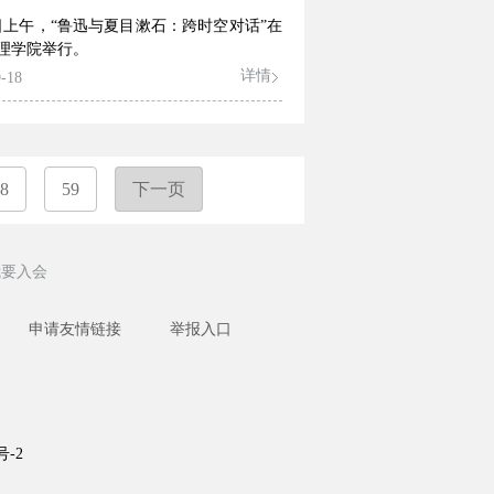
2日上午，“鲁迅与夏目漱石：跨时空对话”在
理学院举行。
详情
-18
8
59
下一页
我要入会
申请友情链接
举报入口
号-2