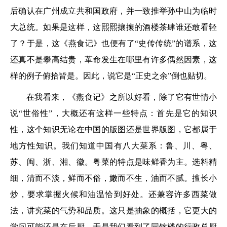
后确认在广州成立共和国政府，并一致推举孙中山为临时
大总统。如果是这样，这熙熙攘攘的酒楼茶肆谁还敢看轻
了？于是，这《燕食记》也便有了“史传传统”的谱系，这
还真不是攀高结贵，革命发生在哪里有许多偶然因素，这
样的例子俯拾皆是。因此，说它是“正史之余”倒也贴切。
在我看来，《燕食记》之所以好看，除了它有世情小
说“世俗性”，大概还有这样一些特点：首先是它的知识
性，这个知识无论在中国的版图还是世界版图，它都属于
地方性知识。我们知道中国有八大菜系：鲁、川、粤、
苏、闽、浙、湘、徽。粤菜的特点是味鲜香为主。选料精
细，清而不淡，鲜而不俗，嫩而不生，油而不腻。擅长小
炒，要求掌握火候和油温恰到好处。还兼容许多西菜做
法，讲究菜的气势和品质。这只是抽象的概括，它更大的
学问可能还是在后厨。于是我们看到了同钦楼的行政总厨