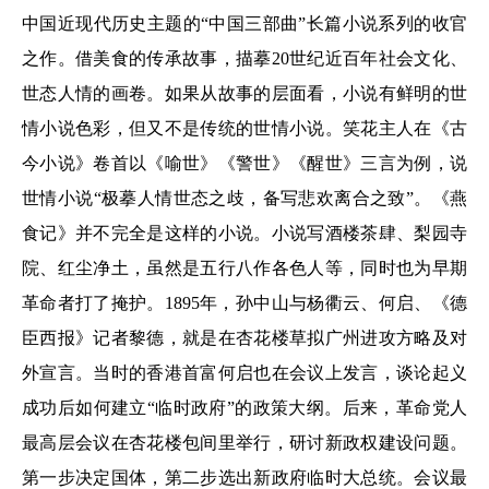
中国近现代历史主题的“中国三部曲”长篇小说系列的收官
之作。借美食的传承故事，描摹20世纪近百年社会文化、
世态人情的画卷。如果从故事的层面看，小说有鲜明的世
情小说色彩，但又不是传统的世情小说。笑花主人在《古
今小说》卷首以《喻世》《警世》《醒世》三言为例，说
世情小说“极摹人情世态之歧，备写悲欢离合之致”。《燕
食记》并不完全是这样的小说。小说写酒楼茶肆、梨园寺
院、红尘净土，虽然是五行八作各色人等，同时也为早期
革命者打了掩护。1895年，孙中山与杨衢云、何启、《德
臣西报》记者黎德，就是在杏花楼草拟广州进攻方略及对
外宣言。当时的香港首富何启也在会议上发言，谈论起义
成功后如何建立“临时政府”的政策大纲。后来，革命党人
最高层会议在杏花楼包间里举行，研讨新政权建设问题。
第一步决定国体，第二步选出新政府临时大总统。会议最