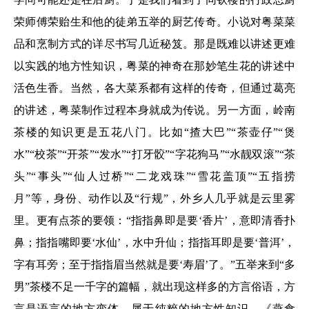
荣师傅荣贻生和他的徒弟五举的厨艺传奇。小说对粤菜菜
品和烹制方式的详尽书写几近秘笈。那是既难以讲述更难
以实践的地方性知识，粤菜的神奇在那妙笔生花的讲述中
活色生香。当然，各大菜系都有这样的传奇，但通过葛亮
的讲述，粤菜制作过程本身就成为传说。另一方面，岭南
茶楼的知识更是五花八门。比如“揸大巴”“茶壶仔”“煲
水”“校茶”“开茶”“发水”“打牙骹”“字花狗马”“水靓双滚”“茶
头”“事头”“仙人过桥”“二龙戏珠”“雪花盖顶”“五指捞
月”等，身份、动作以及“行规”，外乡人几乎就是云里雾
里。更有点茶的要领：“指指鼻即是要‘香片’，意即清香扑
鼻；指指嘴即要‘水仙’，水中升仙；指指耳即是要‘普洱’，
字有耳旁；至于指指眉当然就是要‘寿眉’了。”五举来到“多
男”茶楼不足一千字的篇幅，就出现这样多的方言俗语，方
言是语言的地方变体，属于纯粹的地方性知识。《燕食