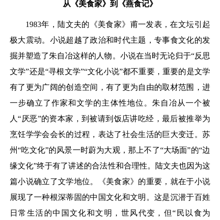
从《美食家》到《燕食记》
1983年，陆文夫的《美食家》甫一发表，在文坛引起
极大震动。小说超越了政治和时代主题，专事食文化的发
掘并塑造了朱自冶这样的人物。小说在当时无论归于“反思
文学”还是“寻根文学”“文化小说”都不重要，重要的是文学
有了更为广阔的创造空间，有了更为自由的取材范围，进
一步确立了作家和文学的主体性地位。朱自冶从一个被
人“厌恶”的资本家，到被请到饭店讲吃经，最后被推举为
烹饪学学会会长的过程，表达了社会生活的巨大变迁。苏
州“吃文化”的风景一时蔚为大观，那上不了“大场面”的“边
缘文化”终于有了讲述的合法性和合理性。陆文夫也因为这
篇小说确立了文学地位。《美食家》的重要，就在于小说
展现了一种根深蒂固的中国文化和文明。这是沉潜于百姓
日常生活的中国文化和文明，世风代变，但“民以食为