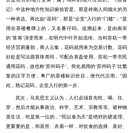
记》中这种地方性知识俯拾皆是。那是岭南人间烟火的另
一种表达。再比如“花码”，那是“企堂”入行的“门槛”：“是
用在茶楼餐牌上的，又名番仔码。追溯起来，是由南宋
的‘算筹’演变而来，在明代中叶开始流传。当时苏杭一带
经济贸易蓬勃，商人云集，花码就用来为交易计数。花码
好处是写法跟算珠类同，可配合算盘使用。苏杭一带市民
通用花码，故也称‘苏州码子’。简化易用的‘苏州码子’比繁
复的汉字方便，粤广的茶楼标识价目，便代代沿用。”因
此，熟记花码，企堂入行的第一步。
其次，马克思主义认为，人们必须首先吃、喝、住、
穿，然后才能从事政治、科学、艺术、宗教等等。诸种物
质生活，吃是第一位的，“民以食为天”是绝对的硬道理。
更重要的是，和居所、衣着一样，对饮食的选择、喜好、