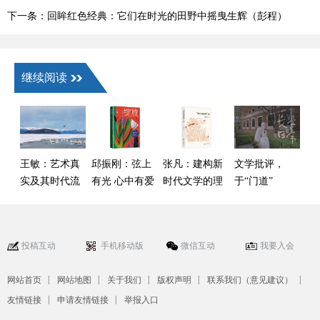
力致敬
下一条：回眸红色经典：它们在时光的田野中摇曳生辉（彭程）
继续阅读
王敏：艺术真
邱振刚：弦上
张凡：建构新
文学批评，
实及其时代流
有光 心中有爱
时代文学的理
于“门道”
变——以叙事
论话语——读
与“热闹”间何
类作品为核心
傅逸尘《“新红
去何从
的观察
色经典”论》
投稿互动
手机移动版
微信互动
我要入会
|
|
|
|
|
网站首页
网站地图
关于我们
版权声明
联系我们（意见建议）
|
|
友情链接
申请友情链接
举报入口