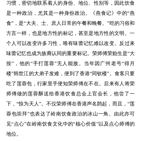
习惯，密切地联系着人的身份、地位、性别等，因此饮食
是一种政治，尤其是一种身份政治。《燕食记》中的“燕
食”，是“大夫、士、庶人日常的午餐和晚餐。”吃的习俗和
方言一样，也是地方性的标记，甚至是地方性的文明。一
个人可以改变许多习性，唯有味蕾记忆难以改变。反过来
味蕾记忆也成为族裔认同的重要标记。荣师傅荣贻生是“大
按”，他的“手打莲蓉”无人能敌。当年因广州老号“得月
楼”韩世江的大弟子发难，便到了香港“同钦楼”。食客只要
吃了莲蓉包，行家里手便知荣师傅在不在。后来有人将荣
师傅做的莲蓉酥送给香港饮食总会上官会长，他尝了一
下，“惊为天人”。不仅荣师傅在香港声名鹊起，而且，“莲
蓉包崇拜”也表达了岭南饮食政治的冰山一角。由此亦可
见“点心”在岭南饮食文化中的“核心价值”以及点心师傅的
地位。