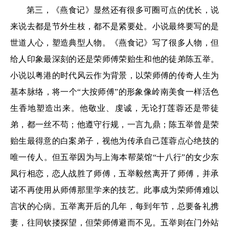
第三，《燕食记》显然还有很多可圈可点的优长，说
来说去都是节外生枝，都不是紧要处。小说最终要写的是
世道人心，塑造典型人物。《燕食记》写了很多人物，但
给人印象最深刻的还是荣师傅荣贻生和他的徒弟陈五举。
小说以粤港的时代风云作为背景，以荣师傅的传奇人生为
基本脉络，将一个“大按师傅”的形象像岭南美食一样活色
生香地塑造出来。他敬业、虔诚，无论打莲蓉还是带徒
弟，都一丝不苟；他遵守行规，一言九鼎；陈五举曾是荣
贻生最得意的白案弟子，视他为传承自己莲蓉点心绝技的
唯一传人。但五举因为与上海本帮菜馆“十八行”的女少东
凤行相恋，恋人战胜了师傅，五举毅然离开了师傅，并承
诺不再使用从师傅那里学来的技艺。此事成为荣师傅难以
言状的心病。五举离开后的几年，每到年节，总要备礼携
妻，往同钦搂探望，但荣师傅避而不见。五举则在门外站