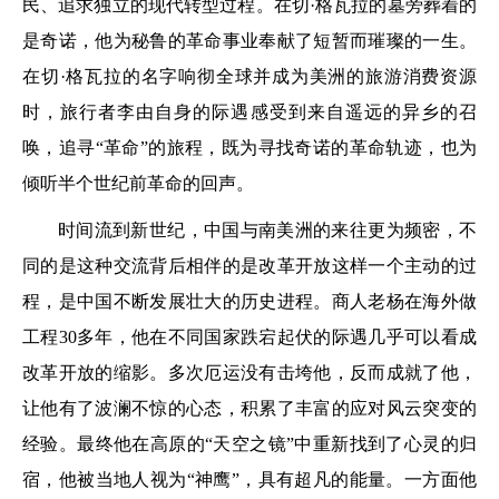
民、追求独立的现代转型过程。在切·格瓦拉的墓旁葬着的
是奇诺，他为秘鲁的革命事业奉献了短暂而璀璨的一生。
在切·格瓦拉的名字响彻全球并成为美洲的旅游消费资源
时，旅行者李由自身的际遇感受到来自遥远的异乡的召
唤，追寻“革命”的旅程，既为寻找奇诺的革命轨迹，也为
倾听半个世纪前革命的回声。
时间流到新世纪，中国与南美洲的来往更为频密，不
同的是这种交流背后相伴的是改革开放这样一个主动的过
程，是中国不断发展壮大的历史进程。商人老杨在海外做
工程30多年，他在不同国家跌宕起伏的际遇几乎可以看成
改革开放的缩影。多次厄运没有击垮他，反而成就了他，
让他有了波澜不惊的心态，积累了丰富的应对风云突变的
经验。最终他在高原的“天空之镜”中重新找到了心灵的归
宿，他被当地人视为“神鹰”，具有超凡的能量。一方面他