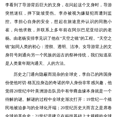
李看到了导游背后巨大的文身，在问起这个文身时，导游
突然迷狂，摔下陡坡受伤。李亦被视为嫌疑犯而遭到监
控。李担心自身的安全，想起在旅途意外认识的同胞小
崔，向他求救，并联系上多年前在阿尔巴尼亚结识的老
杨。由老杨安排李见识了他在“天空之镜”的工程。“天空之
镜”如同人类的初心：澄彻、透明、洁净。女导游背上的文
身符号则通向另一个民族的远古的祭神传统，我们知道巫
是人类童年期沟通天、人的方法。
历史之门通向隐蔽而混杂的全球史，李自己的跨国身
份使他对切·格瓦拉身边的奇诺的华人身份非常感兴趣，他
觉得20世纪中叶美洲游击队员中有华裔血缘本身就是一个
待解的谜。解谜的过程中全球史渐次打开：19世纪一个殖
民地被迫参与的全球化开端；20世纪历史大而言之是席卷
全球的革命史；21世纪是建立在科技基础上大规模的全球