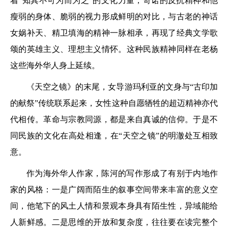
着“知其不可为而为之”的文化力量，奇诺的反抗精神和他
瘦弱的身体、脆弱的视力形成鲜明的对比，与古老的神话
女娲补天、精卫填海的精神一脉相承，再现了经典文学歌
颂的英雄主义、理想主义情怀。这种民族精神同样在老杨
这些海外华人身上延续。
《天空之镜》的末尾，女导游玛利亚的文身与“古印加
的献祭”传统联系起来，女性这种自愿牺牲的超迈精神亦代
代相传。革命与宗教同源，都是来自真诚的信仰。于是不
同民族的文化在高处相逢，在“天空之镜”的明澈处互相致
意。
作为海外华人作家，陈河的写作形成了有别于内地作
家的风格：一是广阔而陌生的叙事空间带来丰富的意义空
间，他笔下的风土人情和景观本身具有陌生性，异域能给
人新鲜感。二是思维的开放和复杂度，往往要在读完整个