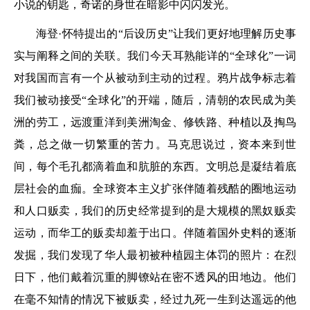
小说的钥匙，奇诺的身世在暗影中闪闪发光。
海登·怀特提出的“后设历史”让我们更好地理解历史事
实与阐释之间的关联。我们今天耳熟能详的“全球化”一词
对我国而言有一个从被动到主动的过程。鸦片战争标志着
我们被动接受“全球化”的开端，随后，清朝的农民成为美
洲的劳工，远渡重洋到美洲淘金、修铁路、种植以及掏鸟
粪，总之做一切繁重的苦力。马克思说过，资本来到世
间，每个毛孔都滴着血和肮脏的东西。文明总是凝结着底
层社会的血痂。全球资本主义扩张伴随着残酷的圈地运动
和人口贩卖，我们的历史经常提到的是大规模的黑奴贩卖
运动，而华工的贩卖却羞于出口。伴随着国外史料的逐渐
发掘，我们发现了华人最初被种植园主体罚的照片：在烈
日下，他们戴着沉重的脚镣站在密不透风的田地边。他们
在毫不知情的情况下被贩卖，经过九死一生到达遥远的他