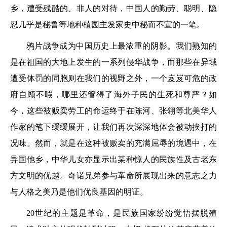
乡，遭受残酷的、非人的对待，中国人的勤劳、聪明、隐
忍几乎是秘鲁等地种植园主发家史中秘而不宣的一笔。
鸦片战争成为中国历史上最浓重的阴影。我们熟知的
是在祖国的大地上发生的一系列侵华战争，而那些在异域
遭受体罚的同胞则在我们的视野之外，一个岌岌可危的政
府自顾不暇，哪里还管得了海外子民的生死和尊严？如
今，这些被贩卖劳工的命运终于在陈河、张翎等北美华人
作家的笔下缓缓展开，让我们再次深深地体会被动挨打的
况味。然而，就是在这种被贩卖的充满屈辱的境遇中，在
异国他乡，中华儿女亦显示出某种惊人的民族性及古老东
方文明的优越。奇诺兄弟参与革命所展现出来的意志之力
与人格之美乃是他们优良基因的明证。
20世纪的主题是革命，是民族国家纷纷觉悟摆脱殖