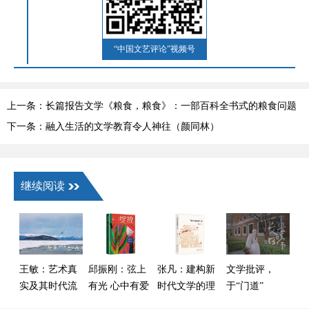
“中国文艺评论”视频号
上一条：长篇报告文学《粮食，粮食》：一部百科全书式的粮食问题
文学报告
下一条：融入生活的文学教育令人神往（颜同林）
继续阅读
王敏：艺术真
邱振刚：弦上
张凡：建构新
文学批评，
实及其时代流
有光 心中有爱
时代文学的理
于“门道”
变——以叙事
论话语——读
与“热闹”间何