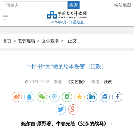
搜索
网站地图
2026年8月7日 星期五
>
>
>
正文
首页
艺评现场
文学观潮
“小”书“大”做的绘本秘密（汪政）
2023-09-18
来源：
《文艺报》
作者：
汪政
鲍尔吉·原野著、牛春光绘《父亲的战马》：