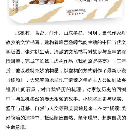
北极村、高密、商州、山东半岛、阿坝，当代作家对
故乡的文学书写，建构着峰峦叠嶂气韵生动的中国当代文
学版图。张炜以生动、清澈的文笔书写对故乡与童年的深
情回望，完成了长篇非虚构作品《我的原野盛宴》；三年
后，他以独特奇妙的构思，以虚构的方式创作了最新小说
《橘颂》，大繁若简地呈现了耄耋之年的主人公回到故乡
祖居山间石屋，对自我经历的梳理，对家族历史的回溯
中，与生机盎然的春天相聚的故事。小说将历史与现实、
坚守与迁移、自然与人文等融会贯通起来，在对“橘颂”美
好隐喻的演绎中，抵达顺应自然、坚守理想、超越自我的
生命意境。