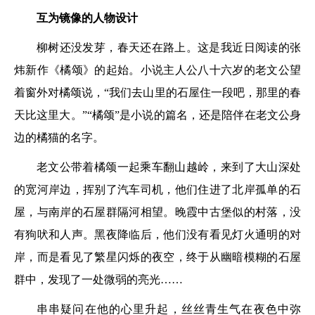
互为镜像的人物设计
柳树还没发芽，春天还在路上。这是我近日阅读的张
炜新作《橘颂》的起始。小说主人公
八十六岁的老文公望
着窗外对橘颂说，“我们去山里的石屋住一段吧，那里的春
天比这里大。”“橘颂”是小说的篇名，还是陪伴在老文公身
边的橘猫的名字。
老文公带着橘颂一起乘车翻山越岭，来到了大山深处
的宽河岸边，挥别了汽车司机，他们住进了北岸孤单的石
屋，与南岸的石屋群隔河相望。晚霞中古堡似的村落，没
有狗吠和人声。黑夜降临后，他们没有看见灯火通明的对
岸，而是看见了繁星闪烁的夜空，终于从幽暗模糊的石屋
群中，发现了一处微弱的亮光……
串串疑问在他的心里升起，丝丝青生气在夜色中弥