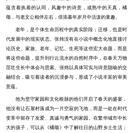
蕴含着执着的认同，风趣中的诗意，成熟中的天真，橘
颂，与老文公相伴左右，倍添暮年岁月中活泼的童趣。
老年，是个体生命历程中的真实阶段；迁移，也是时
代发展中的现实状态。张炜没有在小说中概念化地直接讨
论历史、家族、老年、记忆、生死等这些宏大命题，而是
将这些命题，提升到行云流水的自然时序中，在春天万物
茁壮生长中体会与思索。张炜以具体写实与诗意隐喻的交
融结合，吸引着读者的沉浸参与，形成了小说丰富的审美
意蕴。
他为坚守家园和文化根脉的他们开启了春天的盛宴，
他没有让石屋村落成为一片空寂的飞地，而是一处在时代
变革中留存了友爱、真诚与勇气的家园。在繁华城市中长
大的孩子，可以从《橘颂》中了解往日的山野乡土生活；