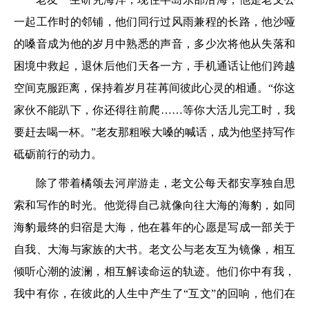
一起工作时的邻铺，他们同行过风雨兼程的长路，他沙哑
的嗓音成为他的岁月中熟悉的声音，多少次将他从失落和
困境中救起，退休后他们天各一方，手机通话让他们跨越
空间克服距离，保持着岁月荏苒间彼此心灵的相通。“你这
家伙不能趴下，你还得往前爬……等你大活儿完工时，我
要赶去喝一杯。”老友那粗喉大嗓的喊话，成为他坚持写作
砥砺前行的动力。
除了带着橘颂去河岸游走，老文公每天都安享独自思
索和写作的时光。他觉得自己就像向往大海的海豹，如同
海豹最终的归宿是大海，他在暮年的心愿是写成一部关于
自我、大海与家族的大书。老文公与老友互为镜像，相互
倾听心潮的波澜，相互解读命运的轨迹。他们你中有我，
我中有你，在彼此的人生中产生了“互文”的回响，他们在