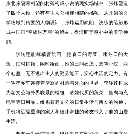
岸北岸隔河相望的村落构成小说的现实场域中，张炜塑造
了四个人物，还有与主人公相伴相随的橘颂。从开阔的文
学场域到精要的人物设计，张炜运用疏朗、洗练的笔触形
成中国画“空故纳万境”的留白，得清旷于厚朴中的美学神
韵。
李转莲能稼穑善绘画，挖春日的野菜，逮冬日的大
鱼，忙时耕耘，闲时绘画，她的三间石屋，篱笆小院，两
个畦垄，无不透出主人的勤劳能干，安心生活的定力。有
一辆串乡车连接着清寂的村落与外面的世界，李转莲也成
为老文公与外界联系的枢纽，请她代买的蔬菜、鱼肉与充
电宝等日用品，维系着老文公的日常生活与亲友的沟通，
手机将远隔重洋的家人和彼此牵挂的老友带入了他的山居
生活。
老友一生研究海洋，现住半岛东部沿海，他是老文公