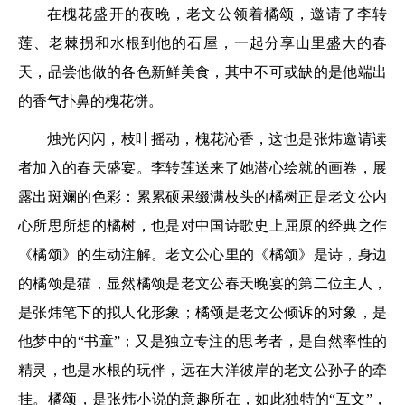
在槐花盛开的夜晚，老文公领着橘颂，邀请了李转
莲、老棘拐和水根到他的石屋，一起分享山里盛大的春
天，品尝他做的各色新鲜美食，其中不可或缺的是他端出
的香气扑鼻的槐花饼。
烛光闪闪，枝叶摇动，槐花沁香，这也是张炜邀请读
者加入的春天盛宴。李转莲送来了她潜心绘就的画卷，展
露出斑斓的色彩：累累硕果缀满枝头的橘树正是老文公内
心所思所想的橘树，也是对中国诗歌史上屈原的经典之作
《橘颂》的生动注解。老文公心里的《橘颂》是诗，身边
的橘颂是猫，显然橘颂是老文公春天晚宴的第二位主人，
是张炜笔下的拟人化形象；橘颂是老文公倾诉的对象，是
他梦中的“书童”；又是独立专注的思考者，是自然率性的
精灵，也是水根的玩伴，远在大洋彼岸的老文公孙子的牵
挂。橘颂，是张炜小说的意趣所在，如此独特的“互文”，