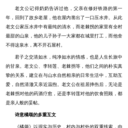
老文公记得奶奶告诉过他，父亲在修好铁路的第一
年，回到了故乡老屋，他在屋内凿出了一口压水井。从此
老文公家压水井中有最纯的清水，而老棘拐的家里有全村
最甜的山泉，他的儿子孙子一大家都在城里打工，而他舍
不得这泉水，离不开石屋村。
君子之交清如水，纯净如水的情感，也是人生长旅中
的甘泉。老文公、李转莲、老棘拐等，他们之间的朴实真
挚的关系，建立在与山水自然相亲的日常生活中，互助互
爱，自然清澈又亲近温煦。老文公在祖居摔伤后，无论是
老棘拐对他的药酒疗愈，还是李转莲对他的饮食照顾，都
是亲人般的妥帖。
诗意橘颂的多重互文
《橘颂》以现实与历史，村内与村外的双重线索，由