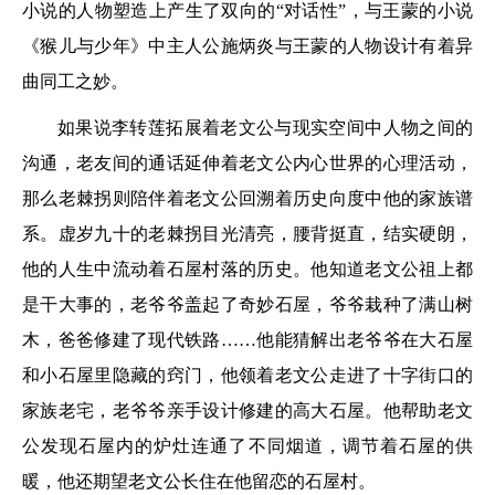
小说的人物塑造上产生了双向的“对话性”，与王蒙的小说
《猴儿与少年》中主人公施炳炎与王蒙的人物设计有着异
曲同工之妙。
如果说李转莲拓展着老文公与现实空间中人物之间的
沟通，老友间的通话延伸着老文公内心世界的心理活动，
那么老棘拐则陪伴着老文公回溯着历史向度中他的家族谱
系。虚岁九十的老棘拐目光清亮，腰背挺直，结实硬朗，
他的人生中流动着石屋村落的历史。他知道老文公祖上都
是干大事的，老爷爷盖起了奇妙石屋，爷爷栽种了满山树
木，爸爸修建了现代铁路……他能猜解出老爷爷在大石屋
和小石屋里隐藏的窍门，他领着老文公走进了十字街口的
家族老宅，老爷爷亲手设计修建的高大石屋。他帮助老文
公发现石屋内的炉灶连通了不同烟道，调节着石屋的供
暖，他还期望老文公长住在他留恋的石屋村。