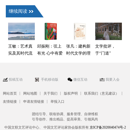
继续阅读
王敏：艺术真
邱振刚：弦上
张凡：建构新
文学批评，
实及其时代流
有光 心中有爱
时代文学的理
于“门道”
变——以叙事
论话语——读
与“热闹”间何
类作品为核心
傅逸尘《“新红
去何从
的观察
色经典”论》
投稿互动
手机移动版
微信互动
我要入会
|
|
|
|
|
网站首页
网站地图
关于我们
版权声明
联系我们（意见建议）
|
|
友情链接
申请友情链接
举报入口
团结引导、联络协调、服务管理、自律维权
引导创作、推出精品、提高审美、引领风尚
中国文联文艺评论中心、 中国文艺评论家协会版权所有
京ICP备2020040474号-2