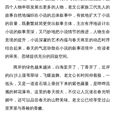
四个人物串联发展出更多的人物，老文公家族三代先人的
故事自然地编织在小说的总体叙事中，有效地扩大了小说
的容量，既删繁就简更突出叙事主体，主次有序地设计出
小说的叙事景深，又巧妙地把小说情节的推进，人物生命
意境的提升，小说深邃的艺术内蕴与春天将至的动态时序
结合起来，春天的气息弥散在小说的叙事语境中，给读者
的审美、思绪提供充分的回旋空间。
两岸的绿色越来越浓，白海棠开了，丁香开了，近岸
的白沙上蒲苇翠绿，飞蝶旋舞。老文公长时间仰着脸，一
低头，又是一道道石墙上垂挂下来的紫色藤蔓，是哗哗流
溅的鲜花瀑布。这里的春天很大，不仅让人沉迷在春光明
媚中，还可以品尝春天的山野美味。老文公已经享受过山
里荠菜与香椿的香嫩。