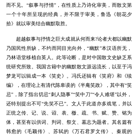
而不见。“叙事与抒情”，在性质上乃诗化审美，而散文第
一个十年所呈现的经典，并不限于审美，鲁迅《朝花夕
拾》就以审美结合幽默取胜。
超越叙事与抒情之巨大成就从何而来?论者大都以幽默
乃国民性所缺，不约而同目光向外，“幽默”本汉语所无，
乃林语堂移植自英人。此等论断，是对中国散文史缺乏系
统研究所致。我国古籍中的幽默散文源远流长，以至于冯
梦龙可以辑成一本《笑史》。冯氏还辑有《笑府》和《续
编》，在理论上有清代陈皋谟的《半庵笑政》，其中有“笑
忌”，除了指出切忌“刺人隐事”“笑中刀”“令人难堪”以外，
还特别提出不可“先笑不已”。文人于此道亦多戏笔，并以
正统之传、记、说、诏、表、檄、疏、书、赋、赞、铭为
体，甚至有以供词、判词、祭文、墓志为题者。其名篇有
韩愈的《毛颖传》、苏轼的《万石君罗文传》、秦观的