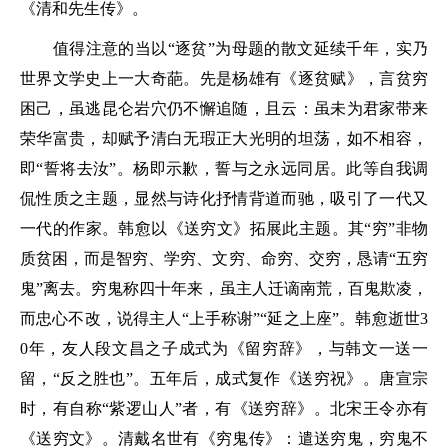
《清和先生传》。
值得注意的当以“逐贫”为母题的散文延续千年，实乃
世界文学史上一大奇葩。先是杨雄有《逐贫赋》，言贫穷
困己，虽逃昆仑岩穴仍不懈追随，且云：虽未为君家带来
荣华富贵，却赋予清白无瑕正大光明的坦荡，如不相容，
即“誓将去汝”。杨即示歉，誓与之永远同居。此等自我调
侃性质之主题，显然与诗化抒情背道而驰，吸引了一代又
一代的作家。韩愈以《送穷文》拓展此主题。其“穷”非物
质贫困，而是智穷、学穷、文穷、命穷、交穷，恳请“五穷
鬼”离去。穷鬼称四十年来，虽主人迁谪南荒，百鬼欺凌，
而忠心不改，说得主人“上手称谢”“延之上座”。韩愈逝世3
0年，友人段文昌之子成式为《留穷辞》，与韩文一送一
留，“反之胜也”。五年后，成式复作《送穷祝》。唐宣宗
时，有自称“紫逻山人”者，有《送穷辞》。北宋王令亦有
《送穷文》。清戴名世有《穷鬼传》：遣送穷鬼，穷鬼不