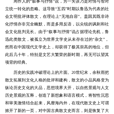
周作人的“叙事与抒情”说，另一失误乃是对情与智对
立统一转化的忽略。这导致“五四”时期以鲁迅为代表的社
会文明批评体散文，在理论上“无地自容”。盖因其既非诗
化抒情亦非完全幽默，而是多用反语，以尖锐的讽刺和社
会文化批判见长。由于“叙事与抒情”说占据理论先机，鲁
迅此类散文，被孤立为世界文学史从未存在过的“杂文”，
然而在中国现代文学史上，却获得了极其崇高的地位，但
此后几十年，特别是文艺大繁荣的新时期，再无可以望其
项背的经典。
历史的实践冲破理论上的片面。20世纪末，余秋雨把
散文拓展到文化人格的批评和建构，散文的小品风格变为
纵论历史文化的大品，思想境界大开，以自然景观与人文
历史景观的互释，创造了新想象和语言模式，将智性沉思
和审美激情结合起来，风靡海内外，在现代散文史上可谓
掀开了新的一页，对中国古典散文史而言，则是恢复了大