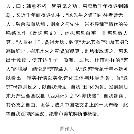
去，曰：韩愈不朽，皆穷鬼之功，穷鬼数千年得遇到韩
愈，又近千年而得遇先生，“以先生之道而向往者曾无一
人，独余慕而从焉，则余之与先生，岂不厚哉?”清代的吴
鸣锵又作《反送穷文》，虚拟穷鬼自辩：非穷鬼致人
穷，“人自召耳”，贪得无厌，致使“天恶其盈”“罚及其身”;
寡廉鲜耻，召来水火之灾;贪官酷吏，刑惩报应随之。穷鬼
出于救赎，使其达孔子、颜渊、屈原、杜甫那样的“穷
人”的境界。结论是“穷能益人”。从“送穷”母题千年不断可
以看出，审美抒情以美化诗化主体与环境为务，而“送
穷”母题则反之，以自我调侃、自我“丑”化为务。发展到后
来乃产生金圣叹批《西厢记》之“不亦快哉”，自我暴露，
其心态之自由、坦荡，成为中国散文史上的一大奇峰。此
等自我贬抑的幽默，绝非审美范畴所能概括。
周作人