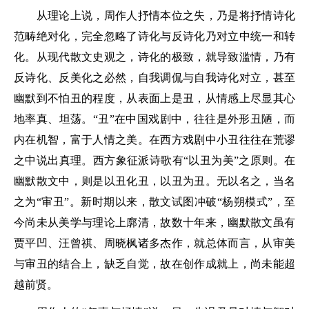
从理论上说，周作人抒情本位之失，乃是将抒情诗化
范畴绝对化，完全忽略了诗化与反诗化乃对立中统一和转
化。从现代散文史观之，诗化的极致，就导致滥情，乃有
反诗化、反美化之必然，自我调侃与自我诗化对立，甚至
幽默到不怕丑的程度，从表面上是丑，从情感上尽显其心
地率真、坦荡。“丑”在中国戏剧中，往往是外形丑陋，而
内在机智，富于人情之美。在西方戏剧中小丑往往在荒谬
之中说出真理。西方象征派诗歌有“以丑为美”之原则。在
幽默散文中，则是以丑化丑，以丑为丑。无以名之，当名
之为“审丑”。新时期以来，散文试图冲破“杨朔模式”，至
今尚未从美学与理论上廓清，故数十年来，幽默散文虽有
贾平凹、汪曾祺、周晓枫诸多杰作，就总体而言，从审美
与审丑的结合上，缺乏自觉，故在创作成就上，尚未能超
越前贤。