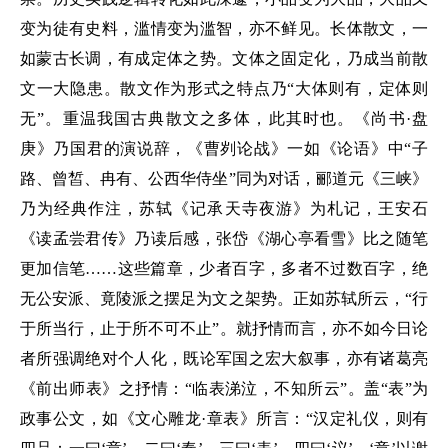
变为徒有史料，滥情变为滥智，亦不鲜见。长体散文，一
如蒙古长调，有成定体之势。文体之固定化，乃成当前散
文一大隐患。散文作为形式之特点乃“大体则有，定体则
无”。重温我国古典散文之多体，此其时也。《尚书·盘
庚》乃国君的演说辞，《曹刿论战》一如《论语》中“子
路、曾皙、冉有、公西华侍坐”同为对话，郦道元《三峡》
乃为经典作注，苏轼《记承天寺夜游》为札记，王安石
《读孟尝君传》乃读后感，张岱《湖心亭看雪》比之随笔
更加信笔……这些篇章，少者百字，多者不过数百字，绝
无公安派、竟陵派之摆足为文之架势。正如苏轼所云，“行
于所当行，止于所不可不止”。就抒情而言，亦不如今日论
者所强调绝对个人化，既论军国之宏大叙事，亦有诸葛亮
《前出师表》之抒情：“临表涕泣，不知所云”。盖“表”为
政事公文，如《文心雕龙·章表》所言：“汉定礼仪，则有