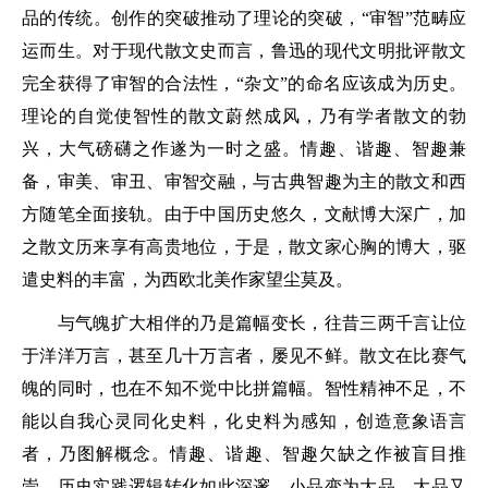
品的传统。创作的突破推动了理论的突破，“审智”范畴应
运而生。对于现代散文史而言，鲁迅的现代文明批评散文
完全获得了审智的合法性，“杂文”的命名应该成为历史。
理论的自觉使智性的散文蔚然成风，乃有学者散文的勃
兴，大气磅礴之作遂为一时之盛。情趣、谐趣、智趣兼
备，审美、审丑、审智交融，与古典智趣为主的散文和西
方随笔全面接轨。由于中国历史悠久，文献博大深广，加
之散文历来享有高贵地位，于是，散文家心胸的博大，驱
遣史料的丰富，为西欧北美作家望尘莫及。
与气魄扩大相伴的乃是篇幅变长，往昔三两千言让位
于洋洋万言，甚至几十万言者，屡见不鲜。散文在比赛气
魄的同时，也在不知不觉中比拼篇幅。智性精神不足，不
能以自我心灵同化史料，化史料为感知，创造意象语言
者，乃图解概念。情趣、谐趣、智趣欠缺之作被盲目推
崇。历史实践逻辑转化如此深邃，小品变为大品，大品又