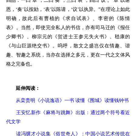
四品：一曰‘章’，二曰‘奏’，三曰‘表’，四曰‘议’。‘章’以谢
恩，‘奏’以按劾，‘表’以陈请，‘议’以执异。”在理论上如此
明确，故此后有曹植的《求自试表》、李密的《陈情
表》。当然，即使完全私人的书信，亦有司马迁的《报任
少卿书》、柳宗元的《贺进士王参元失火书》、嵇康的
《与山巨源绝交书》。呜呼，散文之盛岂仅在情趣、谐
趣、智趣之系统，当亦在选择之多元，更在一代之文体风
格之完备也。
延伸阅读：
从栾贵明《小说逸语》一书 读懂《围城》读懂钱钟书
王安忆新作《麻将与跳舞》出版：通过两个符号看近
代文学
读冯骥才小说集《俗世奇人》：中国小说艺术传统在