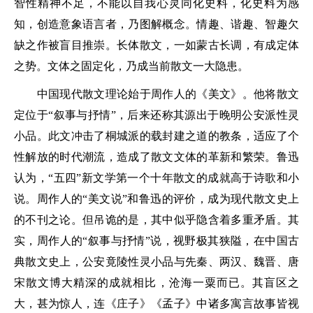
智性精神不足，不能以自我心灵同化史料，化史料为感
知，创造意象语言者，乃图解概念。情趣、谐趣、智趣欠
缺之作被盲目推崇。长体散文，一如蒙古长调，有成定体
之势。文体之固定化，乃成当前散文一大隐患。
中国现代散文理论始于周作人的《美文》。他将散文
定位于“叙事与抒情”，后来还称其源出于晚明公安派性灵
小品。此文冲击了桐城派的载封建之道的教条，适应了个
性解放的时代潮流，造成了散文文体的革新和繁荣。鲁迅
认为，“五四”新文学第一个十年散文的成就高于诗歌和小
说。周作人的“美文说”和鲁迅的评价，成为现代散文史上
的不刊之论。但吊诡的是，其中似乎隐含着多重矛盾。其
实，周作人的“叙事与抒情”说，视野极其狭隘，在中国古
典散文史上，公安竟陵性灵小品与先秦、两汉、魏晋、唐
宋散文博大精深的成就相比，沧海一粟而已。其盲区之
大，甚为惊人，连《庄子》《孟子》中诸多寓言故事皆视