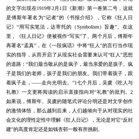
的文字出现在1919年2月1日《新潮》第一卷第二号，这就
是傅斯年署名为“记者”的《书报介绍》，它称《狂人日
记》“用写实笔法，达寄托的（Symbolism）旨趣”。在这
里，《狂人日记》便被视作“写实”了。两个月后，傅斯年
再署名“孟真”，在《一段疯话》中将“狂人”的言行当作现
实的指导，从而开启了从现实社会需要来认可“狂人”思想
的道路：“我们最当敬从的是疯子，最当亲爱的是孩子。疯
子是我们的老师，孩子是我们的朋友。我们带着孩子，跟
着疯子走，——走向光明去。”1七个月后，吴虞《吃人与
礼教》一文更将阅读的启示直接指向对“礼教”的批判。2
如果说，傅斯年、吴虞的随笔式评论分明还是对文学创作
的激情体悟，那么越到后来，人们越倾向于从对现实的社
会文化的理性定性中理解《狂人日记》，无论是对它“反封
建”的高度肯定还是如钱杏邨一般有所挑剔。