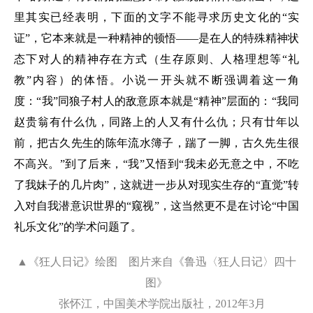
里其实已经表明，下面的文字不能寻求历史文化的“实
证”，它本来就是一种精神的顿悟——是在人的特殊精神状
态下对人的精神存在方式（生存原则、人格理想等“礼
教”内容）的体悟。小说一开头就不断强调着这一角
度：“我”同狼子村人的敌意原本就是“精神”层面的：“我同
赵贵翁有什么仇，同路上的人又有什么仇；只有廿年以
前，把古久先生的陈年流水簿子，踹了一脚，古久先生很
不高兴。”到了后来，“我”又悟到“我未必无意之中，不吃
了我妹子的几片肉”，这就进一步从对现实生存的“直觉”转
入对自我潜意识世界的“窥视”，这当然更不是在讨论“中国
礼乐文化”的学术问题了。
▲《狂人日记》绘图 图片来自《鲁迅〈狂人日记〉四十
图》
张怀江，中国美术学院出版社，2012年3月