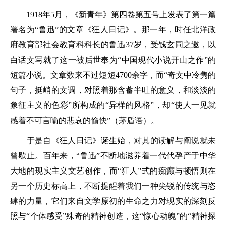
1918年5月，《新青年》第四卷第五号上发表了第一篇
署名为“鲁迅”的文章《狂人日记》。那一年，时任北洋政
府教育部社会教育科科长的鲁迅37岁，受钱玄同之邀，以
白话文写就了这一被后世奉为“中国现代小说开山之作”的
短篇小说。文章数来不过短短4700余字，而“奇文中冷隽的
句子，挺峭的文调，对照着那含蓄半吐的意义，和淡淡的
象征主义的色彩”所构成的“异样的风格”，却“使人一见就
感着不可言喻的悲哀的愉快”（茅盾语）。
于是自《狂人日记》诞生始，对其的读解与阐说就未
曾歇止。百年来，“鲁迅”不断地滋养着一代代孕产于中华
大地的现实主义文艺创作，而“狂人”式的痴癫与顿悟则在
另一个历史标高上，不断提醒着我们一种尖锐的传统与恣
肆的力量，它们来自文学原初的生命之力对现实的深刻反
照与“个体感受”殊奇的精神创造，这“惊心动魄”的“精神探