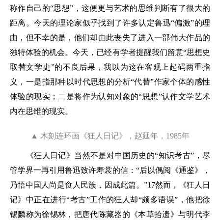
称作自己的“思想”，这便更与艺术的思维判断有了很大的
距离。今天的理论家似乎找到了许多认定鲁迅“偏激”的理
由，但不幸的是，他们却由此丧失了进入一部伟大作品的
独特体验的机会。今天，已经有学者提醒我们留意“思想史
取替文学史”的不良后果，我以为这在客观上起码两重指
义，一是指那种以时代思想的分析“代替”作家个体的感性
体验的现实；二是将作为认知对象的“思想”认作文学艺术
内在思维的现实。
▲ 木刻连环画《狂人日记》，赵延年，1985年
《狂人日记》当然不是对中国历史的“知识考古”，尽
管学界一再引用鲁迅致许寿裳的信：“后以偶阅《通鉴》，
乃悟中国人尚是食人民族，因成此篇。”17然而，《狂人日
记》中正在进行“考古”工作的狂人却“颇多语误”，他把徐
锡麟称为徐锡林，把唐代陈藏器的《本草拾遗》与明代李