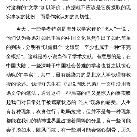
对这样的“文学”加以评价，依据就不应该是它所摄取的现
实事实的比例，而是作家认知的真切性。
今天，一些学者特别是海外汉学家评价“吃人”一说，
他们认为鲁迅对如此丰富的中国文化竟然作出了如此简单
的判决，分明有“以偏概全”之嫌疑，至少也属于一种“不完
全概括”。这就是将小说当作了学术文献。有意思的是，在
中国大陆，一些深味于中国社会苦难的学者也答之以惊心
动魄的“事实”，其中，最有感染力的是北京大学钱理群教
授的论述。钱理群先生在《话说周氏兄弟》一文中沿用鲁
迅文学的笔法，通过这样一些局部的但又是惊人的事实唤
起我们对日常处于被遮蔽状态的“吃人”现象的感受。人生
有各种现象，衣食住行，吃喝拉撒，但并不是每一种现象
都能在我们的精神世界里占据着同等的分量，有一些可能
会平淡如水，随风而散，有一些则可能会铭心刻骨，历久