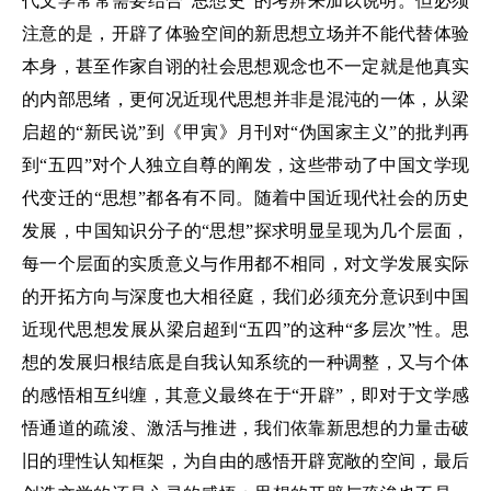
代文学常常需要结合“思想史”的考辨来加以说明。但必须
注意的是，开辟了体验空间的新思想立场并不能代替体验
本身，甚至作家自诩的社会思想观念也不一定就是他真实
的内部思绪，更何况近现代思想并非是混沌的一体，从梁
启超的“新民说”到《甲寅》月刊对“伪国家主义”的批判再
到“五四”对个人独立自尊的阐发，这些带动了中国文学现
代变迁的“思想”都各有不同。随着中国近现代社会的历史
发展，中国知识分子的“思想”探求明显呈现为几个层面，
每一个层面的实质意义与作用都不相同，对文学发展实际
的开拓方向与深度也大相径庭，我们必须充分意识到中国
近现代思想发展从梁启超到“五四”的这种“多层次”性。思
想的发展归根结底是自我认知系统的一种调整，又与个体
的感悟相互纠缠，其意义最终在于“开辟”，即对于文学感
悟通道的疏浚、激活与推进，我们依靠新思想的力量击破
旧的理性认知框架，为自由的感悟开辟宽敞的空间，最后