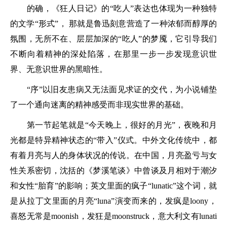
的确，《狂人日记》的“吃人”表达也体现为一种独特
的文学“形式”， 那就是鲁迅刻意营造了一种浓郁而醇厚的
氛围，无所不在、层层加深的“吃人”的梦魇，它引导我们
不断向着精神的深处陷落，在那里一步一步发现意识世
界、无意识世界的黑暗性。
“序”以旧友患病又无法面见求证的交代，为小说铺垫
了一个通向迷离的精神感受而非现实世界的基础。
第一节起笔就是“今天晚上，很好的月光”，夜晚和月
光都是特异精神状态的“带入”仪式。中外文化传统中，都
有着月亮与人的身体状况的传说。在中国，月亮盈亏与女
性关系密切，沈括的《梦溪笔谈》中曾谈及月相对于潮汐
和女性“胎育”的影响；英文里面的疯子“lunatic”这个词，就
是从拉丁文里面的月亮“luna”演变而来的，发疯是loony，
喜怒无常是moonish，发狂是moonstruck，意大利文有lunati