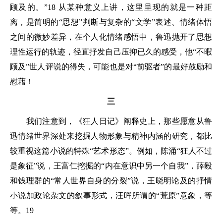
顾及的。”18 从某种意义上讲，这里呈现的就是一种距
离，是简明的“思想”判断与复杂的“文学”表述、情绪体悟
之间的微妙差异，在个人化情绪感悟中，鲁迅抛开了思想
理性运行的轨迹，径直抒发自己压抑已久的感受，他“不暇
顾及”世人评说的得失，可能也是对“前驱者”的最好鼓励和
慰藉！
三
我们注意到，《狂人日记》阐释史上，那些愿意从鲁
迅情绪世界深处来挖掘人物形象与精神内涵的研究，都比
较重视这篇小说的特殊“艺术形态”。例如，陈涌“狂人不过
是象征”说，王富仁挖掘的“内在意识中另一个自我”，薛毅
和钱理群的“常人世界自身的分裂”说，王晓明论及的抒情
小说加政论杂文的叙事形式，汪晖所谓的“荒原”意象，等
等。19