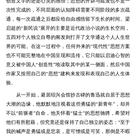
创造文学的还是心灵的感悟；思想的开辟与疏浚也不是一
次性完成的，不同层面的认知障碍需要不同阶段的多次疏
通，每一次疏通之后都应给自由感悟留下生长的时间。梁
启超的“新民说”展开的主要是近代政治小说的生长空间，
五四对个人独立自尊的阐发则打开了文学通达个人人生世
界的可能。在这一过程中，任何外来的“现代性”思想方案
也不可能完整地在中国呈现和流传，它只能以启迪心智的
意义被中国人“创造性”地读取其中的某一侧面，然后中国
作家又按照自己的“思想”建构来发现和表现自己的人生体
验。
从一开始，避居绍兴会馆抄古碑的鲁迅就自居于思想
大潮的边缘，他默默地注视着这些勇猛的“新青年”，却并
不以“前驱者”自命，他关怀着“猛士”的思想驰骋，希望对
他们有所慰藉，但究竟还是保持了自己独立的姿态：“至于
我的喊声是勇猛或是悲哀，是可憎或是可笑，那倒是不暇