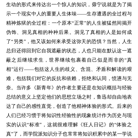
生动的形式来传达出一个惊人的知识，毋宁说就是为了揭
示一个现实中人的重要人生体味——生存遭遇的全过程与
精神炼狱的全过程：一个原本“正常”的人生被猛然间揭开
伪饰、洞见真相的种种后果。洞见了真相的人是如何成
了“另类”，他又该如何来承受这弥天的恐惧？当然，人生
总归还得回到它自我遮蔽的状态，人也只能在默认这一遮
蔽之后继续求生，世界继续包裹着自己似是而非的“真
相”运行——包括这人生的歧义、含混、矛盾和解读的艰
难，包括我们对它的反抗和依赖，拒绝和认同，愤懑与无
奈。当许多《新青年》的作者主要还是在知识概括与经验
总结的意义上坚定他们的思想立场之时，鲁迅却自由地表
达了自己的感性直觉，创造了他精神体验的形式。后来的
人们已经习惯于将知识性经验性的现象统计作为历史与现
实的认识“标准”，这就很难理解《狂人日记》的“体验之
真”了，而学院派知识分子也常常将知识积累中的某一学说