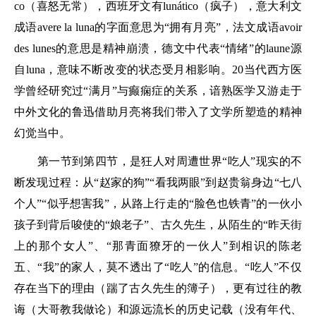
co（喜怒无常），西班牙文有lunático（疯子），意大利文
成语avere la luna的字面意思为“拥有月亮”，法文成语avoir
des lunes的意思是精神崩溃，德文中代表“情绪”的laune源
自luna，意味不断改变的状态受月相影响。20当代西方医
学曾经研究过“满月”与癫痫症的关系，谙熟医学又游走于
中外文化的鲁迅借助月亮将我们带入了文学所塑造的精神
幻觉当中。
第一节到第四节，是狂人对周遭世界“吃人”现实的不
断发现过程：从“赵家的狗”“看我两眼”到赵贵翁身边“七八
个人”“似乎想害我”，从路上行走的“脸色也铁青”的一伙小
孩子到背后唆使的“娘老子”、古久先生，从陌生的“昨天街
上的那个女人”、“那青面獠牙的一伙人”到相识的陈老
五、“我”的家人，莫不透出了“吃人”的信息。“吃人”不仅
存在当下的理由（踹了古久先生的簿子），更有过往的教
诲（大哥教我做论）和源远流长的历史记载（没有年代、