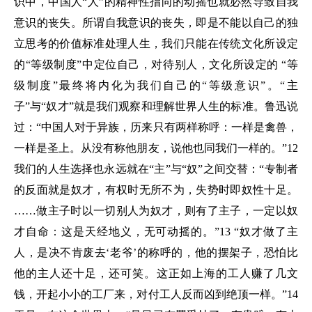
识中，中国人“人”的精神性指向的动摇也就必然导致自我
意识的丧失。所谓自我意识的丧失，即是不能以自己的独
立思考的价值标准处理人生，我们只能在传统文化所设定
的“等级制度”中定位自己，对待别人，文化所设定的 “等
级制度”最终将内化为我们自己的“等级意识”。“主
子”与“奴才”就是我们观察和理解世界人生的标准。鲁迅说
过：“中国人对于异族，历来只有两样称呼：一样是禽兽，
一样是圣上。从没有称他朋友，说他也同我们一样的。”12
我们的人生选择也永远就在“主”与“奴”之间交替：“专制者
的反面就是奴才，有权时无所不为，失势时即奴性十足。
……做主子时以一切别人为奴才，则有了主子，一定以奴
才自命：这是天经地义，无可动摇的。”13 “奴才做了主
人，是决不肯废去‘老爷’的称呼的，他的摆架子，恐怕比
他的主人还十足，还可笑。这正如上海的工人赚了几文
钱，开起小小的工厂来，对付工人反而凶到绝顶一样。”14