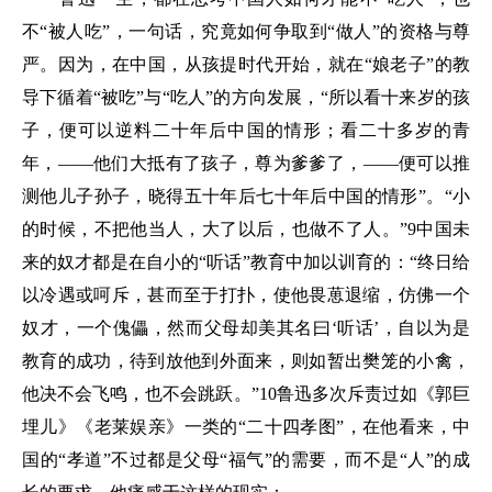
不“被人吃”，一句话，究竟如何争取到“做人”的资格与尊
严。因为，在中国，从孩提时代开始，就在“娘老子”的教
导下循着“被吃”与“吃人”的方向发展，“所以看十来岁的孩
子，便可以逆料二十年后中国的情形；看二十多岁的青
年，——他们大抵有了孩子，尊为爹爹了，——便可以推
测他儿子孙子，晓得五十年后七十年后中国的情形”。“小
的时候，不把他当人，大了以后，也做不了人。”9中国未
来的奴才都是在自小的“听话”教育中加以训育的：“终日给
以冷遇或呵斥，甚而至于打扑，使他畏葸退缩，仿佛一个
奴才，一个傀儡，然而父母却美其名曰‘听话’，自以为是
教育的成功，待到放他到外面来，则如暂出樊笼的小禽，
他决不会飞鸣，也不会跳跃。”10鲁迅多次斥责过如《郭巨
埋儿》《老莱娱亲》一类的“二十四孝图”，在他看来，中
国的“孝道”不过都是父母“福气”的需要，而不是“人”的成