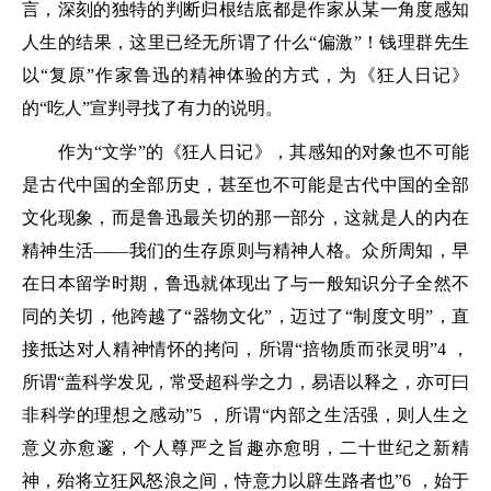
言，深刻的独特的判断归根结底都是作家从某一角度感知
人生的结果，这里已经无所谓了什么“偏激”！钱理群先生
以“复原”作家鲁迅的精神体验的方式，为《狂人日记》
的“吃人”宣判寻找了有力的说明。
作为“文学”的《狂人日记》，其感知的对象也不可能
是古代中国的全部历史，甚至也不可能是古代中国的全部
文化现象，而是鲁迅最关切的那一部分，这就是人的内在
精神生活——我们的生存原则与精神人格。众所周知，早
在日本留学时期，鲁迅就体现出了与一般知识分子全然不
同的关切，他跨越了“器物文化”，迈过了“制度文明”，直
接抵达对人精神情怀的拷问，所谓“掊物质而张灵明”4 ，
所谓“盖科学发见，常受超科学之力，易语以释之，亦可曰
非科学的理想之感动”5 ，所谓“内部之生活强，则人生之
意义亦愈邃，个人尊严之旨趣亦愈明，二十世纪之新精
神，殆将立狂风怒浪之间，恃意力以辟生路者也”6 ，始于