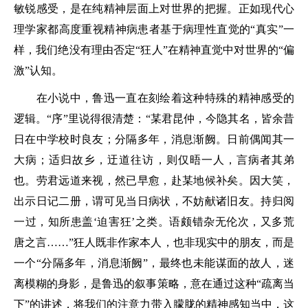
敏锐感受，是在纯精神层面上对世界的把握。正如现代心
理学家都高度重视精神病患者基于病理性直觉的“真实”一
样，我们绝没有理由否定“狂人”在精神直觉中对世界的“偏
激”认知。
在小说中，鲁迅一直在刻绘着这种特殊的精神感受的
逻辑。“序”里说得很清楚：“某君昆仲，今隐其名，皆余昔
日在中学校时良友；分隔多年，消息渐阙。日前偶闻其一
大病；适归故乡，迂道往访，则仅晤一人，言病者其弟
也。劳君远道来视，然已早愈，赴某地候补矣。因大笑，
出示日记二册，谓可见当日病状，不妨献诸旧友。持归阅
一过，知所患盖‘迫害狂’之类。语颇错杂无伦次，又多荒
唐之言……”狂人既非作家本人，也非现实中的朋友，而是
一个“分隔多年，消息渐阙”，最终也未能谋面的故人，迷
离模糊的身影，是鲁迅的叙事策略，意在通过这种“疏离当
下”的讲述，将我们的注意力带入朦胧的精神感知当中，这