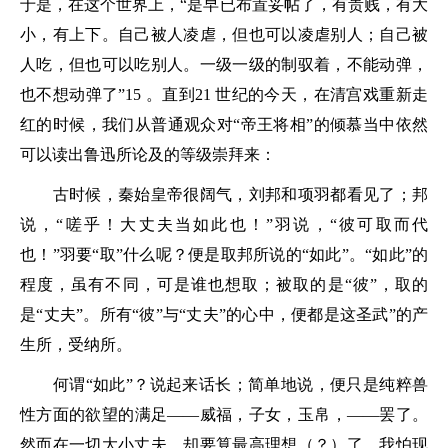
于是，在这个世界上，“是早已布置妥帖了，有贵贱，有大
小，有上下。自己被人凌虐，但也可以凌虐别人；自己被
人吃，但也可以吃别人。一级一级的制驭着，不能动弹，
也不想动弹了”15 。直到21 世纪的今天，在清宫戏重新走
红的时候，我们从普通观众对“帝王将相”的倾慕当中依然
可以读出鲁迅所论及的等级崇拜来：
古时候，秦始皇帝很阔气，刘邦和项羽都看见了；邦
说，“嗟乎！大丈夫当如此也！”羽说，“彼可取而代
也！”羽要“取”什么呢？便是取邦所说的“如此”。“如此”的
程度，虽有不同，可是谁也想取；被取的是“彼”，取的
是“丈夫”。所有“彼”与“丈夫”的心中，便都是这圣武”的产
生所，受纳所。
何谓“如此”？说起来话长；简单地说，便只是纯粹兽
性方面的欲望的满足——威福，子女，玉帛，——罢了。
然而在一切大小丈夫，却要算最高理想（？）了。我怕现