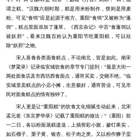
谓之糕。”
汉魏六朝时期，糕是用米粉制作，饼则是用麦
粉。可见“食饵”应是起源于南方。重阳“食饵”又被称为“蓬
饵”，糕点里面添加了蓬草。《西京杂记》中言“食蓬饵以
祓妖邪”，看来汉魏百姓认为重阳节吃重阳糕，可以祛
除“妖邪”之物。
宋人喜食各类面食糕点，不论南北，皆是如此。南宋
《梦粱录》记录临安城饮食的章节专门提到：
“最是大街一
两处面食店及市西坊西食面点，通宵买卖，交晓不绝。”
临
安城里卖糕点的小店小摊，生意极好，通宵营业，可见市
民对面食糕点的情有独钟了。
宋人更是让“重阳糕”的饮食文化细腻生动起来，北宋
孟元老《东京梦华录》记载了重阳糕的做法：
“（重阳）前
一二日，各以粉面蒸糕遗送，上插剪彩小旗，掺饤果实，
如石榴子、栗子黄、银杏、松子肉之类。又以粉作狮子蛮