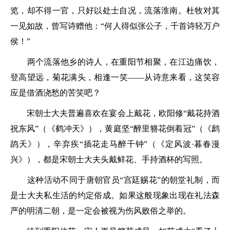
览，却不得一官，只好以处士自况，流落淮南。杜牧对其
一见如故，曾写诗赠他：“
何人得似张公子，千首诗轻万户
侯！
”
两个流落他乡的诗人，在重阳节相聚，在江边痛饮，
登高望远，菊花满头，相逢一笑——从诗意来看，这笑容
应是借酒浇愁的苦笑吧？
宋朝士大夫普遍喜欢在宴会上戴花，欧阳修“
戴花持酒
祝东风
”（《鹤冲天》），黄庭坚“
醉里簪花倒着冠
”（《鹧
鸪天》），辛弃疾“
插花走马醉千钟
”（《定风波·暮春漫
兴》），都是宋朝士大夫头戴鲜花、手持酒杯的写照。
这种活动不同于唐朝官员“宫廷赐花”的朝堂礼制，而
是士大夫私生活的约定俗成。如果这般现象出现在礼法森
严的明清二朝，是一定会被视为伤风败俗之举的。