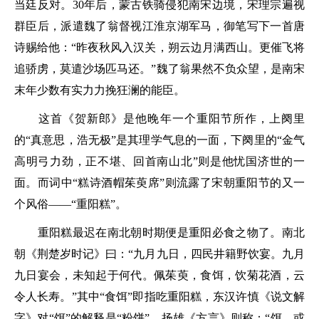
当廷反对。30年后，蒙古铁骑侵犯南宋边境，宋理宗遍视
群臣后，派遣魏了翁督视江淮京湖军马，御笔写下一首唐
诗赐给他：
“昨夜秋风入汉关，朔云边月满西山。更催飞将
追骄虏，莫遣沙场匹马还。”
魏了翁果然不负众望，是南宋
末年少数有实力力挽狂澜的能臣。
这首《贺新郎》是他晚年一个重阳节所作，上阕里
的
“真意思，浩无极”
是其理学气息的一面，下阕里的
“金气
高明弓力劲，正不堪、回首南山北”
则是他忧国济世的一
面。而词中
“糕诗酒帽茱萸席”
则流露了宋朝重阳节的又一
个风俗——“重阳糕”。
重阳糕最迟在南北朝时期便是重阳必食之物了。南北
朝《荆楚岁时记》曰：“九月九日，四民井籍野饮宴。九月
九日宴会，未知起于何代。佩茱萸，食饵，饮菊花酒，云
令人长寿。”其中“食饵”即指吃重阳糕，东汉许慎《说文解
字》对“饵”的解释是“粉饼”，扬雄《方言》则称：
“饵，或