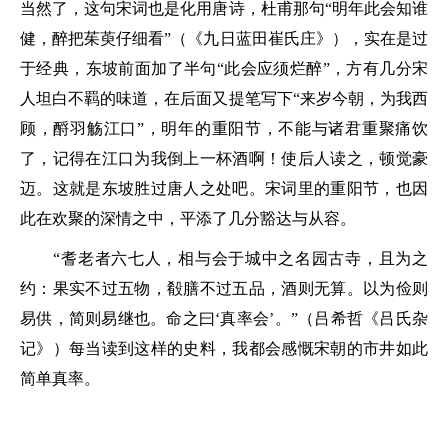
当然了，这句宋词也是化用唐诗，杜甫那句
“明年此会知谁
健，醉把茱萸仔细看”
（《九日蓝田崔氏庄》），实在是过
于经典，东坡前面加了半句
“此会应须烂醉”
，方有几分宋
人坦白不羁的味道，在后面又提笔写下“来岁今朝，为我西
顾，酹羽觞江口”，明年的重阳节，不能与诸君重聚痛饮
了，记得在江口为我倒上一杯酒啊！使后人读之，顿觉豪
迈。这就是东坡胜过唐人之处吧。宋词里的重阳节，也因
此在欢聚的深情之中，平添了几分豁达与从容。
“耆老者六七人，相与会于城中之名园古寺，且为之
约：果实不过五物，殽膳不过五品，酒则无算。以为俭则
易供，简则易继也。命之曰‘真率会’。”
（吕希哲《吕氏杂
记》）每当读到这样的史料，我都会感慨宋朝的市井如此
简单真率。