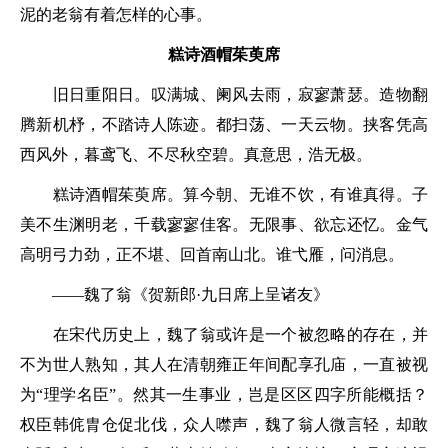
泥的老翁有着怎样的心事。
糕诗酒帽茱萸席
旧日重阳日。叹满城、阑风去雨，寂寥萧瑟。造物翻
腾新机杼，不踏诗人陈迹。都扫荡、一天云物。挟客凭高
西风外，暮鸢飞、不尽秋空碧。真意思，浩无极。
糕诗酒帽茱萸席。算今朝、无谁不饮，有谁真得。子
美不生渊明老，千载寥寥佳客。无限事、欲忘还忆。金气
高明弓力劲，正不堪、回首南山北。谁弋雁，问消息。
——魏了翁《贺新郎·九日席上呈诸友》
在宋代历史上，魏了翁或许是一个被忽略的存在，并
不为世人熟知，其人在清朝雍正年间配享孔庙，一直被视
为“理学名臣”。然其一生事业，岂是区区四字所能概括？
权臣韩侂胄仓促北伐，众人噤声，魏了翁人微言轻，却敢