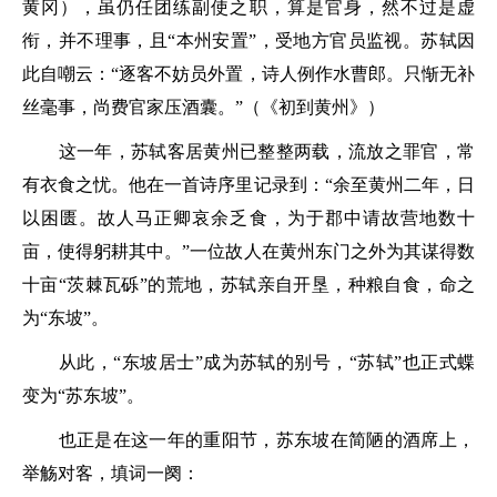
黄冈），虽仍任团练副使之职，算是官身，然不过是虚
衔，并不理事，且“本州安置”，受地方官员监视。苏轼因
此自嘲云：“
逐客不妨员外置，诗人例作水曹郎。只惭无补
丝毫事，尚费官家压酒囊
。”（《初到黄州》）
这一年，苏轼客居黄州已整整两载，流放之罪官，常
有衣食之忧。他在一首诗序里记录到：“
余至黄州二年，日
以困匮。故人马正卿哀余乏食，为于郡中请故营地数十
亩，使得躬耕其中。
”一位故人在黄州东门之外为其谋得数
十亩“茨棘瓦砾”的荒地，苏轼亲自开垦，种粮自食，命之
为“东坡”。
从此，“东坡居士”成为苏轼的别号，“苏轼”也正式蝶
变为“苏东坡”。
也正是在这一年的重阳节，苏东坡在简陋的酒席上，
举觞对客，填词一阕：