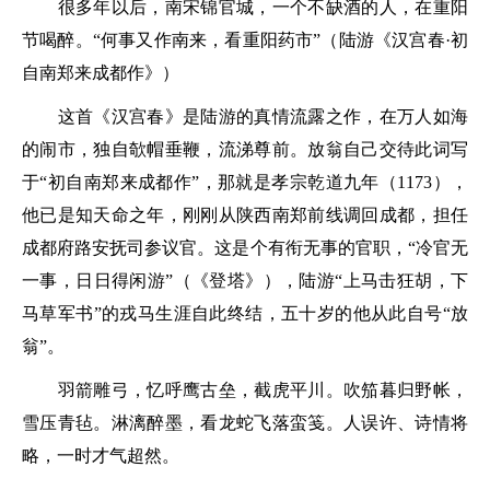
很多年以后，南宋锦官城，一个不缺酒的人，在重阳
节喝醉。
“何事又作南来，看重阳药市”
（陆游《汉宫春·初
自南郑来成都作》）
这首《汉宫春》是陆游的真情流露之作，在万人如海
的闹市，独自欹帽垂鞭，流涕尊前。放翁自己交待此词写
于
“初自南郑来成都作”
，那就是孝宗乾道九年（1173），
他已是知天命之年，刚刚从陕西南郑前线调回成都，担任
成都府路安抚司参议官。这是个有衔无事的官职，
“冷官无
一事，日日得闲游”
（《登塔》），陆游“上马击狂胡，下
马草军书”的戎马生涯自此终结，五十岁的他从此自号“放
翁”。
羽箭雕弓，忆呼鹰古垒，截虎平川。吹笳暮归野帐，
雪压青毡。淋漓醉墨，看龙蛇飞落蛮笺。人误许、诗情将
略，一时才气超然。