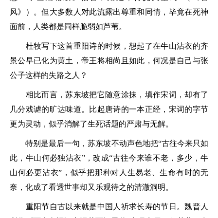
风》）。但大多数人对此流露出尊重和同情，毕竟在死神
面前，人类都是同样脆弱如芦苇。
杜牧写下这首重阳诗的时候，想起了在牛山沾衣的齐
景公早已化为黄土，帝王将相尚且如此，何况是自己与张
公子这样的失路之人？
相比而言，苏东坡把它随意涂抹，填作宋词，却有了
几分戏谑的旷达味道。比起唐诗的一本正经，宋词的字节
更为灵动，似乎消解了生死话题的严肃与无解。
特别是最后一句，苏东坡不动声色地把“
古往今来只如
此，牛山何必独沾衣
”，改成“
古往今来谁不老，多少，牛
山何必更沾衣
”，似乎把那种对人生易老、生命有时的无
奈，化成了看透世事却又乐观待之的清澈洞明。
重阳节自古以来就是中国人祈求长寿的节日。魏晋人