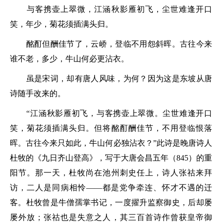
与客携壶上翠微，江涵秋影雁初飞，尘世难逢开口
笑，年少，菊花须插满头归。
酩酊但酬佳节了，云峤，登临不用怨斜晖。古往今来
谁不老，多少，牛山何必更沾衣。
虽是宋词，却有唐人风味，为何？因为这是东坡从唐
诗随手改来的。
“
江涵秋影雁初飞，与客携壶上翠微。尘世难逢开口
笑，菊花须插满头归。但将酩酊酬佳节，不用登临恨落
晖。古往今来只如此，牛山何必独沾衣？
”此诗是晚唐诗人
杜牧的《九日齐山登高》，写于大唐会昌五年（845）的重
阳节。那一天，杜牧尚在池州刺史任上，诗人张祜来拜
访，二人是同病相怜——都是党争牵连、怀才不遇的迁
客。杜牧曾是牛僧孺掌书记，一度擢升监察御史，后却屡
屡外放；张祜也是失意之人，其三百首诗作曾获皇帝御