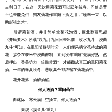
吉利日子，在这一天饮用菊花酒可以延年益寿。即使是曹
丕也未能免俗，赠友菊花作重阳下酒之用，
“谨奉一束，以
助彭祖之术”
。
所谓菊花酒，并非简单拿菊花泡酒，据北魏贾思勰
《齐民要术》所载
“以九月九日日未出前，收水九斗，浸曲
九斗”
可知，在重阳节黎明时分，人们便采摘含苞待放的菊
花，掺杂在黍米中浸曲酿制，直到次年重阳
“瓮满好熟，然
后押出，香美势力，倍胜常酒”
，才能酿成真正的重阳菊花
酒。一年的春夏秋冬、悲欢离合都浓缩在菊花酒中。
花开花落，酒醉酒醒。
何人送酒？重阳药市
向此际，寒云满目空搔首。何人送酒？
——秦观《摸鱼儿·重九》