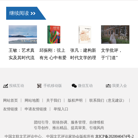
继续阅读
王敏：艺术真
邱振刚：弦上
张凡：建构新
文学批评，
实及其时代流
有光 心中有爱
时代文学的理
于“门道”
变——以叙事
论话语——读
与“热闹”间何
类作品为核心
傅逸尘《“新红
去何从
的观察
色经典”论》
投稿互动
手机移动版
微信互动
我要入会
|
|
|
|
|
网站首页
网站地图
关于我们
版权声明
联系我们（意见建议）
|
|
友情链接
申请友情链接
举报入口
团结引导、联络协调、服务管理、自律维权
引导创作、推出精品、提高审美、引领风尚
中国文联文艺评论中心、 中国文艺评论家协会版权所有
京ICP备2020040474号-2