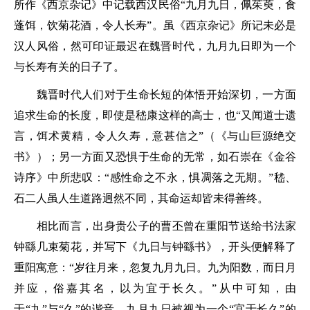
所作《西京杂记》中记载西汉民俗
“九月九日，佩茱萸，食
蓬饵，饮菊花酒，令人长寿
”。虽《西京杂记》所记未必是
汉人风俗，然可印证最迟在魏晋时代，九月九日即为一个
与长寿有关的日子了。
魏晋时代人们对于生命长短的体悟开始深切，一方面
追求生命的长度，即使是嵇康这样的高士，也
“又闻道士遗
言，饵术黄精，令人久寿，意甚信之”
（《与山巨源绝交
书》）；另一方面又恐惧于生命的无常，如石崇在《金谷
诗序》中所悲叹：“
感性命之不永，惧凋落之无期。
”嵇、
石二人虽人生道路迥然不同，其命运却皆未得善终。
相比而言，出身贵公子的曹丕曾在重阳节送给书法家
钟繇几束菊花，并写下《九日与钟繇书》，开头便解释了
重阳寓意：
“岁往月来，忽复九月九日。九为阳数，而日月
并应，俗嘉其名，以为宜于长久。”
从中可知，由
于“九”与“久”的谐音，九月九日被视为一个“宜于长久”的