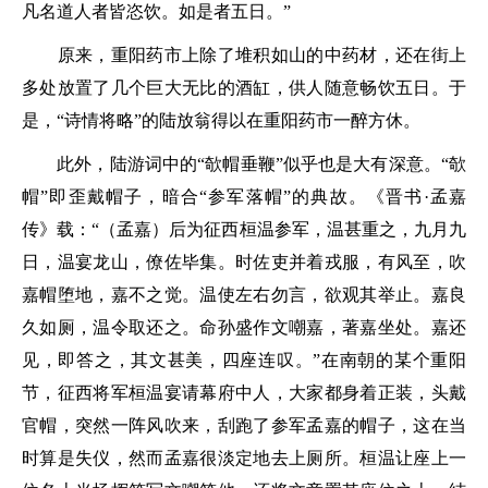
凡名道人者皆恣饮。如是者五日。”
原来，重阳药市上除了堆积如山的中药材，还在街上
多处放置了几个巨大无比的酒缸，供人随意畅饮五日。于
是，“诗情将略”的陆放翁得以在重阳药市一醉方休。
此外，陆游词中的“欹帽垂鞭”似乎也是大有深意。“欹
帽”即歪戴帽子，暗合“参军落帽”的典故。《晋书·孟嘉
传》载：
“（孟嘉）后为征西桓温参军，温甚重之，九月九
日，温宴龙山，僚佐毕集。时佐吏并着戎服，有风至，吹
嘉帽堕地，嘉不之觉。温使左右勿言，欲观其举止。嘉良
久如厕，温令取还之。命孙盛作文嘲嘉，著嘉坐处。嘉还
见，即答之，其文甚美，四座连叹。”
在南朝的某个重阳
节，征西将军桓温宴请幕府中人，大家都身着正装，头戴
官帽，突然一阵风吹来，刮跑了参军孟嘉的帽子，这在当
时算是失仪，然而孟嘉很淡定地去上厕所。桓温让座上一