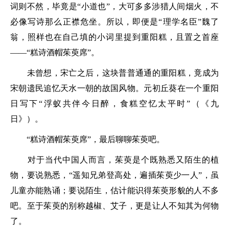
词则不然，毕竟是“小道也”，大可多多涉猎人间烟火，不
必像写诗那么正襟危坐。所以，即便是“理学名臣”魏了
翁，照样也在自己填的小词里提到重阳糕，且置之首座
——“
糕诗酒帽茱萸席
”。
未曾想，宋亡之后，这块普普通通的重阳糕，竟成为
宋朝遗民追忆天水一朝的故国风物。元初丘葵在一个重阳
日写下
“浮蚁共伴今日醉，食糕空忆太平时”
（《九
日》）。
“糕诗酒帽茱萸席”
，最后聊聊茱萸吧。
对于当代中国人而言，茱萸是个既熟悉又陌生的植
物，要说熟悉，
“遥知兄弟登高处，遍插茱萸少一人”
，虽
儿童亦能熟诵；要说陌生，估计能识得茱萸形貌的人不多
吧。至于茱萸的别称越椒、艾子，更是让人不知其为何物
了。