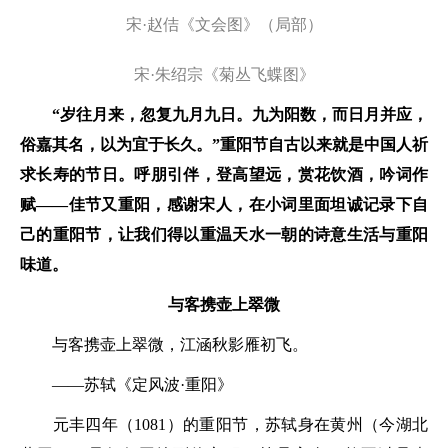
宋·赵佶《文会图》（局部）
宋·朱绍宗《菊丛飞蝶图》
“
岁往月来，忽复九月九日。九为阳数，而日月并应，
俗嘉其名，以为宜于长久。
”重阳节自古以来就是中国人祈
求长寿的节日。呼朋引伴，登高望远，赏花饮酒，吟词作
赋——佳节又重阳，感谢宋人，在小词里面坦诚记录下自
己的重阳节，让我们得以重温天水一朝的诗意生活与重阳
味道。
与客携壶上翠微
与客携壶上翠微，江涵秋影雁初飞。
——苏轼《定风波·重阳》
元丰四年（1081）的重阳节，苏轼身在黄州（今湖北