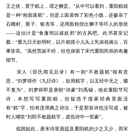
王之状，置于糕上，谓之狮蛮。”
从中可以看到，重阳糕就
是一种“粉面蒸糕”，但是上面装饰了彩色小旗，还掺杂了
石榴籽、栗子、银杏等，还用面粉捏出狮子等吓人的形状
——这估计是“食蓬饵以祓妖邪”的古风吧。此书甚至记
载：
“重九日天欲明时，以片糕搭小儿头上乳保祝祷云，百
事皆高。”
虽然荒诞不经，但也保留了宋代重阳民俗的有趣
细节。
宋人《邵氏闻见后录》有一则“不敢题糕”很有意
思，
“刘梦得作《九日诗》，欲用糕字，以五经中无之，辍
不复为”
。刘梦得即是唐朝“诗豪”刘禹锡，他在重阳节写
诗，本想写写重阳糕，但疑惑于儒家经典里面没
有“糕”字，怕有违用典之诗法，于是那首诗也没写成，被
时人嘲笑“
刘郎不敢题糕字，虚负诗中一世豪
”。
或因如此，唐宋诗里面提及重阳糕的少之又少，而宋