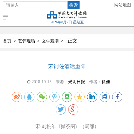
搜索
网站地图
2026年8月7日 星期五
>
>
>
正文
首页
艺评现场
文学观潮
宋词佐酒话重阳
2018-10-15
来源：
光明日报
作者：
徐佳
宋·刘松年《撵茶图》（局部）