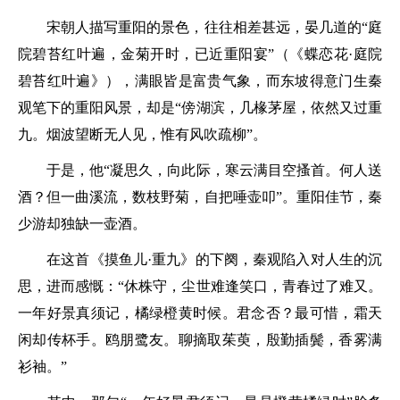
宋朝人描写重阳的景色，往往相差甚远，晏几道的
“庭
院碧苔红叶遍，金菊开时，已近重阳宴”
（《蝶恋花·庭院
碧苔红叶遍》），满眼皆是富贵气象，而东坡得意门生秦
观笔下的重阳风景，却是
“傍湖滨，几椽茅屋，依然又过重
九。烟波望断无人见，惟有风吹疏柳”
。
于是，他
“凝思久，向此际，寒云满目空搔首。何人送
酒？但一曲溪流，数枝野菊，自把唾壶叩”
。重阳佳节，秦
少游却独缺一壶酒。
在这首《摸鱼儿·重九》的下阕，秦观陷入对人生的沉
思，进而感慨：
“休株守，尘世难逢笑口，青春过了难又。
一年好景真须记，橘绿橙黄时候。君念否？最可惜，霜天
闲却传杯手。鸥朋鹭友。聊摘取茱萸，殷勤插鬓，香雾满
衫袖。”