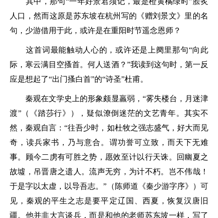
其中，那句
“一年好景君须记，最是橙黄橘绿时”
脍炙
人口，然而这原是苏东坡在杭州写的《赠刘景文》里的名
句，少游借用于此，或许是在重阳时节遥念恩师？
这首词最能触动人心的，或许还是上阕里那句
“向此
际，寒云满目空搔首。何人送酒？”
我读到这句时，第一反
应是想起了“出门搔白首”的“诗圣”杜甫。
秦观在文学史上的形象颇显羸弱，
“雾失楼台，月迷津
渡”
（《踏莎行》），疑似潦倒迷茫的文艺青年。其实不
然，秦观自言：
“往吾少时，如杜牧之强志盛气，好大而见
奇，读兵家书，乃与意合。谓功誉可立致，而天下无难
事。顾今二虏有可胜之势，愿效至计以行天诛。回幽夏之
故墟，吊晋唐之遗人。流声无穷，为计不朽。岂不伟哉！
于是字以太虚，以导吾志。”
（陈师道《秦少游字序》）可
见，秦观的平生之志是要平定辽国、西夏，恢复汉唐旧
疆。他并非大言谈兵，而是和他的老师苏东坡一样，写了