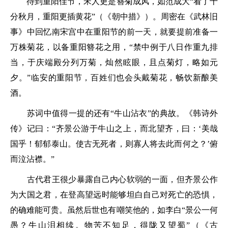
待到重阳佳节，宋人更是簪菊成风，如范成大“
看了十
分秋月，重阳更插黄花
”（《朝中措》）。周密在《武林旧
事》中回忆南宋宫中在重阳节的前一天，就要提前准备一
万株菊花，以备重阳簪花之用，“
禁中例于八日作重九排
当，于庆端殿分列万菊，灿然眩眼，且点菊灯，略如元
夕。
”临安的重阳节，百姓们也会头戴菊花，畅饮新酿美
酒。
苏词中值得一提的还有“牛山沾衣”的典故。《韩诗外
传》记曰：“
齐景公游于牛山之上，而北望齐，曰：‘美哉
国乎！郁郁泰山。使古无死者，则寡人将去此而何之？’俯
而泣沾襟。
”
古代君王很少暴露自己内心软弱的一面，但齐景公作
为大国之君，在登高望远时能够坦白自己对死亡的恐惧，
的确难能可贵。虽然后世也有嘲笑他的，如李白“
景公一何
愚？牛山泪相续。物苦不知足，得陇又望蜀
”（《古