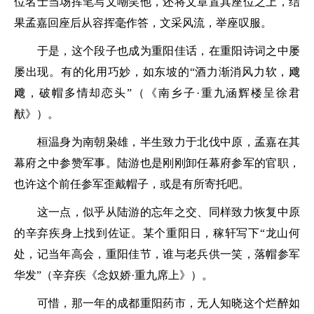
位名士当场挥笔写文嘲笑他，还将文章置其座位之上，结
果孟嘉回座后从容挥毫作答，文采风流，举座叹服。
于是，这个段子也成为重阳佳话，在重阳诗词之中屡
屡出现。有的化用巧妙，如东坡的
“酒力渐消风力软，飕
飕，破帽多情却恋头”
（《南乡子·重九涵辉楼呈徐君
猷》）。
桓温身为南朝枭雄，半生致力于北伐中原，孟嘉在其
幕府之中参赞军事。陆游也是刚刚卸任幕府参军的官职，
也许这个前任参军歪戴帽子，或是有所寄托吧。
这一点，似乎从陆游的忘年之交、同样致力恢复中原
的辛弃疾身上找到佐证。某个重阳日，稼轩写下
“龙山何
处，记当年高会，重阳佳节，谁与老兵供一笑，落帽参军
华发”
（辛弃疾《念奴娇·重九席上》）。
可惜，那一年的成都重阳药市，无人知晓这个烂醉如