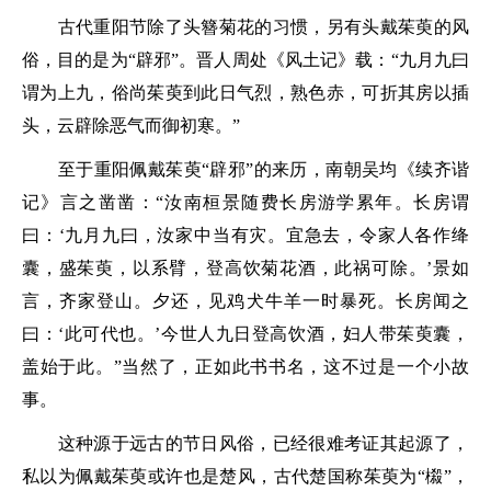
古代重阳节除了头簪菊花的习惯，另有头戴茱萸的风
俗，目的是为“辟邪”。晋人周处《风土记》载：
“九月九曰
谓为上九，俗尚茱萸到此日气烈，熟色赤，可折其房以插
头，云辟除恶气而御初寒。”
至于重阳佩戴茱萸“辟邪”的来历，南朝吴均《续齐谐
记》言之凿凿：
“汝南桓景随费长房游学累年。长房谓
曰：‘九月九曰，汝家中当有灾。宜急去，令家人各作绛
囊，盛茱萸，以系臂，登高饮菊花酒，此祸可除。’景如
言，齐家登山。夕还，见鸡犬牛羊一时暴死。长房闻之
曰：‘此可代也。’今世人九日登高饮酒，妇人带茱萸囊，
盖始于此。”
当然了，正如此书书名，这不过是一个小故
事。
这种源于远古的节日风俗，已经很难考证其起源了，
私以为佩戴茱萸或许也是楚风，古代楚国称茱萸为“榝”，