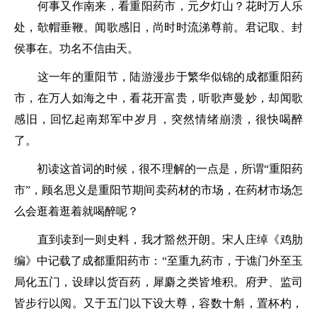
何事又作南来，看重阳药市，元夕灯山？花时万人乐
处，欹帽垂鞭。闻歌感旧，尚时时流涕尊前。君记取、封
侯事在。功名不信由天。
这一年的重阳节，陆游漫步于繁华似锦的成都重阳药
市，在万人如海之中，看花开富贵，听歌声曼妙，却闻歌
感旧，回忆起南郑军中岁月，突然情绪崩溃，很快喝醉
了。
初读这首词的时候，很不理解的一点是，所谓“重阳药
市”，顾名思义是重阳节期间卖药材的市场，在药材市场怎
么会逛着逛着就喝醉呢？
直到读到一则史料，我才豁然开朗。宋人庄绰《鸡肋
编》中记载了成都重阳药市：
“至重九药市，于谯门外至玉
局化五门，设肆以货百药，犀麝之类皆堆积。府尹、监司
皆步行以阅。又于五门以下设大尊，容数十斛，置杯杓，