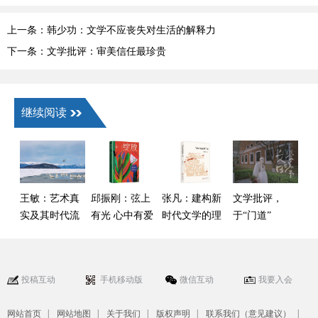
上一条：韩少功：文学不应丧失对生活的解释力
下一条：文学批评：审美信任最珍贵
继续阅读
王敏：艺术真
邱振刚：弦上
张凡：建构新
文学批评，
实及其时代流
有光 心中有爱
时代文学的理
于“门道”
变——以叙事
论话语——读
与“热闹”间何
类作品为核心
傅逸尘《“新红
去何从
的观察
色经典”论》
投稿互动
手机移动版
微信互动
我要入会
|
|
|
|
|
网站首页
网站地图
关于我们
版权声明
联系我们（意见建议）