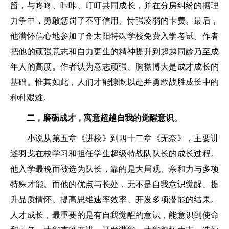
留，与咚咚、咔咔、叮叮共同成长，并在分房纠纷的据理
力争中，勇敢惩罚了不守信用、恃强凌弱的卡费。最后，
他满怀信心地参加了金太阳特殊学校免费入学考试。作者
把他的顽强意志和自力更生的精神提升到超越同龄乃至成
年人的高度。作者认为意志顽强、胸襟博大是成才成长的
基础。惟其如此，人们才能慷慨以赴并勇敢战胜成长中的
种种艰难。
二，磨砺成才，寓意超越自我的觉醒意识。
小说从第五章《进校》到四十二章《无奈》，主要讲
述羽戈在校学习和担任学生超级特战队队长的成长过程。
他入学最晚而被选为队长，靠的是大局观、亲和力与多项
特殊才能。而他的优点与长处，无不是自我意识觉醒、提
升品质情怀、提高思维速率效率、开发多项潜能的结果。
人才成长，最重要的是有自我觉醒的意识，能意识到使命