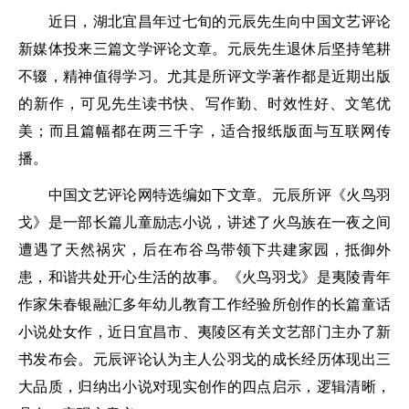
近日，湖北宜昌年过七旬的元辰先生向中国文艺评论
新媒体投来三篇文学评论文章。元辰先生退休后坚持笔耕
不辍，精神值得学习。尤其是所评文学著作都是近期出版
的新作，可见先生读书快、写作勤、时效性好、文笔优
美；而且篇幅都在两三千字，适合报纸版面与互联网传
播。
中国文艺评论网特选编如下文章。元辰所评《火鸟羽
戈》是一部长篇儿童励志小说，讲述了火鸟族在一夜之间
遭遇了天然祸灾，后在布谷鸟带领下共建家园，抵御外
患，和谐共处开心生活的故事。《火鸟羽戈》是夷陵青年
作家朱春银融汇多年幼儿教育工作经验所创作的长篇童话
小说处女作，近日宜昌市、夷陵区有关文艺部门主办了新
书发布会。元辰评论认为主人公羽戈的成长经历体现出三
大品质，归纳出小说对现实创作的四点启示，逻辑清晰，