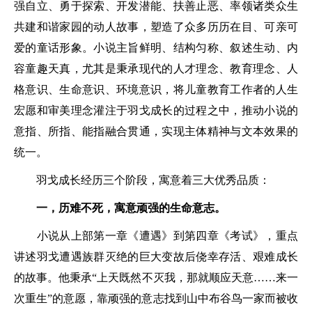
强自立、勇于探索、开发潜能、扶善止恶、率领诸类众生
共建和谐家园的动人故事，塑造了众多历历在目、可亲可
爱的童话形象。小说主旨鲜明、结构匀称、叙述生动、内
容童趣天真，尤其是秉承现代的人才理念、教育理念、人
格意识、生命意识、环境意识，将儿童教育工作者的人生
宏愿和审美理念灌注于羽戈成长的过程之中，推动小说的
意指、所指、能指融合贯通，实现主体精神与文本效果的
统一。
羽戈成长经历三个阶段，寓意着三大优秀品质：
一，历难不死，寓意顽强的生命意志。
小说从上部第一章《遭遇》到第四章《考试》，重点
讲述羽戈遭遇族群灭绝的巨大变故后侥幸存活、艰难成长
的故事。他秉承“上天既然不灭我，那就顺应天意……来一
次重生”的意愿，靠顽强的意志找到山中布谷鸟一家而被收