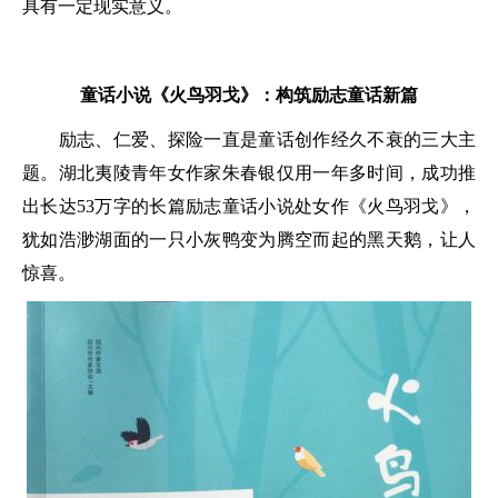
具有一定现实意义。
童话小说《火鸟羽戈》：构筑励志童话新篇
励志、仁爱、探险一直是童话创作经久不衰的三大主
题。湖北夷陵青年女作家朱春银仅用一年多时间，成功推
出长达53万字的长篇励志童话小说处女作《火鸟羽戈》，
犹如浩渺湖面的一只小灰鸭变为腾空而起的黑天鹅，让人
惊喜。