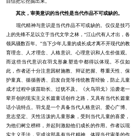
自信把它挖掘出来。
其次，审美意识的当代性是当代作品不可或缺的。
现代精神与意识是当代作品不可或缺的。仅仅是技巧
上的先锋不足以立于当代文学之林，“江山代有人才出，各
领风骚数百年。”当下少年儿童的成长成才离不开现代的教
育理念、人才理念、人格意识、心理意识和人生价值观。
而这些当代意识在羽戈形象塑造中都得以体现。不仅如
此，作者还十分注意因材施教、辩证把握、尊重天性、保
护童真、循循善诱、启发自觉等传统教育经验，防止儿童
成才过程中拔苗助长、过犹不及。《火鸟羽戈》沿袭老一
辈开创的现实主义长篇童话创作之路，又具有当代长篇童
话小说特点。羽戈是一个具备当代人格意识、爱心广博、
意志坚定、天性活泼的儿童形象，受到当代儿童的喜爱，
为他们树立榜样，并起到激励他们成长的作用。作者以现
实主义手法，完成这部具有当代精神、体现当代审美的作