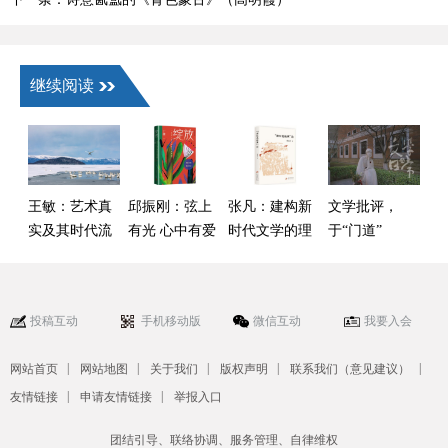
继续阅读
王敏：艺术真
邱振刚：弦上
张凡：建构新
文学批评，
实及其时代流
有光 心中有爱
时代文学的理
于“门道”
变——以叙事
论话语——读
与“热闹”间何
类作品为核心
傅逸尘《“新红
去何从
的观察
色经典”论》
投稿互动
手机移动版
微信互动
我要入会
|
|
|
|
|
网站首页
网站地图
关于我们
版权声明
联系我们（意见建议）
|
|
友情链接
申请友情链接
举报入口
团结引导、联络协调、服务管理、自律维权