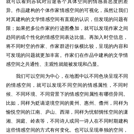
就可以看到苏轼对沿途各个具体空间的情感喜恶度的差
异。作品建构的个体作家情感空间的可视化，虽然让我们
对其建构的文学情感空间有直观的认识，但发现的问题有
限；如果把多位作家的行迹图叠加，就可以发现作家之间
趋同的或个性化的情感空间表达比值。再加入时空信息，
将不同时空的作家、作家群进行纵横比较，呈现的内容和
可发现的问题就更加丰富。作家们在作品中建构的文学情
感空间之共通性、主观性就能被发现和凸显。
我们可以空间为中心，在地图中以不同色块呈现不同
的情感空间，就可以发现不同空间的情感属性，不同时
候、不同环境、不同背景下的情感空间属性有哪些异同。
比如，同样为贬谪逆境空间的黄州、惠州、儋州，同样为
愉悦空间的江南、庐山、西湖，同样为忧郁惆怅空间的潇
湘、洞庭、岭表等，不同诗人或同一诗人在不同时期建构
这些情感空间的方式有何变化。也可以呈现单独的空间，