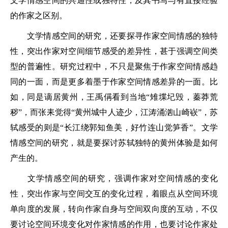
文学情感空间的共通性或独特性，及其书写与有直接经验
的作家之区别。
文学情感空间的研究，还要探寻作家空间情感的独特
性，突出作家对空间细节感受的差异性，甚于强调空间类
型的普遍性。研究过程中，不只是聚焦于作家空间情感趋
同的一面，而是更多着墨于作家空间情感差异的一面。比
如，同是谪居黄州，王禹偁看到当地“雉堞圮毁，蓁莽荒
秽”，而张耒觉得“黄州城中人迹少，江涛涌汹山崎嵚”，苏
轼感受的则是“长江绕郭知鱼美，好竹连山觉笋香”。文学
情感空间的研究，就是要探讨苏轼独特的黄州体验是如何
产生的。
文学情感空间的研究，强调作家对空间情感的变化
性，突出作家与空间交互的变化过程，着眼点从空间环境
单向度的发展，转向作家自身与空间双向度的互动，不仅
要讨论空间环境变化对作家情感的作用，也要讨论作家处