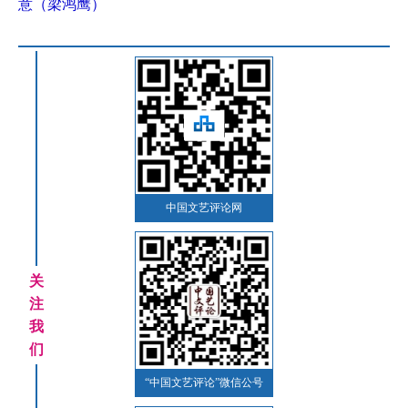
意（梁鸿鹰）
中国文艺评论网
关
注
我
们
“中国文艺评论”微信公号