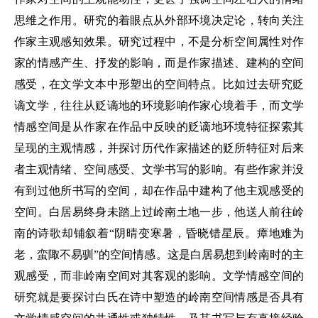
思维之作用。研究的着眼点从外部环境决定论，转向关注
作家主观感知效果。研究过程中，不是分析空间属性对作
家的情感产生、抒发的影响，而是作家描述、建构的空间
感受，在文学文本中形塑出的空间特点。比如过去研究贬
谪文学，往往从贬谪地的环境影响作家心境着手，而文学
情感空间是从作家在作品中反映的贬谪地环境特征探索其
呈现的主观情感，并探讨历代作家描述的贬所特征对后来
者主观情绪、空间感受、文学书写的影响。有些作家并没
有到过他所书写的空间，却在作品中建构了他主观感受的
空间。白居易终身未踏上过岭南土地一步，他送人前往岭
南的诗歌却铺叙着“阴晴变寒暑，昏晓错星辰。瘴地难为
老，蛮陬不易驯”的空间情感。这是白居易想到岭南时的主
观感受，而非岭南空间对其客观的影响。文学情感空间的
研究就是要探讨白氏在诗中塑造的岭南空间情感是否具有