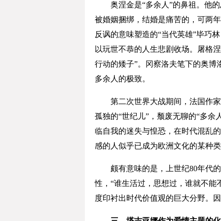
奥涅金是“多余人”的鼻祖。他的
被婚姻捆绑，结婚是痛苦的，可两年
反讽的意味塑造的“当代英雄”毕巧
以玩世不恭的人生悲剧收场。屠格涅
行动的矮子”。冈察洛夫笔下的奥博
多余人的极致。
第二次世界大战期间，法国作家加
孤独的“世纪儿”，颓废无聊的“多
临自我的迷失与惶恐，在时代混乱的
感的人似乎已成为欧洲文化的某种类
颇有意味的是，上世纪80年代的
性，“谁生活过，思想过，谁就不能不
度印衬出时代价值观的巨大分野。因
三、塔吉亚娜作为爱情主题的化