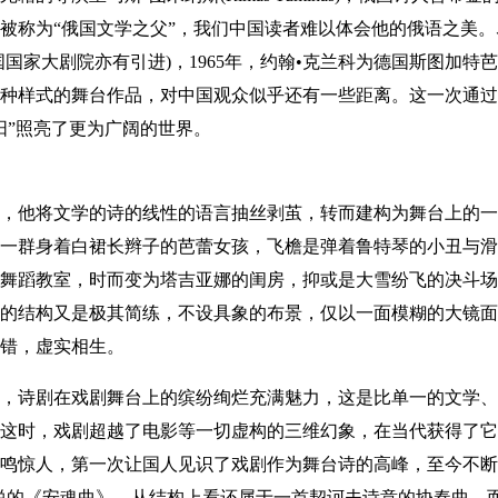
被称为“俄国文学之父”，我们中国读者难以体会他的俄语之美。尽
中国国家大剧院亦有引进)，1965年，约翰•克兰科为德国斯图加
种样式的舞台作品，对中国观众似乎还有一些距离。这一次通过
阳”照亮了更为广阔的世界。
他将文学的诗的线性的语言抽丝剥茧，转而建构为舞台上的一
一群身着白裙长辫子的芭蕾女孩，飞檐是弹着鲁特琴的小丑与滑
舞蹈教室，时而变为塔吉亚娜的闺房，抑或是大雪纷飞的决斗场
的结构又是极其简练，不设具象的布景，仅以一面模糊的大镜面
错，虚实相生。
诗剧在戏剧舞台上的缤纷绚烂充满魅力，这是比单一的文学、
这时，戏剧超越了电影等一切虚构的三维幻象，在当代获得了它难
鸣惊人，第一次让国人见识了戏剧作为舞台诗的高峰，至今不断
说的《安魂曲》，从结构上看还属于一首契诃夫诗意的协奏曲，