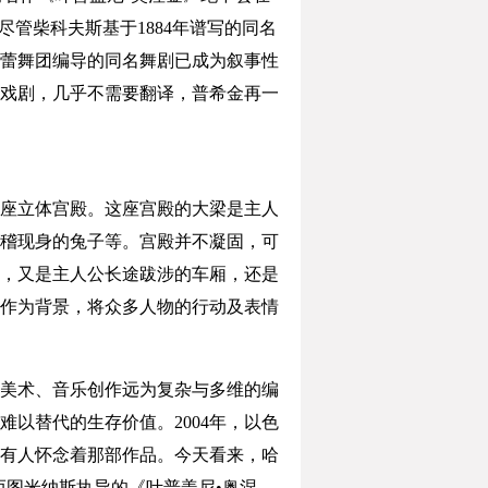
管柴科夫斯基于1884年谱写的同名
特芭蕾舞团编导的同名舞剧已成为叙事性
戏剧，几乎不需要翻译，普希金再一
座立体宫殿。这座宫殿的大梁是主人
稽现身的兔子等。宫殿并不凝固，可
，又是主人公长途跋涉的车厢，还是
作为背景，将众多人物的行动及表情
美术、音乐创作远为复杂与多维的编
以替代的生存价值。2004年，以色
有人怀念着那部作品。今天看来，哈
而图米纳斯执导的《叶普盖尼•奥涅