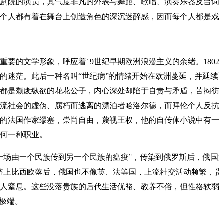
剧院的演员，其气度非凡的外表与舞蹈、歌唱、演奏乐器及台词
每个人都有着在舞台上创造角色的深沉迷醉感，因而每个人都是戏
的文学形象，呼应着19世纪早期欧洲浪漫主义的余绪。180
的迷茫。此后一种名叫“世纪病”的情绪开始在欧洲蔓延，并延续
都是颓废纵欲的花花公子，内心深处却陷于自责与矛盾，苦闷彷
流社会的虚伪、腐朽而逃离的漂泊者哈洛尔德，而拜伦个人反抗
的法国作家缪塞，崇尚自由，蔑视王权，他的自传体小说中有一
何一种职业。
场由一个民族传到另一个民族的瘟疫”，传染到俄罗斯后，俄国
济上比西欧落后，俄国也不像英、法等国，上流社交活动频繁，
人窒息。这些没落贵族的后代生活优裕、教养不俗，但性格软弱
为极端。