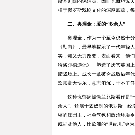
斯基剧院的保洁员。因而瓦赫坦戈夫
植于俄罗斯戏剧文化的深厚底蕴，
二、奥涅金：爱的“多余人”
奥涅金，作为一个至今仍然十分重要
《勒内》，最早地揭示了一代年轻人
实，却又无力改变，表面看来，他们
哈洛尔德游记》，塑造了厌恶英国上
腊战场上。成长于拿破仑战败后年代
欢却毫无快乐，意志消沉，干不了任
这种忧郁病被勃兰兑斯看作是“一
余人”。还属于农奴制的俄罗斯，经
寝的庄园里，社会气氛和政治环境令
或祸及他人，比欧洲的“世纪儿”更