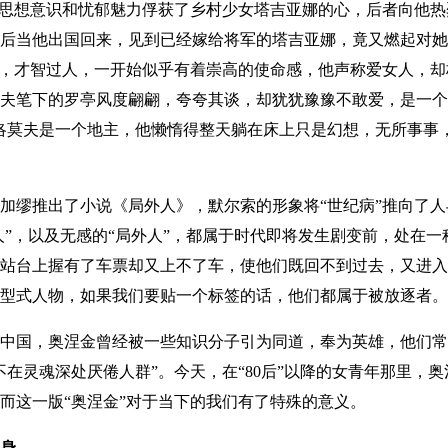
思想意识和忧郁魅力俘获了乡村少女塔吉亚娜的心，后者向他热
后当他出国回来，见到已经嫁给将军的塔吉亚娜，竟又燃起对她
林，才智过人，一开始似乎有着崇高的使命感，他声称爱女人，
夫笔下的罗亭风度翩翩，夸夸其谈，却犹犹豫豫不敢爱，是一个
洛莫夫是一个地主，他懒惰得整天躺在床上只是幻想，无所事事
缪推出了小说《局外人》，默尔索的形象将“世纪病”推向了人
余人”，以及无感的“局外人”，都属于时代即将发生剧变前，处在
站台上握有了车票却又上不了车，使他们既回不到过去，又进入
型式人物，如果我们要贴一个标签的话，他们都属于被放逐者。
中国，奥涅金曾经被一些知识分子引为同道，奉为英雄，他们常
在灵魂深处厌倦人群”。今天，在“80后”以降的女青年那里，奥
而这一版“奥涅金”对于当下的我们有了特殊的意义。
身