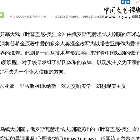
节的开幕大戏《叶普盖尼•奥涅金》由俄罗斯瓦赫坦戈夫剧院的艺术
演将普希金原著中爱的多余人奥涅金改写为以塔吉亚娜作为爱情
界的滋养。此剧是一面从技术与形式层面来审看中国戏剧的镜子
真”)所唤醒。对于较早承继了斯氏体系的衣钵、以现实主义为正宗
义”不失为一个令人信服的方向。
塔吉亚娜 里马斯•图米纳斯 戏剧交响美学 幻想现实主义
江的乌镇大剧院，俄罗斯瓦赫坦戈夫剧院演出的《叶普盖尼•奥涅
的导演里马斯•图米纳斯(Rimas Tuminas)，俄国诗人普希