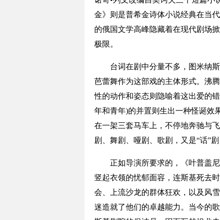
金》则是普希金诗体小说经典在当代复
的俄国文学高峰隐藏着在现代剧场掀
极限。
台词在剧中分量不多，图米纳斯从
芭蕾舞作为这部戏的主体形式。沸腾
性的动作和姿态则隐喻着这出爱的错
年和青年)的并置则生出一种怪诞效
在一架三套马车上，不停地奔驰与飞
剧、舞剧、哑剧、歌剧，又是“话”
正如导演所要求的，《叶普盖尼•
竖起衣领的忧郁面容，连斯基死去时
会、上流沙龙的群体狂欢，以及风雪
迷造就了他们的卓越能力。当今的歌