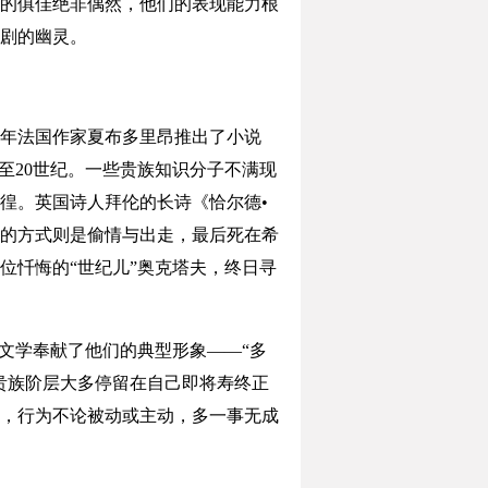
的俱佳绝非偶然，他们的表现能力根
剧的幽灵。
2年法国作家夏布多里昂推出了小说
至20世纪。一些贵族知识分子不满现
徨。英国诗人拜伦的长诗《恰尔德•
的方式则是偷情与出走，最后死在希
位忏悔的“世纪儿”奥克塔夫，终日寻
文学奉献了他们的典型形象——“多
贵族阶层大多停留在自己即将寿终正
，行为不论被动或主动，多一事无成