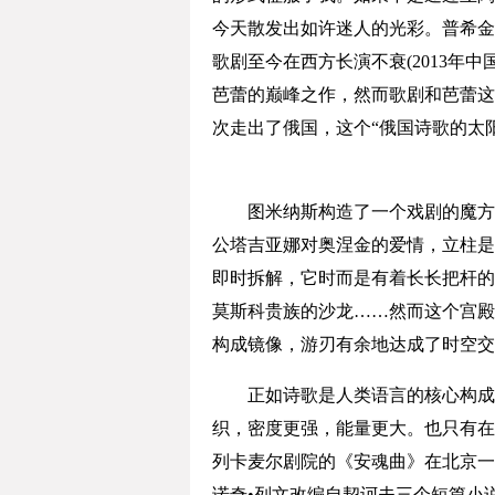
今天散发出如许迷人的光彩。普希金
歌剧至今在西方长演不衰(2013年
芭蕾的巅峰之作，然而歌剧和芭蕾这
次走出了俄国，这个“俄国诗歌的太
图米纳斯构造了一个戏剧的魔方，
公塔吉亚娜对奥涅金的爱情，立柱是
即时拆解，它时而是有着长长把杆的
莫斯科贵族的沙龙……然而这个宫殿
构成镜像，游刃有余地达成了时空交
正如诗歌是人类语言的核心构成，
织，密度更强，能量更大。也只有在
列卡麦尔剧院的《安魂曲》在北京一
诺奇•列文改编自契诃夫三个短篇小