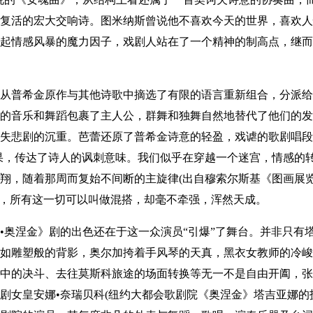
活的宏大交响诗。图米纳斯曾说他不喜欢今天的世界，喜欢人性闪
起情感风暴的魔力因子，戏剧人站在了一个精神的制高点，继而
普希金原作与其他诗歌中摘选了有限的语言重新组合，分派给
的音乐和舞蹈包裹了主人公，群舞和独舞自然地替代了他们的发
失悲剧的沉重。芭蕾还原了普希金诗意的轻盈，戏谑的歌剧唱段
果，传达了诗人的讽刺意味。我们似乎在穿越一个迷宫，情感的转
翔，随着那周而复始不间断的主旋律(出自穆索尔斯基《图画展览
剧，所有这一切可以叫做混搭，却毫不牵强，浑然天成。
奥涅金》剧的出色还在于这一众演员“引爆”了舞台。并非只有
如雕塑般的背影，奥尔加挎着手风琴的天真，黑衣女教师的冷峻
中的决斗、去往莫斯科旅途的场面转换等无一不是自由开阖，张
剧女皇安娜•奈瑞贝科(纽约大都会歌剧院《奥涅金》塔吉亚娜的