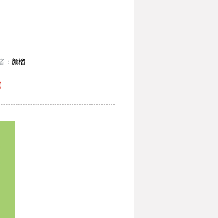
者：
颜榴