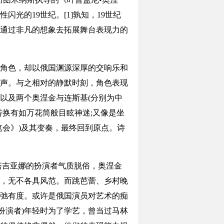
光的19世纪。[1]孰知，19世纪
通过非凡的想象去拓展舞台表现力的
角色，却以俄国渊源深厚的交响乐和
声。与之相对的静默时刻，角色表现
以及两个奥涅金与连斯基(分别为中
换有如万花筒般目眩神迷;又像是坐
会》)及其变奏，最终回到原点。诗
塔吉亚娜的扮演者气质脱俗，奥涅金
，无不各具风范。而跳芭蕾、乡村晚
弛有度。或许是俄国演员对艺术的痴
扮演者)年轻时为了学艺，曾当过马林