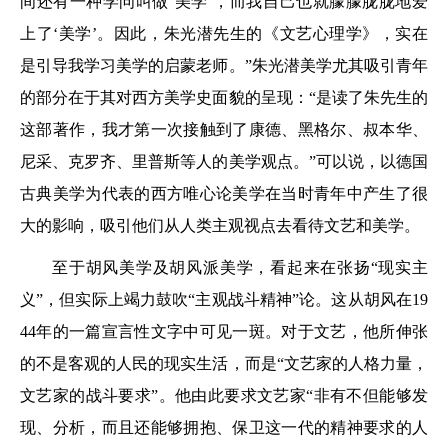
间还有一种学问叫做‘美学’，而我自己也就朦朦胧胧地爱
上了‘美学’。因此，朱光潜先生的《文艺心理学》，实在
是引导我学习美学的启蒙老师。”朱光潜美学尤其吸引青年
的部分在于其对西方美学史面貌的呈现：“是读了朱先生的
这部著作，我才第一次接触到了康德、黑格尔、叔本华、
尼采、克罗齐、里普斯等人的美学观点。”可以说，以德国
古典美学为代表的西方唯心论美学在当时青年中产生了很
大的影响，吸引他们从人类主观视点去看待文艺和美学。
至于胡风美学及胡风派美学，看起来在张扬“现实主
义”，但实际上竭力鼓吹“主观战斗精神”论。这从胡风在19
44年的一篇宣言性文字中可见一斑。对于文艺，他所伸张
的不是客观的人民的现实生活，而是“文艺家的人格力量，
文艺家的战斗要求”。他由此要求文艺家“非有不但能够发
现、分析，而且还能够拥抱、保卫这一代的精神要求的人