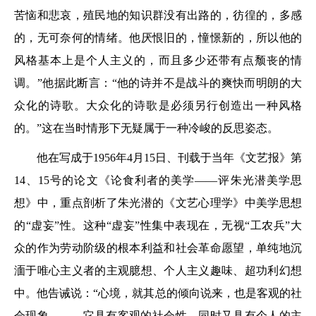
苦恼和悲哀，殖民地的知识群没有出路的，彷徨的，多感
的，无可奈何的情绪。他厌恨旧的，憧憬新的，所以他的
风格基本上是个人主义的，而且多少还带有点颓丧的情
调。”他据此断言：“他的诗并不是战斗的爽快而明朗的大
众化的诗歌。大众化的诗歌是必须另行创造出一种风格
的。”这在当时情形下无疑属于一种冷峻的反思姿态。
他在写成于1956年4月15日、刊载于当年《文艺报》第
14、15号的论文《论食利者的美学——评朱光潜美学思
想》中，重点剖析了朱光潜的《文艺心理学》中美学思想
的“虚妄”性。这种“虚妄”性集中表现在，无视“工农兵”大
众的作为劳动阶级的根本利益和社会革命愿望，单纯地沉
湎于唯心主义者的主观臆想、个人主义趣味、超功利幻想
中。他告诫说：“心境，就其总的倾向说来，也是客观的社
会现象。……它具有客观的社会性，同时又具有个人的主