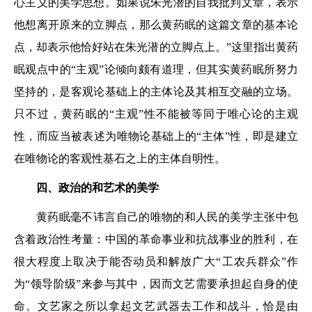
心主义的美学思想。如果说朱光潜的自我批判文章，表示
他想离开原来的立脚点，那么黄药眠的这篇文章的基本论
点，却表示他恰好站在朱光潜的立脚点上。”这里指出黄药
眠观点中的“主观”论倾向颇有道理，但其实黄药眠所努力
坚持的，是客观论基础上的主体论及其相互交融的立场。
只不过，黄药眠的“主观”性不能被等同于唯心论的主观
性，而应当被表述为唯物论基础上的“主体”性，即是建立
在唯物论的客观性基石之上的主体自明性。
四、政治的和艺术的美学
黄药眠毫不讳言自己的唯物的和人民的美学主张中包
含着政治性考量：中国的革命事业和抗战事业的胜利，在
很大程度上取决于能否动员和解放广大“工农兵群众”作
为“领导阶级”来参与其中，因而文艺需要承担起自身的使
命。文艺家之所以拿起文艺武器去工作和战斗，恰是由