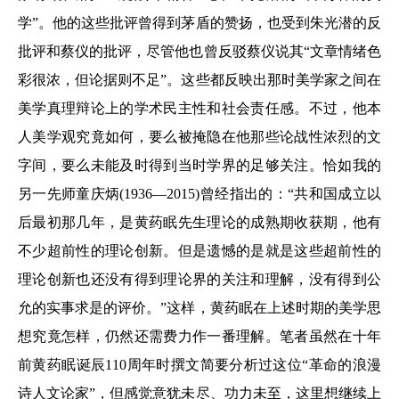
学”。他的这些批评曾得到茅盾的赞扬，也受到朱光潜的反
批评和蔡仪的批评，尽管他也曾反驳蔡仪说其“文章情绪色
彩很浓，但论据则不足”。这些都反映出那时美学家之间在
美学真理辩论上的学术民主性和社会责任感。不过，他本
人美学观究竟如何，要么被掩隐在他那些论战性浓烈的文
字间，要么未能及时得到当时学界的足够关注。恰如我的
另一先师童庆炳(1936—2015)曾经指出的：“共和国成立以
后最初那几年，是黄药眠先生理论的成熟期收获期，他有
不少超前性的理论创新。但是遗憾的是就是这些超前性的
理论创新也还没有得到理论界的关注和理解，没有得到公
允的实事求是的评价。”这样，黄药眠在上述时期的美学思
想究竟怎样，仍然还需费力作一番理解。笔者虽然在十年
前黄药眠诞辰110周年时撰文简要分析过这位“革命的浪漫
诗人文论家”，但感觉意犹未尽、功力未至，这里想继续上