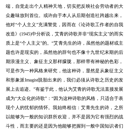
端，自觉走出个人精神天地，切实把反映社会劳动者的大
众趣味放到首位。或许由于本人从后期创造社跨越出来，
他对“个人主义”充满警觉，因而在《论诗歌工作者的自我
改造》(1945)中分析说，艾青的诗歌并非“现实主义”的而实
质上是“个人主义”的。“艾青先生的诗，虽然他的题材或主
题也许是现实的，虽然他的辞句也不像十九世纪末期的后
期浪漫主义、象征主义那样朦胧，那样带有神秘的色彩，
可是作为一种风格来研究，他这种诗，显然是从象征主义
和形象派Imagist脱胎出来的，我们必须从诗歌之历史的发
展上去追迹。”有鉴于此，他认为艾青的诗歌无法直接发展
成为“大众化的诗歌”：“因为这种诗歌的风格，只适合于表
现个人的忧郁的情怀。我始终相信：艾青先生的诗，之所
以能够为一般的知识群所欢迎，并不是因为它有强烈的战
斗性，而主要的还是因为他能够把握到一般中国知识者们