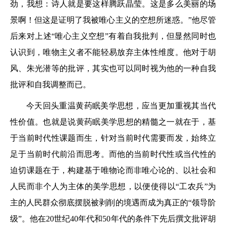
劲，我想：诗人就是要这样腾跃晶莹。这是多么美丽的场
景啊！但这是证明了我被唯心主义的空想所迷惑。”他尽管
后来对上述“唯心主义空想”有着自我批判，但显然同时也
认识到，唯物主义者不能轻易放弃主体性维度。他对于胡
风、朱光潜等的批评，其实也可以同时视为他的一种自我
批评和自我调整而已。
今天回头重温黄药眠美学思想，应当更加重视其当代
性价值。也就是说黄药眠美学思想的精髓之一就在于，基
于当前时代性课题而生，针对当前时代需要而发，始终立
足于当前时代前沿而思考。而他的当前时代性或当代性的
迫切课题在于，构建基于唯物论而非唯心论的、以社会和
人民而非个人为主体的美学思想，以便使得以“工农兵”为
主的人民群众彻底摆脱被剥削的境遇而成为真正的“领导阶
级”。他在20世纪40年代和50年代的条件下先后撰文批评胡