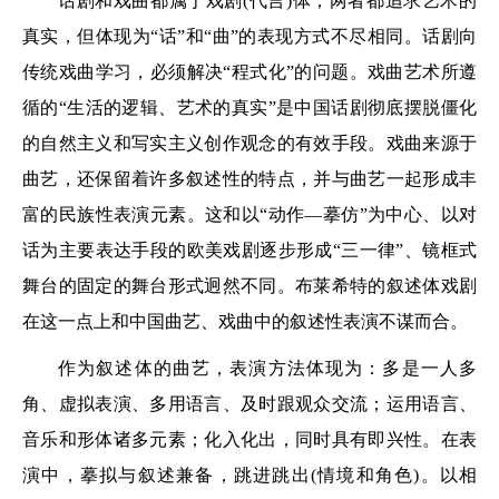
话剧和戏曲都属于戏剧(代言)体，两者都追求艺术的
真实，但体现为“话”和“曲”的表现方式不尽相同。话剧向
传统戏曲学习，必须解决“程式化”的问题。戏曲艺术所遵
循的“生活的逻辑、艺术的真实”是中国话剧彻底摆脱僵化
的自然主义和写实主义创作观念的有效手段。戏曲来源于
曲艺，还保留着许多叙述性的特点，并与曲艺一起形成丰
富的民族性表演元素。这和以“动作—摹仿”为中心、以对
话为主要表达手段的欧美戏剧逐步形成“三一律”、镜框式
舞台的固定的舞台形式迥然不同。布莱希特的叙述体戏剧
在这一点上和中国曲艺、戏曲中的叙述性表演不谋而合。
作为叙述体的曲艺，表演方法体现为：多是一人多
角、虚拟表演、多用语言、及时跟观众交流；运用语言、
音乐和形体诸多元素；化入化出，同时具有即兴性。在表
演中，摹拟与叙述兼备，跳进跳出(情境和角色)。以相