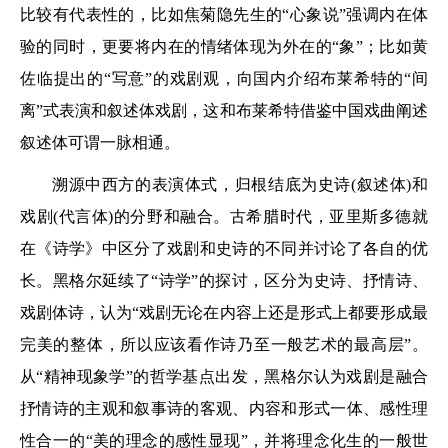
比较有代表性的，比如焦菊隐先生的“心象说”强调内在体
验的同时，更要将内在的情绪体现为外在的“象”；比如黄
佐临提出的“写意”的戏剧观，向国内介绍布莱希特的“间
离”式表演和叙述体戏剧，这和布莱希特借鉴中国戏曲阐述
叙述体可谓一脉相通。
溯源中西方的表演体式，归根结底为史诗(叙述体)和
戏剧(代言体)的分野和融合。古希腊时代，亚里斯多德就
在《诗学》中区分了戏剧和史诗的不同并讨论了各自的优
长。黑格尔延续了“诗学”的探讨，区分为史诗、抒情诗、
戏剧体诗，认为“戏剧无论在内容上还是形式上都要形成最
完美的整体，所以应该看作诗乃至一般艺术的最高层”。
从“精神现象学”的哲学基点出发，黑格尔认为戏剧是融合
抒情诗的主观和叙事诗的客观、内容和形式一体、感性理
性合一的“美的理念的感性显现”，并将理念化生的一般世