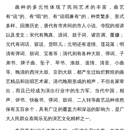
曲种的多元性体现了民间艺术的丰富，曲艺
有“说”的、有“唱”的、有“说唱兼有”的，种类繁多、形式
多样。回溯历史，唐代有市井间的市人小说、寺院的俗讲
以及变文；宋代有陶真、涯词、鼓子词、诸宫调、覆赚；
元代有词话、驭说、货郎儿；元明还有道情、莲花落；明
清有弹词、鼓词、宝卷等；清代则有各种大鼓、弹词、子
弟书、牌子曲、坠子、琴书、渔鼓、道情、清音、小曲
等。晚清的西河大鼓、京韵大鼓，都产生过灿烂辉煌的曲
艺精品和说唱艺术家。清代晚期形成的相声，不但名家辈
出，而且已经成为演出行业中的生力军。当代中国，相
声、评书、快板书、弹词、鼓词、二人转等曲艺品种依然
保有五百余个，具有广泛的覆盖力和深远的影响力，是广
大人民群众喜闻乐见的演艺文化精粹之一。