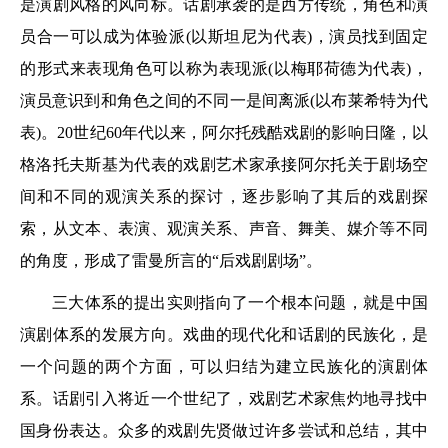
是演剧风格的风向标。话剧承袭的是西方传统，角色和演
员合一可以成为体验派(以斯坦尼为代表)，演员找到固定
的形式来表现角色可以称为表现派(以梅耶荷德为代表)，
演员意识到和角色之间的不同一是间离派(以布莱希特为代
表)。20世纪60年代以来，阿尔托残酷戏剧的影响日隆，以
格洛托夫斯基为代表的戏剧艺术家承接阿尔托关于剧场空
间和不同的观演关系的探讨，逐步影响了其后的戏剧探
索，从文本、表演、观演关系、声音、舞美、媒介等不同
的角度，形成了雷曼所言的“后戏剧剧场”。
三大体系的提出实则指向了一个根本问题，就是中国
演剧体系的发展方向。戏曲的现代化和话剧的民族化，是
一个问题的两个方面，可以归结为建立民族化的演剧体
系。话剧引入将近一个世纪了，戏剧艺术家焦灼地寻找中
国身份表达。众多的戏剧先贤做过许多尝试和总结，其中