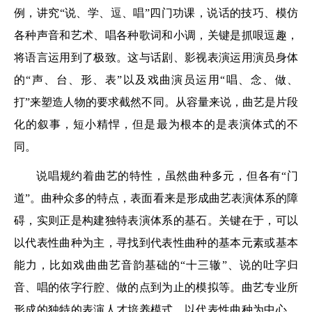
例，讲究“说、学、逗、唱”四门功课，说话的技巧、模仿
各种声音和艺术、唱各种歌词和小调，关键是抓哏逗趣，
将语言运用到了极致。这与话剧、影视表演运用演员身体
的“声、台、形、表”以及戏曲演员运用“唱、念、做、
打”来塑造人物的要求截然不同。从容量来说，曲艺是片段
化的叙事，短小精悍，但是最为根本的是表演体式的不
同。
说唱规约着曲艺的特性，虽然曲种多元，但各有“门
道”。曲种众多的特点，表面看来是形成曲艺表演体系的障
碍，实则正是构建独特表演体系的基石。关键在于，可以
以代表性曲种为主，寻找到代表性曲种的基本元素或基本
能力，比如戏曲曲艺音韵基础的“十三辙”、说的吐字归
音、唱的依字行腔、做的点到为止的模拟等。曲艺专业所
形成的独特的表演人才培养模式，以代表性曲种为中心，