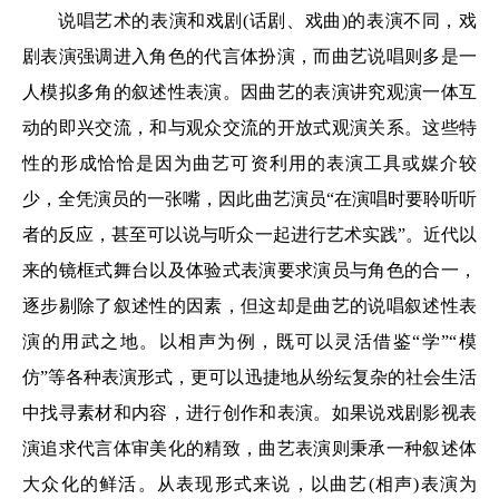
说唱艺术的表演和戏剧(话剧、戏曲)的表演不同，戏
剧表演强调进入角色的代言体扮演，而曲艺说唱则多是一
人模拟多角的叙述性表演。因曲艺的表演讲究观演一体互
动的即兴交流，和与观众交流的开放式观演关系。这些特
性的形成恰恰是因为曲艺可资利用的表演工具或媒介较
少，全凭演员的一张嘴，因此曲艺演员“在演唱时要聆听听
者的反应，甚至可以说与听众一起进行艺术实践”。近代以
来的镜框式舞台以及体验式表演要求演员与角色的合一，
逐步剔除了叙述性的因素，但这却是曲艺的说唱叙述性表
演的用武之地。以相声为例，既可以灵活借鉴“学”“模
仿”等各种表演形式，更可以迅捷地从纷纭复杂的社会生活
中找寻素材和内容，进行创作和表演。如果说戏剧影视表
演追求代言体审美化的精致，曲艺表演则秉承一种叙述体
大众化的鲜活。从表现形式来说，以曲艺(相声)表演为