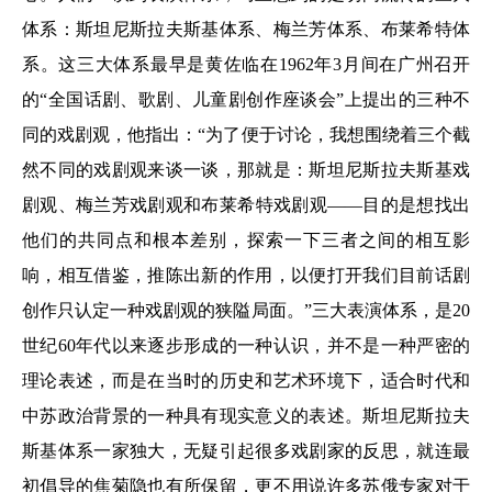
体系：斯坦尼斯拉夫斯基体系、梅兰芳体系、布莱希特体
系。这三大体系最早是黄佐临在1962年3月间在广州召开
的“全国话剧、歌剧、儿童剧创作座谈会”上提出的三种不
同的戏剧观，他指出：“为了便于讨论，我想围绕着三个截
然不同的戏剧观来谈一谈，那就是：斯坦尼斯拉夫斯基戏
剧观、梅兰芳戏剧观和布莱希特戏剧观——目的是想找出
他们的共同点和根本差别，探索一下三者之间的相互影
响，相互借鉴，推陈出新的作用，以便打开我们目前话剧
创作只认定一种戏剧观的狭隘局面。”三大表演体系，是20
世纪60年代以来逐步形成的一种认识，并不是一种严密的
理论表述，而是在当时的历史和艺术环境下，适合时代和
中苏政治背景的一种具有现实意义的表述。斯坦尼斯拉夫
斯基体系一家独大，无疑引起很多戏剧家的反思，就连最
初倡导的焦菊隐也有所保留，更不用说许多苏俄专家对于