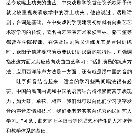
鉴专攻嘴上功夫的曲艺。中央戏剧学院首任院长欧阳予倩
就比较重视表演教学中的嘴上功夫，他曾说过，话剧话
剧，台词是基础。在中央戏剧学院建院初始就有向曲艺艺
术家学习的传统，著名曲艺表演艺术家侯宝林、骆玉笙等
都曾在学院授课。在谈及话剧演员训练尤其是台词训练
时，欧阳予倩就要求演员要认识到汉语的独特性，并强调
指出这方面尤其应该向戏曲曲艺学习：“话剧演员的练声方
法，应用西洋练声方法是一方面，还有就是跟中国的音韵
——吐字归音结合起来，适当的学习些民间唱法很有必
要。中国的民间曲调和中国的语言结合得很紧而富于表现
力，如大鼓、单弦、相声，我们就可以向他们学习咬字发
音的声音表情和技术，我们要老老实实向优秀的民间艺人
学习。”可见，曲艺的吐字归音等说唱艺术特性是人才培养
和教学体系的基础。