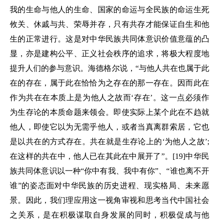
我的生命与他人的生命、国家的命运与全民族的命运生死
攸关、休戚与共、荣辱并存，只有共存才能保证自生和他
生的正常进行。这是对中华民族共同体意识价值意蕴的凸
显，亦是建构公平、正义社会秩序的追求，将极大程度地
提升人们的参与意识。海德格尔说，“与他人共在也属于此
在的存在，属于此在恰恰为之存在的那一存在。因而此在
作为共在在本质上是为他人之故而‘存在’。这一点必须作
为生存论的本质命题来领会。即使实际上某个此在不趋就
他人，即使它以为无需乎他人，或者当真离群索居，它也
是以共在的方式存在。共在就是生存论上的‘为他人之故’;
在这样的共在中，他人已在其此在中展开了”。[19]中华民
族共同体意识以一种“你中有我、我中有你”、“谁也离不开
谁”的姿态面对中华民族的历史进程、现实格局、未来愿
景。因此，我们理应用这一视角审视和思考当代中国社会
之关系，是在积极谋取自身发展的同时，积极促成与他