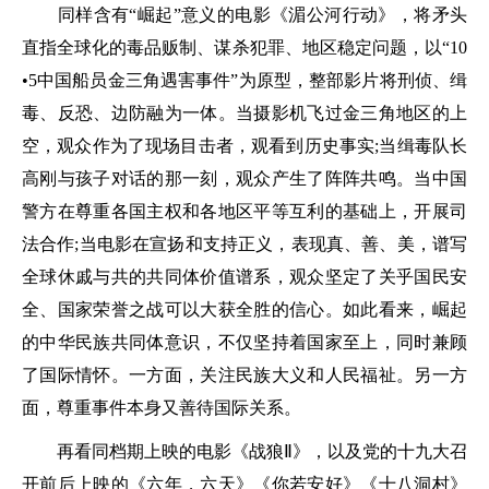
同样含有“崛起”意义的电影《湄公河行动》，将矛头
直指全球化的毒品贩制、谋杀犯罪、地区稳定问题，以“10
•5中国船员金三角遇害事件”为原型，整部影片将刑侦、缉
毒、反恐、边防融为一体。当摄影机飞过金三角地区的上
空，观众作为了现场目击者，观看到历史事实;当缉毒队长
高刚与孩子对话的那一刻，观众产生了阵阵共鸣。当中国
警方在尊重各国主权和各地区平等互利的基础上，开展司
法合作;当电影在宣扬和支持正义，表现真、善、美，谱写
全球休戚与共的共同体价值谱系，观众坚定了关乎国民安
全、国家荣誉之战可以大获全胜的信心。如此看来，崛起
的中华民族共同体意识，不仅坚持着国家至上，同时兼顾
了国际情怀。一方面，关注民族大义和人民福祉。另一方
面，尊重事件本身又善待国际关系。
再看同档期上映的电影《战狼Ⅱ》，以及党的十九大召
开前后上映的《六年，六天》《你若安好》《十八洞村》