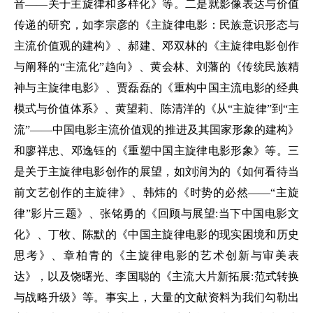
音——关于主旋律和多样化》等。二是就影像表达与价值
传递的研究，如李宗彦的《主旋律电影：民族意识形态与
主流价值观的建构》、郝建、邓双林的《主旋律电影创作
与阐释的“主流化”趋向》、黄会林、刘藩的《传统民族精
神与主旋律电影》、贾磊磊的《重构中国主流电影的经典
模式与价值体系》、黄望莉、陈清洋的《从“主旋律”到“主
流”——中国电影主流价值观的推进及其国家形象的建构》
和廖祥忠、邓逸钰的《重塑中国主旋律电影形象》等。三
是关于主旋律电影创作的展望，如刘润为的《如何看待当
前文艺创作的主旋律》、韩炜的《时势的必然——“主旋
律”影片三题》、张铭勇的《回顾与展望:当下中国电影文
化》、丁牧、陈默的《中国主旋律电影的现实困境和历史
思考》、章柏青的《主旋律电影的艺术创新与审美表
达》，以及饶曙光、李国聪的《主流大片新拓展:范式转换
与战略升级》等。事实上，大量的文献资料为我们勾勒出