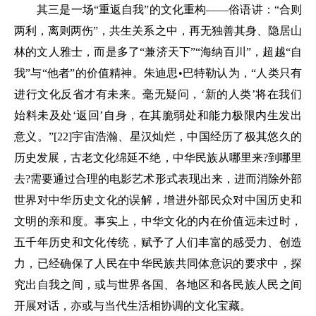
其三是一场“重返自我”的文化重构——俗语讲：“合则
两利，离则两伤”，共生关系之中，再无独善其身、隐居山
林的文人雅士，而是多了“兼济天下”“海纳百川”，超越“自
我”与“他者”的价值精神。朱迪思•巴特勒认为，“人类只有
进行文化反省才有未来。毫无疑问，‘新的人类’将在我们
始料未及处‘返回’自身，在其脆弱处和能力极限内生发出
意义。”[22]宇宙浩瀚、星汉灿烂，中国经历了极其悠久的
历史发展，古老文化绵延不绝，中华民族从哪里来?到哪里
去?需要通过合理的电影艺术形式表现出来，进而消除外部
世界对中华历史文化的误解，增进外部民众对中国历史和
文明的亲和度。事实上，中华文化的内在价值远未过时，
五千年历史和文化传统，赋予了人们丰富的感受力、创造
力，已经确保了人民在中华民族共同体意识的要求中，探
究出自我之间，或与世界各国、各地区和各民族人民之间
开展对话，亦或与当代生活相协调的文化宝藏。