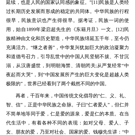
延续，也是人民的国家认同感的象征。”[11]民族是人类经
过长期历史发展而形成的稳定的共同体。中华民族的行程
很早，民族意识也产生得很早。据考证，民族一词的使
用，始自1899年梁启超先生的《东籍月旦》一文。[12]民
族精神由文化和历史塑造，中华民族绵延五千年，至今仍
充满活力。“继之者善”，中华复兴犹如巨大的政治凝聚力
和道德号召力，引导乱世中的中国人民坚韧不拔、不甘沉
溺，从汉唐盛世，到明朝海禁、清朝闭关;从严复经常“中
夜起而大哭”，到“中国发展所产生的巨大变化是超越人类
极限的”，世界已经看到了两个截然不同的中国。
再者，千百年来，中国传统文化倡导的“仁、义、礼、
智、信”，正是中华民族之命脉。子曰“仁者爱人”，但仁并
不简单地等同于爱，仁是爱的源泉，爱是仁的本质。在当
代生活中，有着各种不同的表现：如对父母、爱人、子
女、朋友的爱，乃至对社会、国家的爱。钱穆先生讲：“中