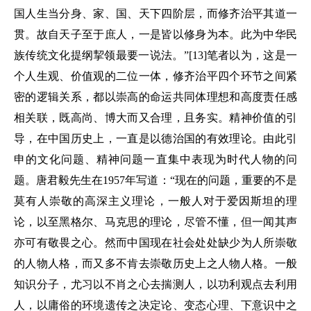
国人生当分身、家、国、天下四阶层，而修齐治平其道一
贯。故自天子至于庶人，一是皆以修身为本。此为中华民
族传统文化提纲挈领最要一说法。”[13]笔者以为，这是一
个人生观、价值观的二位一体，修齐治平四个环节之间紧
密的逻辑关系，都以崇高的命运共同体理想和高度责任感
相关联，既高尚、博大而又合理，且务实。精神价值的引
导，在中国历史上，一直是以德治国的有效理论。由此引
申的文化问题、精神问题一直集中表现为时代人物的问
题。唐君毅先生在1957年写道：“现在的问题，重要的不是
莫有人崇敬的高深主义理论，一般人对于爱因斯坦的理
论，以至黑格尔、马克思的理论，尽管不懂，但一闻其声
亦可有敬畏之心。然而中国现在社会处处缺少为人所崇敬
的人物人格，而又多不肯去崇敬历史上之人物人格。一般
知识分子，尤习以不肖之心去揣测人，以功利观点去利用
人，以庸俗的环境遗传之决定论、变态心理、下意识中之