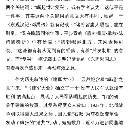
两个关键词：“崛起”和“复兴”。或有学者认为，这似乎是
一件事。其实这两个关键词的意义大有不同，崛起，于
《东观汉记•邓禹传》就有记载：“诸将皆庸人崛起，志在
财帛。”又在晚清同治年间，平步青的《霞外攟屑•掌故•陈
侍御奏折》中有所言：“我朝崛起北方，其风素称刚
劲。”这些都有着从无到有的经验，有着“后发制胜”的意
义。而“复兴”，据记载出自明冯梦龙的《东周列国志》，
有着再次兴盛起来，再创辉煌之意。
作为历史叙述的《建军大业》，显然饱含着“崛起”之
意而来。“《建军大业》确立了一个‘没有人民军队就没有
胜利’的高起点，展现了人民军队崛起的历史。”[7]的确，
关于建军的故事，其复杂程度众人皆知：1927年，北伐战
争刚取得重大成果之际，国民党“右派”为夺权叛变革命，
发动了疯狂的“清共”行动，短短数月，近31万进步同胞遭