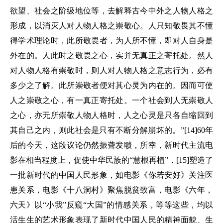
欲望、社会之阶级地位等，去解释古今中外之人物人格之
形成，以消灭人对人物人格之崇敬心。人只知敬畏其不懂
得学术理论时，此所敬畏者，为人所不懂，即对人自身是
外在的。人此时之敬畏之心，实并无真正之寄托处。然人
对人物人格有崇敬时，则人对人物人格之意志行为，必有
多少之了解。此所崇敬者便对其心灵为内在的。因而可使
人之崇敬之心，有一真正寄托处。一个社会到人无崇敬人
之心，亦无所崇敬人物人格时，人之心灵是只各自缩回到
其自己之内，则此社会是只有不断分解崩坏的。”[14]60年
后的今天，这段议论仍然振聋发聩，所幸，新时代主流电
影在相当程度上，促使中华民族的“慧根再植”，[15]塑造了
一批新时代的中国人民形象，如电影《你若安好》关注医
患关系，电影《十八洞村》聚焦脱贫致富，电影《六年，
六天》以“小我”反窥“大国”的情感关系，等等这些，均以
活生生的艺术形象表现了新时代中国人民的精神面貌、生