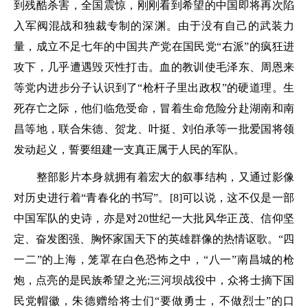
到残酷杀害，全国震惊，刚刚看到希望的中国即将再次陷
入军阀混战和独裁专制的深渊。由于没有自己的武装力
量，成立不足七年的中国共产党在国民党“右派”的疯狂进
攻下，几乎遭遇毁灭性打击。血的教训使毛泽东、周恩来
等党内进步分子认识到了“枪杆子里出政权”的硬道理。生
死存亡之际，他们临危受命，冒着生命危险分赴湖南和南
昌等地，联合朱德、贺龙、叶挺、刘伯承等一批爱国将领
发动起义，誓要组建一支真正属于人民的军队。
整部影片本身就拥有着宏大的叙事结构，又通过影像
对历史进行着“青春化的书写”。[8]可以说，这不仅是一部
中国军队的史诗，亦是对20世纪一大批风华正茂、信仰坚
定、奋发图强、胸怀家国天下的英雄群像的热情讴歌。“四
一二”的上海，笼罩在白色恐怖之中，“八一”南昌城的枪
炮，点亮的是民族希望之光;三河坝战役中，众将士摘下国
民党帽徽，朱德赠给将士们“要做勇士，不做烈士”的口