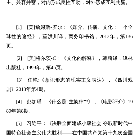
主、兼容并蓄，对内形成良性互动，对外形成互利共赢。
[1] [美]詹姆斯•罗尔：《媒介、传播、文化：一个全
球性的途经》，董洪川译，商务印书馆，2012年，第136
页。
[2] [美]格尔茨•C：《文化的解释》，韩莉译，译林
出版社，1999年，第45页。
[3] 任艳:《意识形态的现实主义表达》，《四川戏
剧》2013年第4期。
[4] 彭加瑾：《什么是“主旋律”?》，《电影评介》19
89年第8期。
[5] 习近平：《决胜全面建成小康社会 夺取新时代中
国特色社会主义伟大胜利——在中国共产党第十九次全国