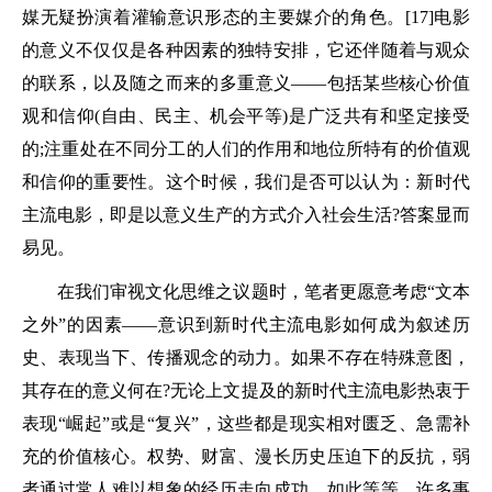
媒无疑扮演着灌输意识形态的主要媒介的角色。[17]电影
的意义不仅仅是各种因素的独特安排，它还伴随着与观众
的联系，以及随之而来的多重意义——包括某些核心价值
观和信仰(自由、民主、机会平等)是广泛共有和坚定接受
的;注重处在不同分工的人们的作用和地位所特有的价值观
和信仰的重要性。这个时候，我们是否可以认为：新时代
主流电影，即是以意义生产的方式介入社会生活?答案显而
易见。
在我们审视文化思维之议题时，笔者更愿意考虑“文本
之外”的因素——意识到新时代主流电影如何成为叙述历
史、表现当下、传播观念的动力。如果不存在特殊意图，
其存在的意义何在?无论上文提及的新时代主流电影热衷于
表现“崛起”或是“复兴”，这些都是现实相对匮乏、急需补
充的价值核心。权势、财富、漫长历史压迫下的反抗，弱
者通过常人难以想象的经历走向成功，如此等等。许多事