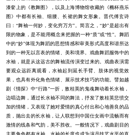
漆奁上的《教舞图》，以及上海博物馆收藏的《椭杯燕乐
图》中都有长袖、细腰、长裙的舞女形象。晋代傅玄诗
曰：“舞袖一何妙，变化穷万方”。简言之，“妙”是超出有
限的物象，是不能用概念来把握的一种“质”或“性”。舞蹈
中的“妙”体现为舞蹈的思想情感和审美形式高度和谐所达
到的一种无以言表的情绪、美和境界。戏曲舞蹈服饰中的
水袖，就是从这远古的舞袖流传演变过来的。戏曲表演需
要观众远距离观看，水袖起到延长手臂、肢体的视觉效
果，也具有外化角色情绪、展示技术技巧的功能。譬如越
剧《情探》中“行路”一折，敫桂英的鬼魂舞动着长水袖，
边唱边舞，通过长水袖不同的舞法，抒发了敫桂英悲愤交
加的情绪，又表现了她对爱情的真心付出和心地善良的品
质，抛出去的长水袖，让人联想到中国仕女画中流畅而有
激情的线条和气韵，美不胜收。一般情况下，戏曲剧目的
主要角色都有水袖。水袖的长度也成为演员技艺水平的直