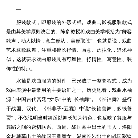
一
服装款式，即服装的外形式样。戏曲与影视服装款式
是由其美学原则决定的。陈多教授将戏曲美学概括为“舞容
歌声，动人以情，意主形从，美形取胜”。也就是说，戏曲
艺术载歌载舞，注重和擅长抒情、写意、虚拟化，追求神
似，这就要求戏曲服装具有可舞性、抒情性、写意性、装
饰性的特点。
水袖是戏曲服装的附件，已形成了一整套程式，成为
戏曲表演中最常用的主要语汇之一。历史地看，戏曲水袖
源自中国古代宫廷“女乐”中的“长袖舞”。《长袖舞》盛行
于战国、汉代。《韩非子•五蠹》中说“长袖善舞，多钱善
贾”，不仅说明当时舞蹈以舞长袖为特色，也反映了舞服与
舞蹈之间的密切联系。西周、战国墓中出土的玉人，洛阳
金村韩墓出土的战国玉雕舞女，湖南长沙出土的战国彩绘