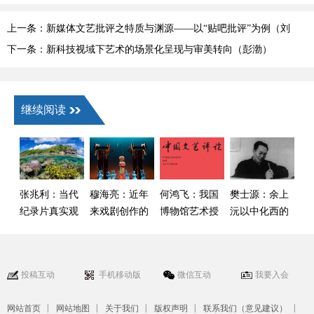
上一条：新媒体文艺批评之特质与渊源——以“贴吧批评”为例（刘
巍 王玮）
下一条：新科技视域下艺术的场景化呈现与审美转向（彭渤）
继续阅读
张兆利：当代
穆海亮：近年
何鸿飞：我国
樊士源：余上
纪录片真实观
来戏剧创作的
博物馆艺术授
沅以中化西的
的新审视
主要问题与优
权的国际经验
戏剧话语与国
化路径——基
借鉴与创新发
剧设想
于《戏剧振兴
展思考
投稿互动
手机移动版
微信互动
我要入会
三年行动计划
（2026—2028
|
|
|
|
|
网站首页
网站地图
关于我们
版权声明
联系我们（意见建议）
年）》的观察