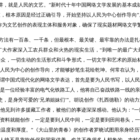
讲，就是人民的文艺。”新时代十年中国网络文学发展的基本成
，根本原因是经过正确引导，开始坚持以人民为中心创作导向”。
作为文艺创作的表现主体和服务对象，确保了现实题材网络文学
的方法有一百条、一千条，但最根本、最关键、最牢靠的办法是
广大作家深入工农兵群众和火热的现实生活，“到唯一的最广大
众，一切生动的生活形式和斗争形式，一切文学和艺术的原始材
人民为中心的创作导向，才能够妙笔生花绘乾坤。何常在认为，
谓中国式现代化的网络文学表达，首先是要为人民书写，以人民
是一位经验丰富的电气化铁路工人，他将自己奋战铁路一线的亲
，是身旁可爱的‘兄弟姐妹们’”。胡说创作《扎西德勒》的动力
区他见到许多援藏工作者，被他们的事迹深深感动。他认为：“
资料就能创作，一定是要到人民中间，一定是要到田间巷头，一
温度和厚度。”《大山里的青春》的创作者罗晓试图用亲身经历
的人绝不是靠吃低保和国家供养。也并不像很多人想象的，农村