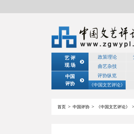
政策理论
艺 评
现 场
曲艺杂技
评协纵览
中国
评协
《中国文艺评论》
>
>
首页
中国评协
《中国文艺评论》