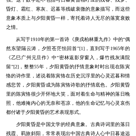
昏灯、霜红、寒灰、迟暮等残破衰微的意象描写，而这些
意象本质上与夕阳黄昏一样，寄托着诗人无尽的落寞衰败
之情。
从写于1910年的第一首诗《庚戌柏林重九作》中的“偶
然东望隔云涛，夕照苍茫怯回首”[1]，直到写于1965年的
《乙巳广州元旦作》中“密林返影穿窗入，爆竹残灰满院
留”[2]，整整55年，夕阳黄昏的抒情意象时时出现在陈寅
恪的诗作里，述说着陈寅恪在历史沉浮里的心灵迟暮和情
感悲苦，夕阳黄昏成为陈寅恪诗歌的抒情底色。夕阳黄昏
里的陈寅恪很少开怀地大笑，面对着生命与精神的落日晚
照，他难掩内心的无奈和苍凉，他的生命记忆与心灵哀伤
都付诸于夕阳黄昏的艺术表现形式。
夕阳黄昏是中国文学的经典意象。古典诗词里的落日
残霞、羁旅斜阳，常常表现出中国古典诗人心中日暮途远