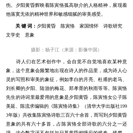
伤。夕阳黄昏辉映着陈寅恪孤高耿介的人格精神，展现着
他落寞无依的精神世界和敏感细腻的审美感受。
关 键 词：
夕阳黄昏 陈寅恪 家国情怀 诗歌研究
文学史 意象
摄影：杨子江（来源：影像中国）
诗人们在艺术创作中，会自觉不自觉地喜欢某种意
象，这个意象会频繁地出现在诗人的作品里，成为诗人心
灵的写照和审美的象征，例如李白的月亮、杜甫的老马、
刘长卿的夕阳、陆游的梅花、郑孝胥的秋雨等等。陈寅恪
先生的诗词里最爱用的意象是夕阳黄昏，陈寅恪女公子陈
美延、陈流求编辑的《陈寅恪诗集》（清华大学出版社199
3年版）共收集陈寅恪诗歌三百六十余首，而写到夕阳黄昏
意象的共有六十多首，占陈寅恪全部诗歌的六分之一还
强。这个数字还不包括与日暮黄昏相呼应的残春、残梦、