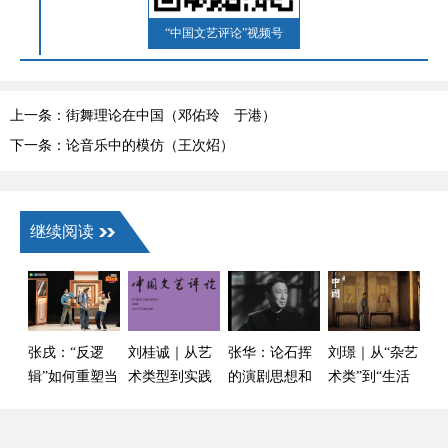
“中国文艺评论”视频号
上一条：街舞理论在中国（邓佑玲 于港）
下一条：论音乐中的模仿（王次炤）
继续阅读
张戌：“反逻
刘桂诚｜从艺
张华：论石挥
刘璟｜从“杂艺
辑”如何重塑当
术类型到实践
的演剧思想和
术类”到“生活
代素描喜剧的
方法：舞蹈剧
对演剧“民族形
之美学”：中国
美学边界——
场的知识结构
式”探索的推进
古代艺术话语