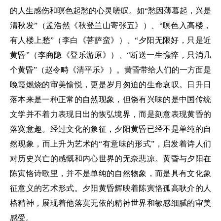
的人生感伤和暝色起愁的心灵嗟叹。如“愁因薄暮起，兴是
清秋发”（孟浩然《秋登兰山寄张五》）、“暝色入高楼，
有人楼上愁”（李白《菩萨蛮》）、“夕阳无限好，只是近
黄昏”（李商隐《登乐游原》）、“断送一生憔悴，只消几
个黄昏”（赵令畤《清平乐》）。黄昏带给人们的一方面是
晚霞燃烧的审美愉悦，更是岁月匆迫的生命哀叹。日升日
落本来是一种正常的自然现象，但饶有兴味的是中国传统
文学并不着力表现日出的恢弘境界，而是刻意表现黄昏的
落寞意趣。经过文化的象征，夕阳黄昏已经不是单纯的自
然现象，而上升为艺术的“有意味的形式”，启发着诗人们
对历史兴亡的感慨和内心世界的无奈悲凉。黄昏与夕阳在
陈寅恪诗歌里，并不是单纯的自然物象，而是具有文化象
征意义的艺术形式。夕阳黄昏辉映着陈寅恪孤高耿介的人
格精神，展现着他落寞无依的精神世界和敏感细腻的审美
感受。