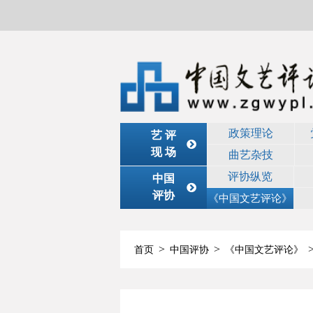
政策理论
艺 评
现 场
曲艺杂技
评协纵览
中国
评协
《中国文艺评论》
>
>
首页
中国评协
《中国文艺评论》