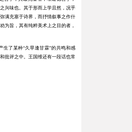
之兴味也。其于形而上学且然，况乎
弥满充塞于诗界，而抒情叙事之作什
劝为旨，其有纯粹美术上之目的者，
产生了某种“久旱逢甘霖”的共鸣和感
和批评之中。王国维还有一段话也常