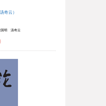
 汤奇云）
殷国明 汤奇云