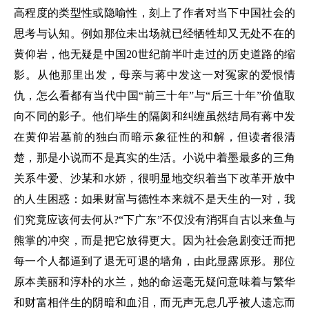
高程度的类型性或隐喻性，刻上了作者对当下中国社会的
思考与认知。例如那位未出场就已经牺牲却又无处不在的
黄仰岩，他无疑是中国20世纪前半叶走过的历史道路的缩
影。从他那里出发，母亲与蒋中发这一对冤家的爱恨情
仇，怎么看都有当代中国“前三十年”与“后三十年”价值取
向不同的影子。他们毕生的隔阂和纠缠虽然结局有蒋中发
在黄仰岩墓前的独白而暗示象征性的和解，但读者很清
楚，那是小说而不是真实的生活。小说中着墨最多的三角
关系牛爱、沙某和水娇，很明显地交织着当下改革开放中
的人生困惑：如果财富与德性本来就不是天生的一对，我
们究竟应该何去何从?“下广东”不仅没有消弭自古以来鱼与
熊掌的冲突，而是把它放得更大。因为社会急剧变迁而把
每一个人都逼到了退无可退的墙角，由此显露原形。那位
原本美丽和淳朴的水兰，她的命运毫无疑问意味着与繁华
和财富相伴生的阴暗和血泪，而无声无息几乎被人遗忘而