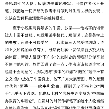
是轮廓性的人物，应该浓墨重彩去写。可惜作者化不开
笔，我把这一切归结为作者未能做到对生活世界的发现，
欠缺自己解释生活世界的独特眼光。
至于小说里写得最多的牛爱、沙某——他名字的谐音
让人非常不舒服，恕我用某字替代，顺便说，这是美学上
的失败，它是不可接受的——和水娇三人的爱恨纠缠，也
和上文所说的弱点有关。既然要让蒋中发保持新乡贤人物
的体面，新桥人浩荡“下广东”的发财史的阴暗部分似乎就
不便与他相连。然而回避了这一点，作者应该知道连常识
也是不会同意的，所以把与“资本的罪恶”相连的“题中应有
之义”集中放在了牛爱身上。他下广东大展宏图，靠的是新
时代的“两手”——吹牛和蒙骗。硬到无坚不摧的这“两
手”几乎天下通吃。他也从山村的穷教书匠变身为“中国民
办教育的拿破仑”。在发财的时代作者笔下的这个人物当然
有他的喜剧性，他与马克•吐温笔下那些为了发财而疯癫了