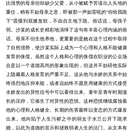
比强势的母亲但却缺少父爱，从小被赋予苦读出人头地的
重任，稍有不如母亲之意，即被那一声如雷吼的“你给我跪
下”震慑到双膝发软，不由自主地下跪。俗话说，母强子
弱。沙某的成长史精彩地演绎了这句有丰富心理内涵的俗
话。母亲不但生他养他，更重要的是她在这个过程中取得
了自然强势，使沙某实际上成为一个心理和人格不能健康
发育的侏儒。虽然这个人格和心理的侏儒在职业的公众场
合是以一个道德高尚的形象出现的，但这并不妨碍他实际
上隐藏着人格发育的严重不足。这从他与水娇的关系中始
终强烈地压抑本能，或者说始终不愿意用健康的方式接受
水娇发出的异性信号中可以看得出来。童年至青年时期漫
长的压抑，它催生了对异性的恐惧。这种恐惧继续腐蚀着
他的心理和人格健全。长期的伤害最终以变态的方式爆发
出来。他向陷于人生污秽之中的弱女子水兰公开下跪求
婚，以此为道德的宣示和拯救弱者人生的法门。从文本有