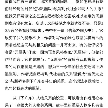
值得我们再三思索、追求答案的问题——例如怎样理解我
们所经历的时代?怎样理解小说写时代社会和写人的关系?
但我又怀疑谈论这些连自己都没有答案或难以论定的问题
到底有没有意义。所以，念起提笔之事就犹疑不决。只是3
0万言的长篇读到最末，书中有一篇《告新桥同乡书》。它
改变了我的犹豫不决，作者对写作的雄心鼓励我将自己的
阅读感想连同与其相关的问题一并写出来。有的批评说作
者是“无厘头”作家，因为语言风格多似“无厘头”，但整部
作品而言，它犹是枝节。“无厘头”的背后有认真执着，作
者的写作态度是严肃的，想为三十余年的社会变迁留下浓
墨重彩。作者把自己与时代社会的关系理解成“当代太史
公”与新桥乡亲下广东奋斗史的关系。这个想法令我感动，
也勾起我表达的愿望。
从《下广东》人物关系的设置，可以看出作者用心布
局了一张很大的人物关系网。故事里的重要人物多具有较