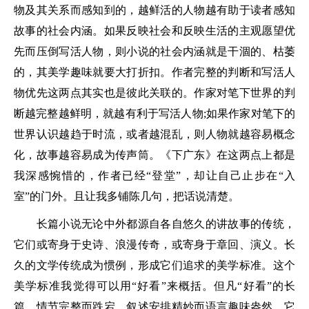
物及其关系而感知到的，越鲜活的人物越有助于读者感知
故事的社会内涵。如果反映社会和反映生活的主观愿望优
先而压倒写活人物，则小说的社会内涵就是干涸的、枯萎
的，其美学趣味就要大打折扣。作者完整的判断和写活人
物优先这两点其实也是彼此关联的。作家对笔下世界的判
断越完整越鲜明，就越有利于写活人物;如果作家对笔下的
世界认识越趋于时流，或者越混乱，则人物就越容易概念
化，故事越容易成为传声筒。《下广东》在这两点上都是
我深感惋惜的，作者已经“登堂”，却让自己止步在“入
室”的门外。且让我多铺陈几句，把话说清楚。
长篇小说无论中外都源自各自悠久的讲故事的传统，
它们或寄身于史诗、浪漫传奇，或寄身于章回、演义。长
久的文学传统成为惯例，形成它们追求的美学标准。这个
美学标准我觉得可以用“好看”来概括。但凡“好看”的长
篇，情节完整而跌宕、叙述安排精妙而语言趣味盎然，它