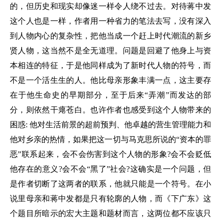
的，但历史和现实却像迷一样令人绕不过去。对待蒋中发
这个人也是一样，作者用一种省力的笔法去写，没有深入
到人物内心的复杂性，把他当成一个赶上时代潮流的新乡
贤人物，这当然不是全无道理。问题是回避了他身上与资
本相连的特征，于是他同样成为了新时代人物的符号，而
不是一个活生生的人。他比母亲形象丰满一点，这主要存
在于他生命史的早期部分，至于后来“弄潮”而发达的部
分，则依然干瘪苍白。也许作者也感受到这个人物带来的
困惑: 他对生活前景的超前预判、他卓越的营生管理能力和
他对乡亲的热情，如果把这一切与马克思所说的“资本的罪
恶”联系起来，会不会伤害到这个人物的形象?会不会贬低
他存在的意义?会不会“黑了”社会?这确实是一个问题，但
是作者切断了这两者的联系，他就只能是一个符号。在小
说里母亲和蒋中发都是只有轮廓的人物，而《下广东》这
个题目所暗示的宏大主题和题材而言，这两位都不应该只