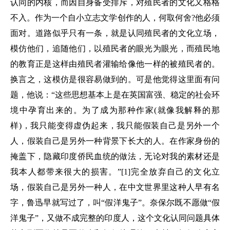
认同的内核，而因自身备受排斥，对殖民者的文化又格格
不入。作为一个自小立志文学创作的人，何取何舍?他必须
面对。道路似乎只有一条，就是认同殖民者的文化立场，
模仿他们，追随他们，以殖民者的眼光为眼光，而殖民地
的教育正是这样由殖民者灌输给像他一样的被殖民者的。
换言之，这模仿是很容易做到的。可是他觉得这里面有问
题，他说：“这些思想基本上是在英国富强、稳定的社会环
境中孕育出来的。为了成为那种作家(就像我解释的那
样)，我只能变得虚伪起来，我只能假装自己是另外一个
人，假装自己是另外一种背景下长大的人。在作家身份的
掩盖下，隐藏印度侨民血统的做法，无论对我的素材还是
我本人都带来很大的损害。”[1]完全放弃自己的文化立
场，假装自己是另外一种人，在中文世界里这种人早有名
字，鲁迅早就写过了，叫“假洋鬼子”。奈保尔既不愿做“假
洋鬼子”，又做不成完整的印度人，这个文化认同问题具体