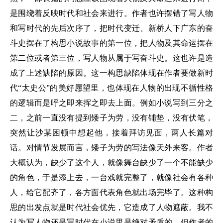
是围绕着反映时代和社会来进行。作者也许摆错了写人物
和写时代的先后次序了，把时代变迁、新桥人下广东的奋
斗史摆在了构思小说故事的第一位，把人物及其命运摆在
第二位或者第三位，写人物从属于写奋斗史。这也许是造
成了上述缺陷的原因。这一构思缺陷体现在作者要做新时
代“太史公”的美好愿望里，也体现在人物的出现不循性格
的逻辑而是呼之即来挥之即去上面。例如小说写到三分之
二，之前一直没有提到矮子为劳，没有铺垫，没有伏笔，
突然让沙某困顿中想起他，接着拜访见面，两人长篇对
话。对情节发展而言，矮子为劳的写法像天外来客。作者
大概认为，缺少了这个人，就像舞台缺少了一个不能缺少
的角色，于是添上去，一台戏就完整了，就像社会有各种
人，给它配齐了，各方面代表角色就出场完毕了。这种构
思的出发点就是时代社会优先，它造成了人物遮蔽。我不
认为写人物还是写时代在小说里是绝对矛盾的，但作者的