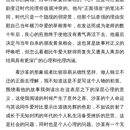
剧变迁时代伦理价值观冲突的。他与“正面强攻”的笔法不
同，时代只是一个隐现的弱背景，但那个以牵强的理由安
慰自己当年横刀夺爱的草根青年，在发达而成为老师的数
十年后，良心的煎熬终于使他没有勇气再活下去。他最后
决定与当年自杀的朋友黄泉相会。这也算是故事对正义的
呼唤吧，但怎么看都比牛爱大财得而复失又遭美人离弃的
结局具有更深广的心理和伦理内涵。
看沙某的形象或者比较容易从德性坚持、做人独立不
迁的正面去理解，我不知道这是不是写这个人物的初衷。
围绕着他的故事我倒读出在这表层之下的深层心理的意
义，这使我阅读的时候产生了意外之喜。沙某的个人命运
与其说同牛爱对比显示出道德光辉的色彩，不如说折射了
成长于无知封闭的年代的个人私生活备受挫折的悲苦。这
是社会的问题，同时也是个人心理的问题。沙某有一个无