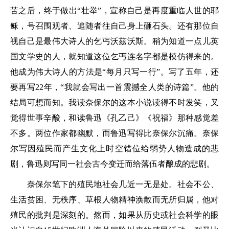
苦之后，终于做出“壮举”，宣称自己是再度重临人世的耶
稣，号召围观者、追随者往自己身上砸石头。还有那位自
视自己是最伟大诗人的乞丐沃茲沃斯。稍为知道一点儿英
国文学史的人，就知道这位乞丐连名字都是模仿得来的。
他成为伟大诗人的方法是“每月只写一行”。写了五年，还
要再写22年，“我就会写出一首震撼全人类的诗篇”。他的
结局可想而知。我读奈保尔的这本小说读得不时发笑，又
觉得世事辛酸，和读鲁迅《孔乙己》《祝福》那种感觉差
不多。两位作家都幽默，而鲁迅写得比奈保尔沉痛。奈保
尔写因殖民而产生文化上时空错位给弱势人物造成的悲
剧，鲁迅则写同一社会古今变迁而给落伍者酿成的悲剧。
奈保尔笔下的殖民地社会几近一无是处。社会不公、
生活贫困、无秩序、草根人物精神涣散而无所归属，他对
殖民的批判是深刻的。然而，如果从历史或社会科学的眼