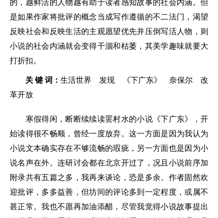
的，越鲜活的人物越有助于读者感知故事的社会内涵。但
是如果作家将批评的概念当成写作遵循的不二法门，渴望
反映社会和反映生活的主观愿望优先并压倒写活人物，则
小说的社会内涵就会变得干涸和枯萎，其美学趣味就要大
打折扣。
关 键 词：
生活世界 发现 《下广东》 奈保尔 改
革开放
寒假得闲，断断续续读罢村水的小说《下广东》，开
始读得很不畅顺，曾经一度放弃。这一方面是因为我认为
小说文本确实存在不够流畅的瑕疵，另一方面也是因为小
说名声在外。连研讨会都在北京开过了，况且小说前序加
附录共有五篇之多，我再来谈论，恐是多余。作者固然欢
迎批评，多多益善，但坊间的评论多到一定程度，或属不
甚正常。我也不愿再加油添醋，尽管我觉得小说故事提出