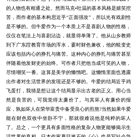
的人物也有相通之处。然而马克•吐温的基本风格是嬉笑挖
苦，而作者的基本构思近乎“正面强攻”，所以光有戏剧性
是不够的。但牛爱作为一个本质上不是喜剧人物的性格，
仅仅在笔法上与喜剧沾边，就显得单薄了。他从山乡教师
到下广东蹚教育市场的浑水，霎时财色兼收，他的蜕变史
应该包括内心的挣扎与痛苦。这种内心的挣扎与痛苦甚至
伴随着他发财史的始终。可作者只把他当成可笑的人物，
尽情嘲笑一番。这算是美学的懒惰吧。这懒惰里面也透露
出作者对生活世界的发现还是不够的。牛爱的结局近乎鸡
飞蛋打，我猜是想让这个结局显示出古老的正义。用心当
然是良苦的，可我觉得太廉价了。与其坏人有廉价的报
应，孰如坏人在荣华富贵中备受良心的煎熬?当然如果牛爱
能在财色双收中坐卧不宁，那就很难说他是纯粹的坏人
了。总之，一个更具有多面性格的复杂人物更能够揭示生
活世界的真相。日本作家夏目漱石的《心》也是写社会急