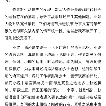
号。
作者对生活世界的发现，对写人物还是表现时代社会
的理解存在的落差，导致了故事讲述产生其他问题。比如
人物对话冗长繁复，它们与情节推进脱节;故事只有背景气
氛的近似而欠缺内部的情节统一性。这些恕我不展开了，
否则就没完没了。
不过，我还是要说一下《下广东》的语言风格。小说
的语言风格，真是用得上瑕瑜互见这个词。作者对民间俗
语、俚词、小调的运用，时见精彩。本为闽人，粤语词也
用得很好，为故事讲述增添浓郁的乡土色彩。这种活泼生
动的语言运用，说明了作者贴近乡土，善于观察的长处。
然而小说中语言风格另一面却是冗赘之笔太多，叙述臃
肿，形容过度。用王国维的话说，一个字，就是“隔”。叙
述语言非但不能使读者进入要表达的“意”，相反却造成层
层阻隔。言词的大山阻挡了阅读的行者。冗赘之笔集中表