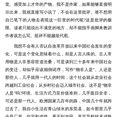
觉、感受加上才华的产物。我不是作家，如果能够直接明
示出来，我就直接写小说了，不会在这里批评。谁不想用
自己笔下的人物去表现这一巨变的时代呢?这是批评的极
限。读者只能说出不满意的地方，却不能指手画脚来教训
作者该怎么写。批评不能越俎代庖。
我想不会有人否认自改革开放以来中国社会发生的变
化，可是这个变化意味着什么，却是人言人殊的。古人常
用物是人非形容世道沧桑，可是谈到三十多年来中国社会
的变迁，却似乎应该颠倒词序，写作“物非人是”。人还是
那些人，几乎就用一代人的时间，这个社会就从农业社会
跨越到工业社会，从乡村社会迈入城市社会。这不是“物非
人是”吗?环境、生活方式乃至价值准则，几乎面目全非，
可还是那一代人。欧洲国家几百年的路，中国几十年就跨
过去了。我自小生活在青山绿水的东莞县，如今那里几乎
全是厂房、住宅和道路，看不到农田。直至导航技术成熟