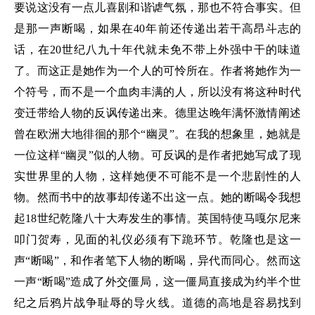
要说这没有一点儿喜剧和谐谑气氛，那也不符合事实。但
是那一声断喝，如果在40年前还传递出若干高昂斗志的
话，在20世纪八九十年代就未免不带上外强中干的味道
了。而这正是她作为一个人的可怜所在。作者将她作为一
个符号，而不是一个血肉丰满的人，所以没有将这种时代
变迁带给人物的反讽传递出来。德里达晚年满怀激情阐述
曾在欧洲大地徘徊的那个“幽灵”。在我的想象里，她就是
一位这样“幽灵”似的人物。可反讽的是作者把她写成了现
实世界里的人物，这样她便不可能不是一个悲剧性的人
物。然而书中的故事却传递不出这一点。她的断喝令我想
起18世纪乾隆八十大寿发生的事情。英国特使马嘎尔尼来
叩门贺寿，见面的礼仪必须有下跪环节。乾隆也是这一
声“断喝”，和作者笔下人物的断喝，异代而同心。然而这
一声“断喝”造成了外交僵局，这一僵局直接成为约半个世
纪之后鸦片战争耻辱的导火线。道德的高地是容易找到