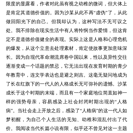
限度的显露看，作者对此虽有视之幼稚的微词，但大体上
是肯定其道德价值的。因为沙某从此不再“虚伪”了，从此
做回阳光下的自己。但我却认为，这种写法不无可议之
处。我不排除在现实生活中有人将怜悯当作爱情，但这肯
定不是道德价值健全的表现。实际上这是人格和心理危机
的爆发，从这个立意去处理素材，肯定使故事更加意味深
长。因为自现代革命潮流席卷中国以来，性以及异性交往
逐渐变成一个话题的禁忌，它无法出现在发育时期的青少
年教育中，连文学表达也是避之则吉。这毫无疑问地成为
了长在红旗下的一代人的人格成长无可弥补的遗憾。沙某
成长于这个时期的末端，而且有一个家庭地位简直如神一
样的强势母亲，容易感染上社会封闭时期出现的“人格
病”。当社会走上开放之后，感染了“人格病”的这一代人如
梦初醒，为自己个人生活的无知、幼稚和混乱付出了代
价。我阅读当代长篇小说有限，似乎还不曾见对这一主题