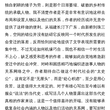
独自躬耕的矮子为劳，则是那个日渐萎缩、破败的乡村传
统的承载人物。我不清楚作者是不是非常有意识地这样去
布局和设置人物以及他们的关系，作者的经历或许无意中
提供了这样做的便利。从福建长汀下广东，由新桥到珠三
角，空间的错位并没有妨碍它反映同一个时代所发生的社
会变迁的落差，反而恰到好处地提供了文学表现所需要的
集中性。不过无论如何机缘巧合，我也不相信一个对生活
不上心，缺乏感受和思考的作者，能够如此自觉地将急剧
变迁中的社会冲突、对峙和困惑精巧地编织进故事人物的
关系网络之中。作者期待自己做这个时代社会的“太史
公”，这肯定不是“无厘头”，而是“处心积虑”，至少是用心
良苦。这是值得大大肯定的。对于有雄心写出至今难以有
服众“说法”的当代史，或写活几个人物显露出这部当代史
真相的作家来说，这是一个值得嘉许的开端。没有能够承
载复杂社会内涵的人物以及他们活动的关系网，要写好时