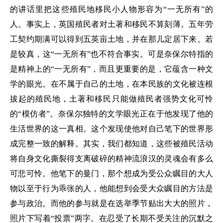
的讲话里把这些殖民地移民小人物形容为“一无所有”的
人。事实上，英国殖民者对土著和移民不算刻薄。五年劳
工契约期满可以得到五英亩土地，并在那儿定居下来。若
是较真，这“一无所有”也不符合事实。可是奈保尔特指的
是精神上的“一无所有”，而且更重要的是，它蕴含一种文
学的眼光。在不属于自己的土地，在本民族的文化被连根
拔起的殖民地，土著和移民只能做殖民者强势文化可怜
的“模仿者”。奈保尔独特的文学眼光正在于他发现了他的
生活世界的这一真相。这个发现使他对自己笔下的世界形
成完整一致的解释。其实，我们都知道，这些被殖民活动
将自身文化撕裂得支离破碎的精神流浪汉的灵魂会有多么
可悲可怜。他笔下的曼门，那个想成为受公众瞩目的大人
物以至于行为乖张的人，他能想到会受大众瞩目的方法是
参与政治。而他的参与就是在选举季节贴出大大的照片，
照片下写着“投票”两字。在忍受了长期不受关注的沉默之