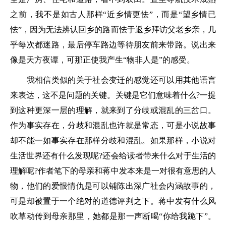
之前，我不是如古人那样“近乡情更怯”，而是“望乡情已
怯”，因为无法辨认回乡的路而怯于返乡拜访父老乡亲，几
乎每次都迷路，最后停车路边等待朋友前来带路。说出来
像是天方夜谭，可那正使我产生“物非人是”的感受。
我相信类似的关于社会变迁的感觉还可以用其他语言
来表达，这不是问题的关键。关键是它们意味着什么?一提
到这种更深一层的理解，就来到了分歧或混乱的三岔口。
作为事实存在，分歧和混乱也许就是常态，可是小说故事
却不能一如事实存在那样分歧和混乱。如果那样，小说对
生活世界还有什么发现呢?还会给读者带来什么对于生活的
理解呢?作者笔下的母亲和蒋中发本来是一对很有意思的人
物，他们的爱恨情仇是可以铺陈出深广社会内涵故事的，
可是却被置于一个绝对的道德评判之下。蒋中发有什么风
吹草动传到母亲那里，她都是那一声断喝“你给我跪下”。