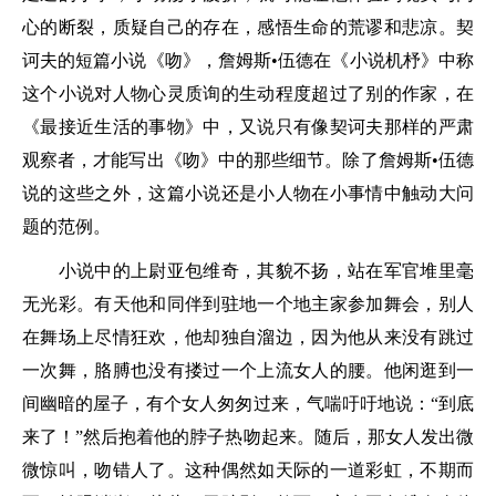
心的断裂，质疑自己的存在，感悟生命的荒谬和悲凉。契
诃夫的短篇小说《吻》，詹姆斯•伍德在《小说机杼》中称
这个小说对人物心灵质询的生动程度超过了别的作家，在
《最接近生活的事物》中，又说只有像契诃夫那样的严肃
观察者，才能写出《吻》中的那些细节。除了詹姆斯•伍德
说的这些之外，这篇小说还是小人物在小事情中触动大问
题的范例。
小说中的上尉亚包维奇，其貌不扬，站在军官堆里毫
无光彩。有天他和同伴到驻地一个地主家参加舞会，别人
在舞场上尽情狂欢，他却独自溜边，因为他从来没有跳过
一次舞，胳膊也没有搂过一个上流女人的腰。他闲逛到一
间幽暗的屋子，有个女人匆匆过来，气喘吁吁地说：“到底
来了！”然后抱着他的脖子热吻起来。随后，那女人发出微
微惊叫，吻错人了。这种偶然如天际的一道彩虹，不期而