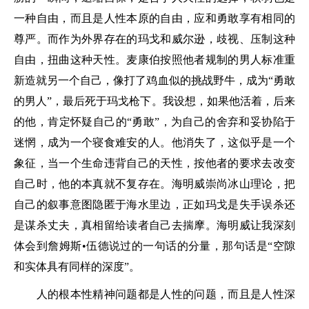
一种自由，而且是人性本原的自由，应和勇敢享有相同的
尊严。而作为外界存在的玛戈和威尔逊，歧视、压制这种
自由，扭曲这种天性。麦康伯按照他者规制的男人标准重
新造就另一个自己，像打了鸡血似的挑战野牛，成为“勇敢
的男人”，最后死于玛戈枪下。我设想，如果他活着，后来
的他，肯定怀疑自己的“勇敢”，为自己的舍弃和妥协陷于
迷惘，成为一个寝食难安的人。他消失了，这似乎是一个
象征，当一个生命违背自己的天性，按他者的要求去改变
自己时，他的本真就不复存在。海明威崇尚冰山理论，把
自己的叙事意图隐匿于海水里边，正如玛戈是失手误杀还
是谋杀丈夫，真相留给读者自己去揣摩。海明威让我深刻
体会到詹姆斯•伍德说过的一句话的分量，那句话是“空隙
和实体具有同样的深度”。
人的根本性精神问题都是人性的问题，而且是人性深