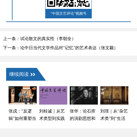
“中国文艺评论”视频号
上一条：试论散文的真实性（李朝全）
下一条：论中日当代文学作品对“记忆”的艺术表达（张文颖）
继续阅读
张戌：“反逻
刘桂诚｜从艺
张华：论石挥
刘璟｜从“杂艺
辑”如何重塑当
术类型到实践
的演剧思想和
术类”到“生活
代素描喜剧的
方法：舞蹈剧
对演剧“民族形
之美学”：中国
美学边界——
场的知识结构
式”探索的推进
古代艺术话语