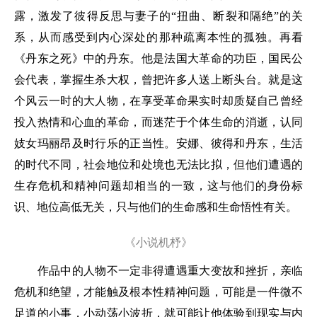
露，激发了彼得反思与妻子的“扭曲、断裂和隔绝”的关
系，从而感受到内心深处的那种疏离本性的孤独。再看
《丹东之死》中的丹东。他是法国大革命的功臣，国民公
会代表，掌握生杀大权，曾把许多人送上断头台。就是这
个风云一时的大人物，在享受革命果实时却质疑自己曾经
投入热情和心血的革命，而迷茫于个体生命的消逝，认同
妓女玛丽昂及时行乐的正当性。安娜、彼得和丹东，生活
的时代不同，社会地位和处境也无法比拟，但他们遭遇的
生存危机和精神问题却相当的一致，这与他们的身份标
识、地位高低无关，只与他们的生命感和生命悟性有关。
《小说机杼》
作品中的人物不一定非得遭遇重大变故和挫折，亲临
危机和绝望，才能触及根本性精神问题，可能是一件微不
足道的小事，小动荡小波折，就可能让他体验到现实与内