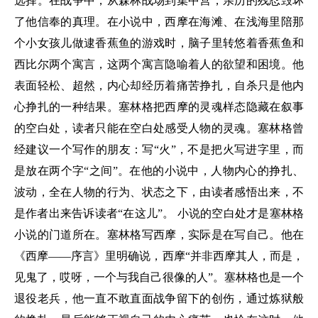
选择。在战争中，从森林战场到集中营，亲历的残忍毁坏
了他信奉的真理。在小说中，西摩在海滩、在浅海里陪那
个小女孩儿做逮香蕉鱼的游戏时，脑子里转悠着香蕉鱼和
西比尔两个寓言，这两个寓言隐喻着人的欲望和困境。他
表面轻松、超然，内心却经历着痛苦挣扎，自杀只是他内
心挣扎的一种结果。塞林格把西摩的灵魂样态隐藏在叙事
的空白处，读者只能在空白处感受人物的灵魂。塞林格曾
经建议一个写作的朋友：写“火”，不是把火写进字里，而
是放在两个字“之间”。在他的小说中，人物内心的挣扎、
波动，全在人物的行为、状态之下，由读者感悟出来，不
是作者出来告诉读者“在这儿”。 小说的空白处才是塞林格
小说的门道所在。塞林格写西摩，实际是在写自己。他在
《西摩——序言》里明确说，西摩“并非西摩其人，而是，
见鬼了，哎呀，一个与我自己很像的人”。塞林格也是一个
退役老兵，他一直不敢直面战争留下的创伤，通过炼狱般