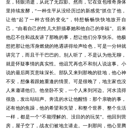
至，转眼消逝，从此了无踪影。然而，它在亚包维奇身体
里持续发酵，“一种生平从没经历过的新感觉”抓住了他，
让他“起了一种古怪的变化”，特想畅畅快快地放开自
己，“由着自己的性儿大胆描摹她和他自己的幸福”。后来
他忍不住和战友讲了那晚的事，想让他们分享快乐。他极
想把那让他浑身燃烧的艳遇讲得绘声绘色，可是一分钟就
讲完了，而且干干巴巴的。别人听了，不是认为他无聊，
就是怀疑事情的真实性。他诅咒再也不和别人说这事。小
说的最后两页意味深长。部队又来到那晚的驻地，他心神
不安，想像着跟她重逢的情景。可是很晚了，地主家也没
人来邀请他们。他坐卧不安，一个人来到河边。河水流得
很急，发出咕咕声。奔流的水让他醒悟：那个亲吻的事，
还有他的焦躁，他的希望和失望，和整个世界、整个生活
一样，都是一个“不能理解的、没目的的玩笑”。他回到营
房，屋子空了，战友们被地主请走。一刹那间，他心里腾