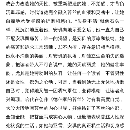
成合力改造她的天性。被重新塑造的她，不觉醒，才背负
沉重罪感。时代道德完全融入苔丝的血液和灵魂中，让她
自愿地承受罪感的折磨和惩罚。“失身不洁”就像石头一
样，死沉沉地压着她。安玑向她示爱之后，她一直为自己
不配安玑而痛苦，唯一的渴望，是安玑的原谅和接纳。她
的痛苦和诉求非常清晰，却不内省，存在意识相当模糊。
她永不消逝的美丽，对安玑的执著，对独立生命消失的迷
蒙，把读者带入不可言说中。她的天赋丽质，她的健壮丰
韵，尤其是她劳动时的从容，让任何一个读者，不管男性
还是女性，都为之心动，可是，当看到她无止无休地折磨
自己时，觉得她又被一团雾气罩住，变得模糊，让读者意
兴阑珊。哈代在创作《德伯家的苔丝》时有着高度自觉，
大段大段地写苔丝的内心世界，好像钻进了苔丝的内部，
全知全能，把苔丝写成实心人物，但最能表现苔丝人性深
处状况的生活，如她与亚雷、安玑的真正私生活和切身感