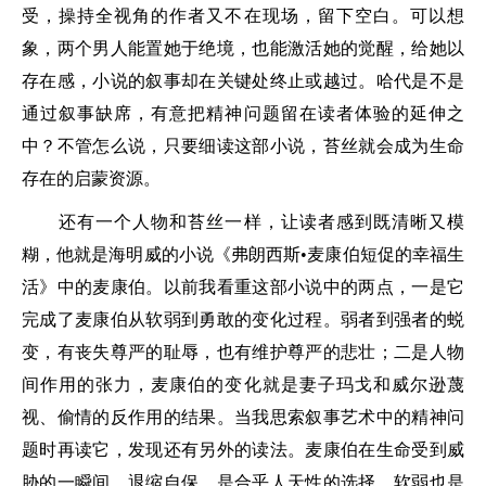
受，操持全视角的作者又不在现场，留下空白。可以想
象，两个男人能置她于绝境，也能激活她的觉醒，给她以
存在感，小说的叙事却在关键处终止或越过。哈代是不是
通过叙事缺席，有意把精神问题留在读者体验的延伸之
中？不管怎么说，只要细读这部小说，苔丝就会成为生命
存在的启蒙资源。
还有一个人物和苔丝一样，让读者感到既清晰又模
糊，他就是海明威的小说《弗朗西斯•麦康伯短促的幸福生
活》中的麦康伯。以前我看重这部小说中的两点，一是它
完成了麦康伯从软弱到勇敢的变化过程。弱者到强者的蜕
变，有丧失尊严的耻辱，也有维护尊严的悲壮；二是人物
间作用的张力，麦康伯的变化就是妻子玛戈和威尔逊蔑
视、偷情的反作用的结果。当我思索叙事艺术中的精神问
题时再读它，发现还有另外的读法。麦康伯在生命受到威
胁的一瞬间，退缩自保，是合乎人天性的选择，软弱也是