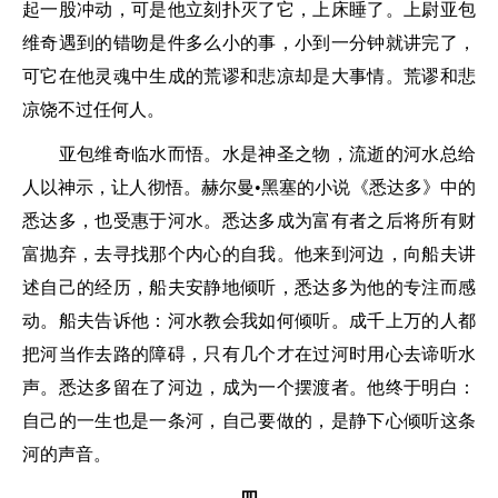
起一股冲动，可是他立刻扑灭了它，上床睡了。上尉亚包
维奇遇到的错吻是件多么小的事，小到一分钟就讲完了，
可它在他灵魂中生成的荒谬和悲凉却是大事情。荒谬和悲
凉饶不过任何人。
亚包维奇临水而悟。水是神圣之物，流逝的河水总给
人以神示，让人彻悟。赫尔曼•黑塞的小说《悉达多》中的
悉达多，也受惠于河水。悉达多成为富有者之后将所有财
富抛弃，去寻找那个内心的自我。他来到河边，向船夫讲
述自己的经历，船夫安静地倾听，悉达多为他的专注而感
动。船夫告诉他：河水教会我如何倾听。成千上万的人都
把河当作去路的障碍，只有几个才在过河时用心去谛听水
声。悉达多留在了河边，成为一个摆渡者。他终于明白：
自己的一生也是一条河，自己要做的，是静下心倾听这条
河的声音。