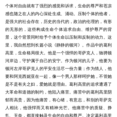
个体对自由就有了强烈的感觉和诉求，生命的尊严和苍凉
感也随之在人的内心深处生成、涌动。压制个体的他者，
是强大的社会存在，历史的当代的，政治的伦理的，有形
的无形的，这些构成生命个体追求自由、维护尊严的背
景，这个背景同时给予个体生命以压制和反制的动力。这
里，我自然想到长篇小说《静静的顿河》。作品中的葛利
高里，生命格局很大。他是一个强悍的哥萨克人，驰骋顿
河岸边，守护属于自己的安宁。作为顿河的儿子，他要为
顿河左岸哥萨克人的平安生活尽一份力量；作为情人，他
要和阿克西妮亚在一起，像一个男人那样呵护她，不管她
是不是有夫之妇，爱她就是理由。葛利高里的追求遭遇了
大革命和道德的制约，他陷入痛苦。痛苦中的葛利高里阴
郁而高贵，因为他痛苦，有心绪，有意志，和别的哥萨克
人相比，他强悍而又有精神光芒。他痛苦中的质疑、挣
扎、无奈，都直接触及生命的自由和尊严。决定葛利高里