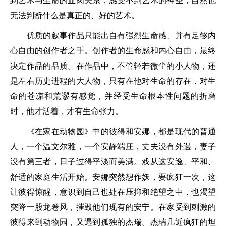
到艺术与生命的血肉关系，感受不到艺术的神圣，自然也
无法判断什么是真正的、好的艺术。
优质的叙事作品只能出自有强烈生命感、并有足够内
心自由的创作者之手。创作者的生命感和内心自由，最终
决定作品的品质。在作品中，不管轻若微尘的小人物，还
是左右历史进程的大人物，只有在他对生命的存在，对生
命的苍凉和荒谬有感觉，并经受生命根本性问题的折磨
时，他才活着，才有生命张力。
《在家在动物园》中的彼得和安娜，都是现代的普通
人，一个温文尔雅，一个安静端庄，丈夫没有外遇，妻子
没有第三者，日子过得平淡而美满。戏从这安逸、平和、
舒适的家庭生活开始。安娜突然想作妖，要疯狂一次，这
让彼得惊醒，意识到自己也处在压抑和绝望之中，也渴望
突降一股龙卷风，摧毁他们现有的安宁。在家受到刺激的
彼得来到动物园，又遇到孤独的杰瑞。杰瑞几近疯狂的坦