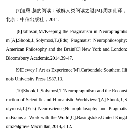
[7]迪昂.脑的阅读：破解人类阅读之谜[M].周加仙译，
北京：中信出版社，2011.
[8]Johnson,M.'Keeping the Pragmatism in Neuropragmtis
m'[A].Shook,J.,Solymosi,T.(Eds) Pragmatist Neurophilosophy:
American Philosophy and the Brain[C].New York and London:
Bloomsbury Academic,2014,39-47.
[9]Dewey,J.Art as Experience[M].Carbondale:Southern Illi
nois University Press,1987,13.
[10]Shook,J.,Solymosi,T.'Neuropragmtism and the Reconst
ruction of Scientific and Humanistic Worldviews'[A].Shook,J.,S
olymosi,T.(Eds) Neuroscience,Neurophilosophy and Pragmatis
m:Brains at Work with the World[C].Basingstoke,United Kingd
om:Palgrave Macmillan,2014,3-12.