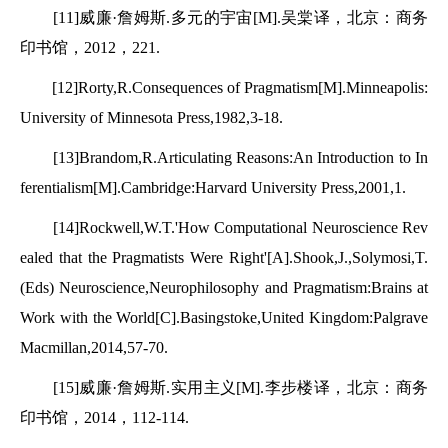
[11]威廉·詹姆斯.多元的宇宙[M].吴棠译，北京：商务
印书馆，2012，221.
[12]Rorty,R.Consequences of Pragmatism[M].Minneapolis:
University of Minnesota Press,1982,3-18.
[13]Brandom,R.Articulating Reasons:An Introduction to In
ferentialism[M].Cambridge:Harvard University Press,2001,1.
[14]Rockwell,W.T.'How Computational Neuroscience Rev
ealed that the Pragmatists Were Right'[A].Shook,J.,Solymosi,T.
(Eds) Neuroscience,Neurophilosophy and Pragmatism:Brains at
Work with the World[C].Basingstoke,United Kingdom:Palgrave
Macmillan,2014,57-70.
[15]威廉·詹姆斯.实用主义[M].李步楼译，北京：商务
印书馆，2014，112-114.