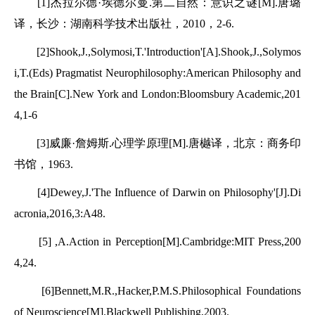
[1]杰拉尔德·埃德尔曼.第二自然：意识之谜[M].唐璐
译，长沙：湖南科学技术出版社，2010，2-6.
[2]Shook,J.,Solymosi,T.'Introduction'[A].Shook,J.,Solymos
i,T.(Eds) Pragmatist Neurophilosophy:American Philosophy and
the Brain[C].New York and London:Bloomsbury Academic,201
4,1-6
[3]威廉·詹姆斯.心理学原理[M].唐樾译，北京：商务印
书馆，1963.
[4]Dewey,J.'The Influence of Darwin on Philosophy'[J].Di
acronia,2016,3:A48.
[5] ,A.Action in Perception[M].Cambridge:MIT Press,200
4,24.
[6]Bennett,M.R.,Hacker,P.M.S.Philosophical Foundations
of Neuroscience[M].Blackwell Publishing,2003.