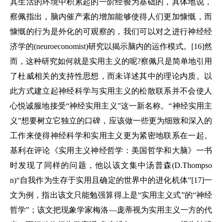
其生活的环境中积累起的一阶经验为基础的，具体地说，
察佩指出，脑内催产素的增加能够使得人们更加慷慨，而
慷慨的行为是外化的可观察的，我们可以对之进行神经经
济学的(neuroeconomist)研究以揭示脑内的运作模式。[16]然
而，这种研究如何就是实用主义的呢?察佩只是简单地引用
了杜威相关的支持性思想，而未详述其中的理论内质。以
此方式建立起神经科学与实用主义的松散联系并不会使人
心悦诚服地接受“神经实用主义”这一新名称。“神经实用主
义”想要树立它独立的口碑，应该做一些更为细致和深入的
工作来使得神经科学和实用主义更为紧密地联系在一起。
基利在评论《实用主义神经哲学：美国哲学和大脑》一书
时发现了同样的问题，他以该文集中汤普森(D.Thompso
n)“自我作为生存于实用且确定的世界中的进化机体”[17]一
文为例，指出该文只能勉强算得上是“实用主义式”的“神经
哲学”；该文把现象学家梅洛—庞蒂视为实用主义一方的代