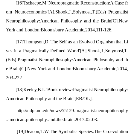
[16]Tschaepe,M.'Neuropragmatic Reconstruction:A Case fr
om Neuroeconomics'[A].Shook,J.,Solymosi,T.(Eds) Pragmatist
Neurophilosophy:American Philosophy and the Brain[C].New
York and London:Bloomsbury Academic,2014,111-126.
[17]Thompson,D.'The Self as an Evolved Organism that Li
ves in a Pragmatically Defined World'[A].Shook,J.,Solymosi,T.
(Eds) Pragmatist Neurophilosophy:American Philosophy and th
e Brain[C].New York and London:Bloomsbury Academic,2014,
203-222.
[18]Keeley,B.L.'Book review:Pragmatist Neurophilosophy:
American Philosophy and the Brain'[EB/OL].
http://ndpr.nd.edu/news/55129-pragmatist-neurophilosophy
-american-philosophy-and-the-brain.2017-02-03.
[19]Deacon,T.W.The Symbolic Species:The Co-evolution