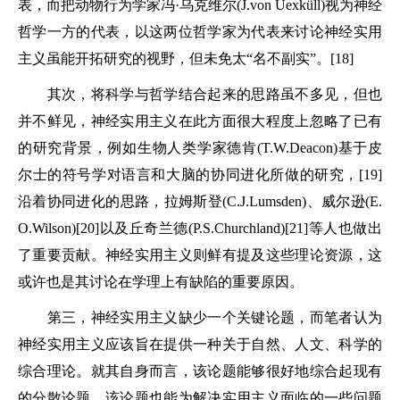
表，而把动物行为学家冯·乌克维尔(J.von Uexküll)视为神经
哲学一方的代表，以这两位哲学家为代表来讨论神经实用
主义虽能开拓研究的视野，但未免太“名不副实”。[18]
其次，将科学与哲学结合起来的思路虽不多见，但也
并不鲜见，神经实用主义在此方面很大程度上忽略了已有
的研究背景，例如生物人类学家德肯(T.W.Deacon)基于皮
尔士的符号学对语言和大脑的协同进化所做的研究，[19]
沿着协同进化的思路，拉姆斯登(C.J.Lumsden)、威尔逊(E.
O.Wilson)[20]以及丘奇兰德(P.S.Churchland)[21]等人也做出
了重要贡献。神经实用主义则鲜有提及这些理论资源，这
或许也是其讨论在学理上有缺陷的重要原因。
第三，神经实用主义缺少一个关键论题，而笔者认为
神经实用主义应该旨在提供一种关于自然、人文、科学的
综合理论。就其自身而言，该论题能够很好地综合起现有
的分散论题。该论题也能为解决实用主义面临的一些问题