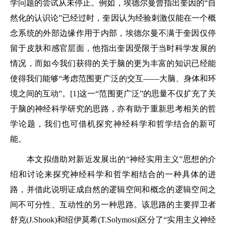
学问题的尝试从未停止。例如，埃德尔曼曾指出奎因的“自
然化的认识论”已经过时，奎因认为经验刺激仅能在一个概
念系统的外部边缘作用于内部，埃德尔曼不满于奎因仅停
留于皮肤和感官层面，他指出奎因受限于当时科学发展的
情况，而如今我们获得的关于脑的更为丰富的知识已经能
使得我们能够“考虑范围更广泛的交互——大脑、身体和环
境之间的互动”。[1]这一“范围更广泛”的思量不仅扩充了关
于脑的神经科学研究的思路，亦有助于重新思考相关的哲
学论题，我们也可借机探究神经科学和哲学结合的新可
能。
本文拟借助对新近发展出的“神经实用主义”思想的介
绍和讨论来探究神经科学和哲学相结合的一种具体的进
路，并借此说明证成自然的逻辑空间和概念的逻辑空间之
间不可分性、互动性的另一种思路。该思路的主要捍卫者
舒克(J.Shook)和绍伊莫希(T.Solymosi)区分了“实用主义神经