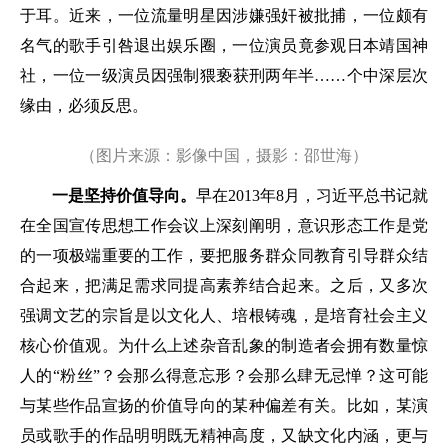
于耳。近来，一位流量明星因涉嫌强奸被批捕，一位颇有
名气的歌手引咎退出娱乐圈，一位演员竟参观日本靖国神
社，一位一级演员因强制猥亵获刑两年半……个中深层次
缘由，必须反思。
（图片来源：影像中国，摄影：邵世海）
一是坚持价值导向。
早在2013年8月，习近平总书记就
在全国宣传思想工作会议上深刻阐明，意识形态工作是党
的一项极端重要的工作，要把服务群众同教育引导群众结
合起来，把满足需求同提高素养结合起来。之后，又多次
强调文艺的宗旨是以文化人、培根铸魂，是培育社会主义
核心价值观。为什么上述杂音乱象的制造者会拥有数量惊
人的“粉丝”？会那么得意忘形？会那么肆无忌惮？这可能
与某些作品宣扬的价值导向的某种偏差有关。比如，某演
员或歌手的作品明明既无精神高度，又缺文化内涵，更与