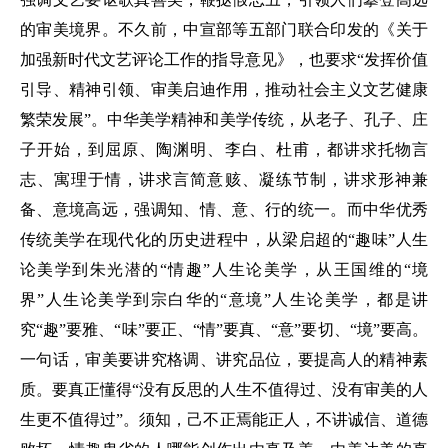
的审美境界。不久前，中宣部等五部门联合印发的《关于
加强新时代文艺评论工作的指导意见》，也要求“发挥价值
引导、精神引领、审美启迪作用，推动社会主义文艺健康
繁荣发展”。中华美学精神和美学传统，从老子、孔子、庄
子开始，到屈原、陶渊明、李白、杜甫，都讲求托物言
志、寓理于情，讲求言简意赅、凝练节制，讲求形神兼
备、意境高远，强调知、情、意、行的统一。而中华优秀
传统美学在现代化的历史进程中，从梁启超的“趣味”人生
论美学到朱光潜的“情趣”人生论美学，从王国维的“境
界”人生论美学到宗白华的“意境”人生论美学，都是讲
究“趣”要雅、“味”要正、“情”要真、“意”要切、“境”要高。
一句话，审美要讲究格调、讲究品位，要提高人的精神素
质。要真正懂得“没有反思的人生不值得过、没有审美的人
生更不值得过”。须知，己不正焉能正人，不讲诚信、道德