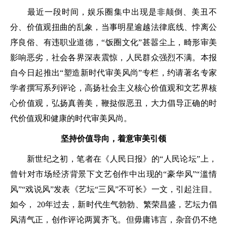
最近一段时间，娱乐圈集中出现是非颠倒、美丑不
分、价值观扭曲的乱象，当事明星逾越法律底线、悖离公
序良俗、有违职业道德，“饭圈文化”甚嚣尘上，畸形审美
影响恶劣，社会各界深表震惊，人民群众强烈不满。本报
自今日起推出“塑造新时代审美风尚”专栏，约请著名专家
学者撰写系列评论，高扬社会主义核心价值观和文艺界核
心价值观，弘扬真善美，鞭挞假恶丑，大力倡导正确的时
代价值观和健康的时代审美风尚。
坚持价值导向，着意审美引领
新世纪之初，笔者在《人民日报》的“人民论坛”上，
曾针对市场经济背景下文艺创作中出现的“豪华风”“滥情
风”“戏说风”发表《艺坛“三风”不可长》一文，引起注目。
如今， 20年过去，新时代生气勃勃、繁荣昌盛，艺坛力倡
风清气正，创作评论两翼齐飞。但毋庸讳言，杂音仍不绝