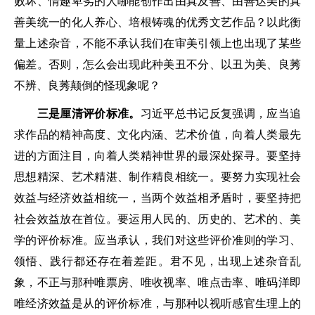
败坏、情趣卑劣的人哪能创作出由真及善、由善达美的真
善美统一的化人养心、培根铸魂的优秀文艺作品？以此衡
量上述杂音，不能不承认我们在审美引领上也出现了某些
偏差。否则，怎么会出现此种美丑不分、以丑为美、良莠
不辨、良莠颠倒的怪现象呢？
三是厘清评价标准。
习近平总书记反复强调，应当追
求作品的精神高度、文化内涵、艺术价值，向着人类最先
进的方面注目，向着人类精神世界的最深处探寻。要坚持
思想精深、艺术精湛、制作精良相统一。要努力实现社会
效益与经济效益相统一，当两个效益相矛盾时，要坚持把
社会效益放在首位。要运用人民的、历史的、艺术的、美
学的评价标准。应当承认，我们对这些评价准则的学习、
领悟、践行都还存在着差距。君不见，出现上述杂音乱
象，不正与那种唯票房、唯收视率、唯点击率、唯码洋即
唯经济效益是从的评价标准，与那种以视听感官生理上的