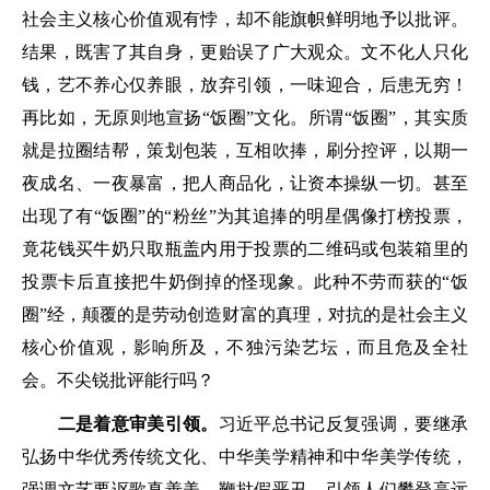
社会主义核心价值观有悖，却不能旗帜鲜明地予以批评。
结果，既害了其自身，更贻误了广大观众。文不化人只化
钱，艺不养心仅养眼，放弃引领，一味迎合，后患无穷！
再比如，无原则地宣扬“饭圈”文化。所谓“饭圈”，其实质
就是拉圈结帮，策划包装，互相吹捧，刷分控评，以期一
夜成名、一夜暴富，把人商品化，让资本操纵一切。甚至
出现了有“饭圈”的“粉丝”为其追捧的明星偶像打榜投票，
竟花钱买牛奶只取瓶盖内用于投票的二维码或包装箱里的
投票卡后直接把牛奶倒掉的怪现象。此种不劳而获的“饭
圈”经，颠覆的是劳动创造财富的真理，对抗的是社会主义
核心价值观，影响所及，不独污染艺坛，而且危及全社
会。不尖锐批评能行吗？
二是着意审美引领。
习近平总书记反复强调，要继承
弘扬中华优秀传统文化、中华美学精神和中华美学传统，
强调文艺要讴歌真善美，鞭挞假恶丑，引领人们攀登高远