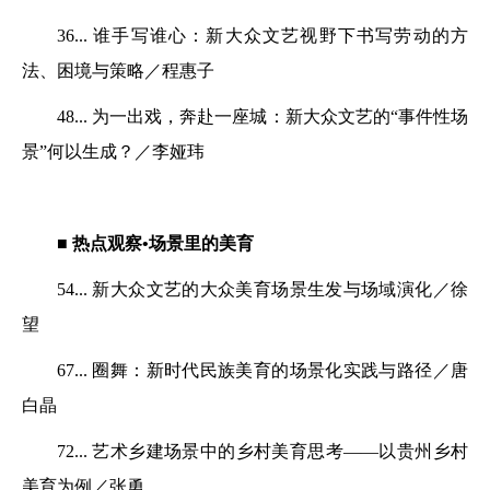
36... 谁手写谁心：新大众文艺视野下书写劳动的方
法、困境与策略／程惠子
48... 为一出戏，奔赴一座城：新大众文艺的“事件性场
景”何以生成？／李娅玮
■ 热点观察•场景里的美育
54...
新大众文艺的大众美育场景生发
与场域演化／徐
望
67...
圈舞：新时代民族美育的
场景化实践与路径／唐
白晶
72... 艺术乡建场景中的乡村美育思考——以贵州乡村
美育为例／张勇