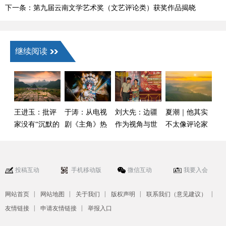
下一条：第九届云南文学艺术奖（文艺评论类）获奖作品揭晓
继续阅读
王进玉：批评
于涛：从电视
刘大先：边疆
夏潮｜他其实
家没有“沉默的
剧《主角》热
作为视角与世
不太像评论家
权利”
播看戏曲振兴
界
——读毛时安
的崭新生态场
《在艺评现
景
场，呼唤真
投稿互动
手机移动版
微信互动
我要入会
诚》
|
|
|
|
|
网站首页
网站地图
关于我们
版权声明
联系我们（意见建议）
|
|
友情链接
申请友情链接
举报入口