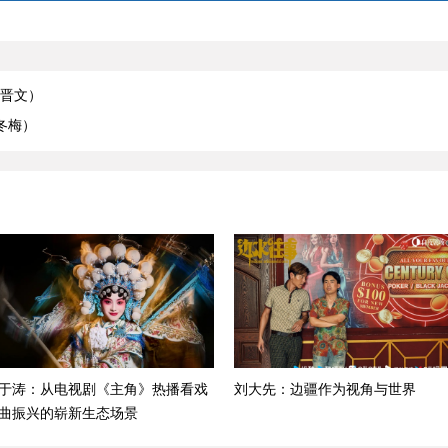
薛晋文）
冬梅）
于涛：从电视剧《主角》热播看戏
刘大先：边疆作为视角与世界
曲振兴的崭新生态场景