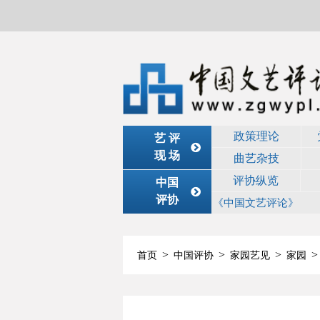
政策理论
艺 评
现 场
曲艺杂技
评协纵览
中国
评协
《中国文艺评论》
>
>
>
>
首页
中国评协
家园艺见
家园