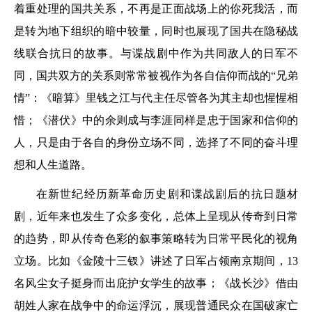
着重处理的国共关系，不再是正面战场上的你死我活，而
是转为地下组织的暗中较量，同时也展现了国共在隐秘战
线联合抗日的故事。与谍战剧中作为共同敌人的日军不
同，国共双方的关系则常常被视作为各自信仰而战的“兄弟
情”：《暗算》里钱之江与代主任尽管各为其主却也惺惺相
惜；《潜伏》中的余则成与李涯同样是忠于国家和信仰的
人，只是由于各自的身份立场不同，选择了不同的奋斗理
想和人生道路。
在新世纪经历新革命历史剧和谍战剧后的抗日题材
剧，近年来也发生了众多变化，总体上呈现从传奇到日常
的趋势，即从传奇色彩的叙事策略转为日常平民化的视角
立场。比如《金陵十三钗》讲述了日军占领南京期间，13
名风尘女子挺身而出庇护女学生的故事；《战长沙》借由
胡姓人家在战争中的命运浮沉，展现普通民众在国破家亡