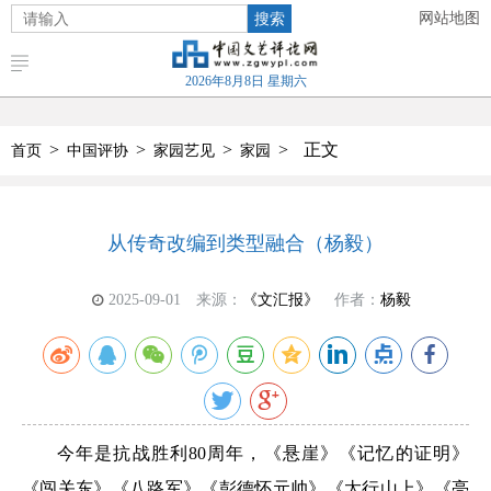
搜索
网站地图
2026年8月8日 星期六
>
>
>
>
正文
首页
中国评协
家园艺见
家园
从传奇改编到类型融合（杨毅）
2025-09-01
来源：
《文汇报》
作者：
杨毅
今年是抗战胜利80周年，《悬崖》《记忆的证明》
《闯关东》《八路军》《彭德怀元帅》《太行山上》《亮