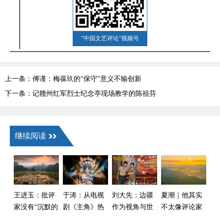
“中国文艺评论”视频号
上一条：傅谨：梅葆玖的“保守”意义不输创新
下一条：记赣州红军烈士纪念亭现场教学的陈祖芬
继续阅读
王进玉：批评
于涛：从电视
刘大先：边疆
夏潮｜他其实
家没有“沉默的
剧《主角》热
作为视角与世
不太像评论家
权利”
播看戏曲振兴
界
——读毛时安