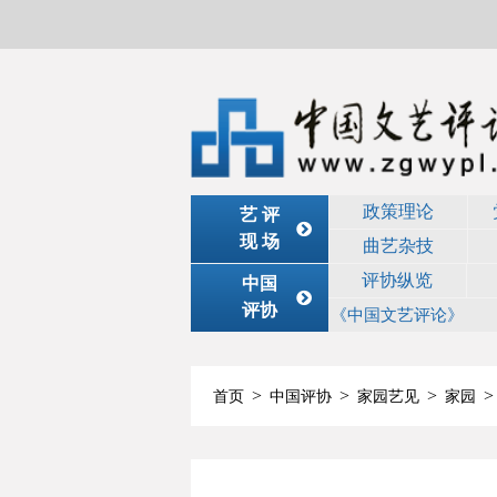
政策理论
艺 评
现 场
曲艺杂技
评协纵览
中国
评协
《中国文艺评论》
>
>
>
>
首页
中国评协
家园艺见
家园