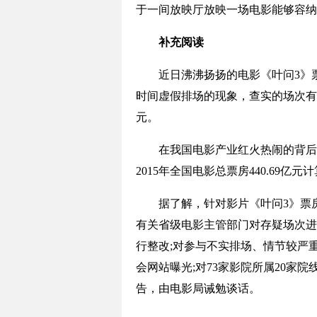
于一间放映厅放映一场电影能够容纳
补充阅读
近日沸沸扬扬的电影《叶问3》票
时间虚假排场的现象，查实的场次有7
元。
在我国电影产业红火热闹的背后，市
2015年全国电影总票房440.69亿
据了解，针对影片《叶问3》票房
有关省级电影主管部门对存疑场次进
行整改;对参与不实排场、情节较严
会网站曝光;对73家影院所属20家
告，由电影局诫勉谈话。